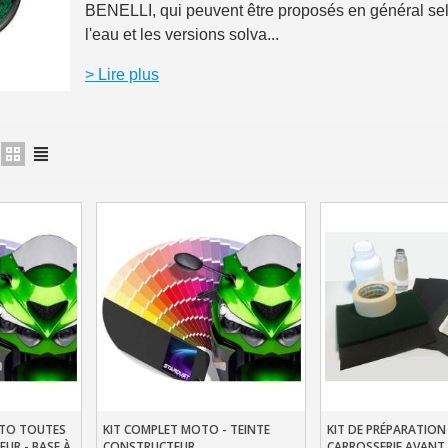
BENELLI, qui peuvent être proposés en général selo
l'eau et les versions solva...
Paiement en 4x sans fr
Votre devis en ligne 
> Lire plus
Partagez vos créations et 
Gagnez des points de fidé
Livraison sous 24 
Retour produits 
Réduction de 5€ sur l
10€ de bon d'achat pou
Inscription à la newslet
Livraison sous 24 
Livraison offerte en France métr
OTO TOUTES
KIT COMPLET MOTO - TEINTE
KIT DE PRÉPARATION
er
Ajouter Au Panier
Ajouter Au Pani
Paiement en 4x sans fr
UR - BASE À
CONSTRUCTEUR
CARROSSERIE AVANT 