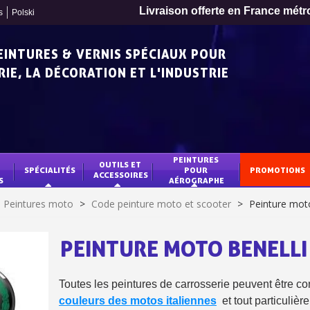
Livraison offerte en France métr
s
Polski
PEINTURES & VERNIS SPÉCIAUX POUR
IE, LA DÉCORATION ET L'INDUSTRIE
PEINTURES 
OUTILS ET 
SPÉCIALITÉS
POUR 
PROMOTIONS
ACCESSOIRES
S
AÉROGRAPHE
Peintures moto
>
Code peinture moto et scooter
>
Peinture mo
PEINTURE MOTO BENELLI
Inscription à la newslet
Toutes les peintures de carrosserie peuvent être con
Livraison sous 24 
couleurs des motos italiennes
et tout particuliè
Livraison offerte en France métr