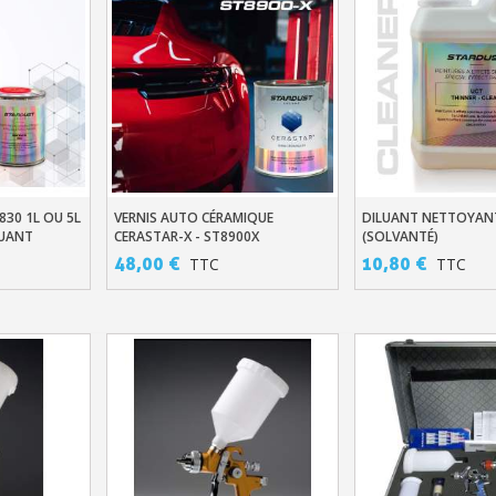
830 1L OU 5L
VERNIS AUTO CÉRAMIQUE
DILUANT NETTOYANT
er
Ajouter Au Panier
Ajouter Au Pani
LUANT
CERASTAR-X - ST8900X
(SOLVANTÉ)
48,00 €
10,80 €
TTC
TTC
Inscription à la newslet
Livraison sous 24 
Livraison offerte en France métr
Paiement en 4x sans fr
Votre devis en ligne 
Partagez vos créations et 