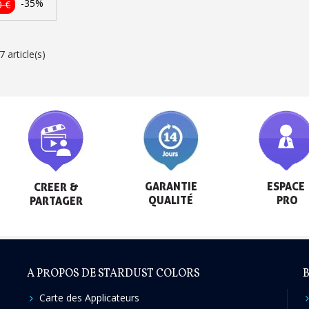
-35%
0 €
Livraison sous 24 
Retour produits 
 article(s)
Réduction de 5€ sur l
10€ de bon d'achat pou
Inscription à la newslet
GARANTIE

ESPACE

CREER &

QUALITÉ
 PRO
PARTAGER
A PROPOS DE STARDUST COLORS
B
Carte des Applicateurs