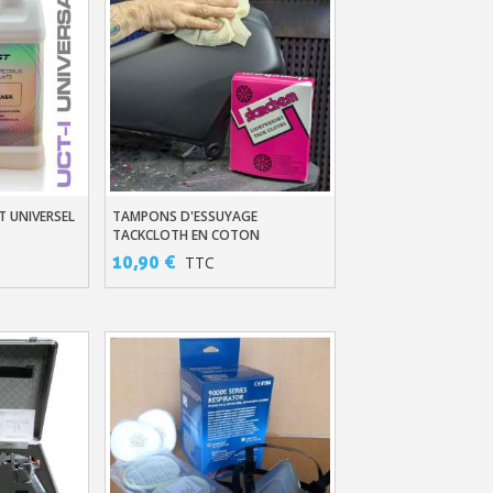
 UNIVERSEL
TAMPONS D'ESSUYAGE
er
Ajouter Au Panier
TACKCLOTH EN COTON
ANTIPOUSSIÈRE X10
10,90 €
TTC
ter : 5€ de réduction
h en France Métropolitaine
opolitaine pour 250€ d'achats
ais dès 30€ d'achats
en moins d'1 minute
obtenez des bons d'achat