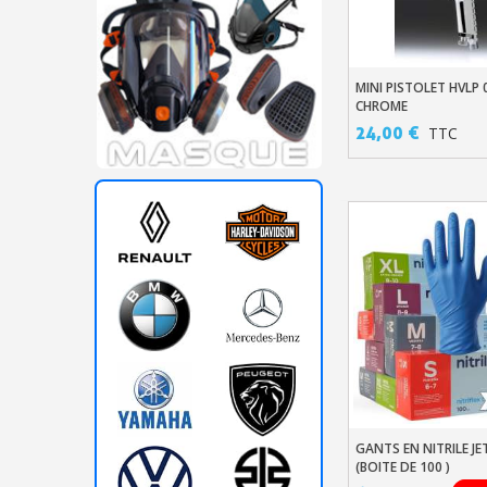
MINI PISTOLET HVLP
Ajouter Au Pani
CHROME
24,00 €
TTC
GANTS EN NITRILE JE
Ajouter Au Pani
(BOITE DE 100 )