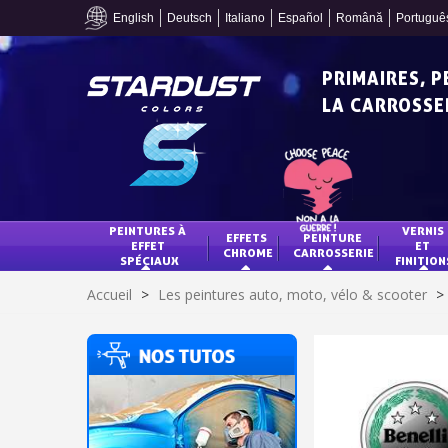
English
Deutsch
Italiano
Español
Română
Portuguê
PRIMAIRES, 
LA CARROSSER
PEINTURES À 
VERNIS 
EFFETS 
PEINTURE 
EFFET 
ET 
CHROME
CARROSSERIE
SPÉCIAUX
FINITION
Accueil
>
Les peintures auto, moto, vélo & scooter
>