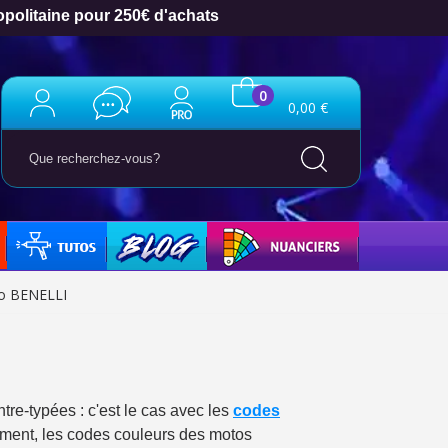
opolitaine pour 250€ d'achats
0
0,00 €
TUTO
BLOG
NUANCIERS
to BENELLI
ter : 5€ de réduction
tre-typées : c'est le cas avec les
codes
h en France Métropolitaine
rement, les codes couleurs des motos
opolitaine pour 250€ d'achats