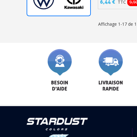
6,44 €
TTC
9,9
Affichage 1-17 de 17
BESOIN

LIVRAISON

D'AIDE
RAPIDE