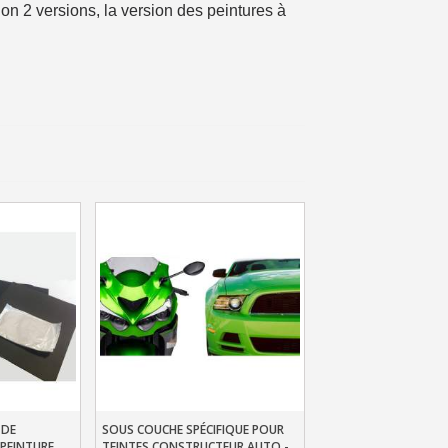
n 2 versions, la version des peintures à
ais dès 30€ d'achats
en moins d'1 minute
obtenez des bons d'achat
lité à chaque commande
h en France Métropolitaine
sous 14 jours
a première commande
r chaque parrainage
ter : 5€ de réduction
h en France Métropolitaine
opolitaine pour 250€ d'achats
 DE
SOUS COUCHE SPÉCIFIQUE POUR
er
Ajouter Au Panier
ais dès 30€ d'achats
PEINTURE
TEINTES CONSTRUCTEUR AUTO -