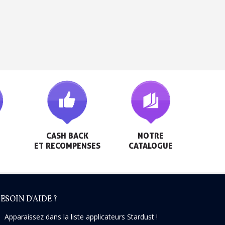
h en France Métropolitaine
sous 14 jours
a première commande
r chaque parrainage
ter : 5€ de réduction
CASH BACK

NOTRE

ET RECOMPENSES
CATALOGUE
ESOIN D'AIDE ?
Apparaissez dans la liste applicateurs Stardust !