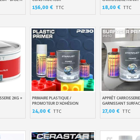
Votre devis en ligne 
156,00 €
18,00 €
TTC
TTC
Partagez vos créations et 
Gagnez des points de fidé
Livraison sous 24 
Retour produits 
Réduction de 5€ sur l
10€ de bon d'achat pou
Inscription à la newslet
SERIE 2KG +
PRIMAIRE PLASTIQUE /
APPRÊT CARROSSERIE
er
Ajouter Au Panier
Ajouter Au Pani
PROMOTEUR D'ADHÉSION
GARNISSANT SURFAC
MONOCOMPOSANTE P230
24,00 €
27,00 €
TTC
TTC