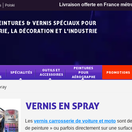
Livraison offerte en France métr
s
Polski
PEINTURES & VERNIS SPÉCIAUX POUR
IE, LA DÉCORATION ET L'INDUSTRIE
PEINTURES 
OUTILS ET 
SPÉCIALITÉS
POUR 
PROMOTIONS
ACCESSOIRES
S
AÉROGRAPHE
pray
VERNIS EN SPRAY
Inscription à la newslet
Les
vernis carrosserie de voiture et moto
sont de
Livraison sous 24 
de peinture » ou parfois directement sur une surface
Livraison offerte en France métr