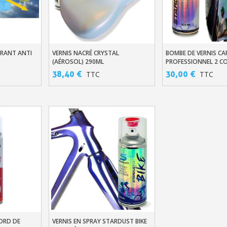
Gagnez des points de fidé
Livraison sous 24 
Retour produits 
TRANT ANTI
VERNIS NACRÉ CRYSTAL
BOMBE DE VERNIS CA
er
Ajouter Au Panier
Ajouter Au Pani
(AÉROSOL) 290ML
PROFESSIONNEL 2 
Réduction de 5€ sur l
38,40 €
30,00 €
TTC
TTC
10€ de bon d'achat pou
Inscription à la newslet
Livraison sous 24 
Livraison offerte en France métr
Paiement en 4x sans fr
Votre devis en ligne 
Partagez vos créations et 
Gagnez des points de fidé
ORD DE
VERNIS EN SPRAY STARDUST BIKE
er
Ajouter Au Panier