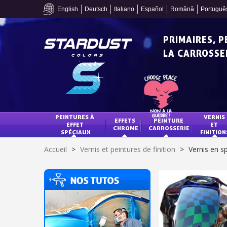
English
Deutsch
Italiano
Español
Română
Portuguê
PRIMAIRES, 
LA CARROSSER
PEINTURES À 
VERNIS 
EFFETS 
PEINTURE 
EFFET 
ET 
CHROME
CARROSSERIE
SPÉCIAUX
FINITION
Accueil
>
Vernis et peintures de finition
>
Vernis en s