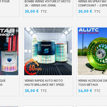
T POUR
BOMBE VERNIS VOITURE ET MOTO
VERNIS EN SPRAY MAT
er
Ajouter Au Panier
Ajouter Au Pani
Votre devis en ligne 
2K – VERNIS UHS 290ML
COMPOSANT – 2 EFF
SATIN
30,00 €
30,00 €
TTC
TTC
Partagez vos créations et 
Gagnez des points de fidé
Livraison sous 24 
Retour produits 
Réduction de 5€ sur l
10€ de bon d'achat pou
Inscription à la newslet
IQUE
VERNIS RAPIDE AUTO MOTO
VERNIS ACCROCHE DI
er
Ajouter Au Panier
Ajouter Au Pani
0X
HAUTE BRILLANCE WET SPEED
TOUS MÉTAUX
36,00 €
24,00 €
TTC
TTC