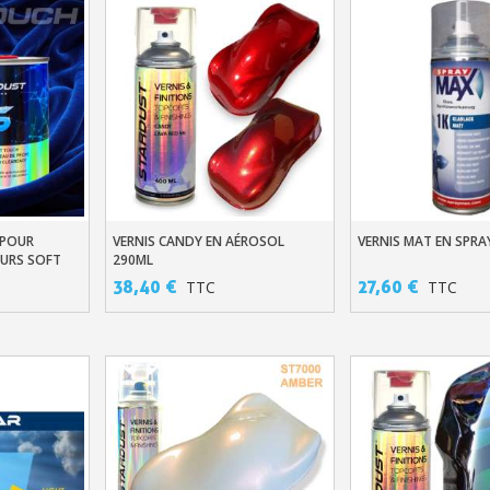
 POUR
VERNIS CANDY EN AÉROSOL
VERNIS MAT EN SPRA
er
Ajouter Au Panier
Ajouter Au Pani
OURS SOFT
290ML
Inscription à la newslet
38,40 €
27,60 €
TTC
TTC
Livraison sous 24 
Livraison offerte en France métr
Paiement en 4x sans fr
Votre devis en ligne 
Partagez vos créations et 