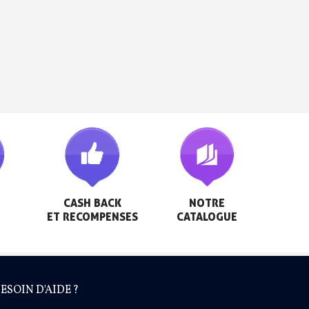
h en France Métropolitaine
sous 14 jours
a première commande
r chaque parrainage
ter : 5€ de réduction
CASH BACK

NOTRE

ET RECOMPENSES
CATALOGUE
ESOIN D'AIDE ?