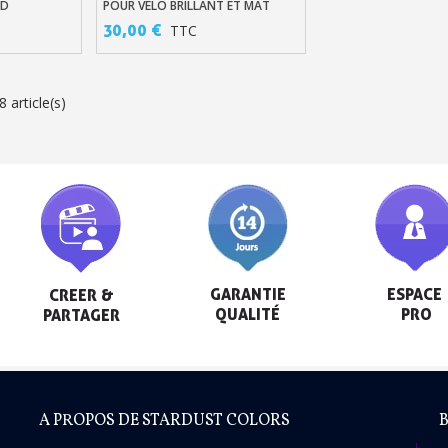
ND
POUR VÉLO BRILLANT ET MAT
Livraison sous 24 
HAUTE RESISTANCE
30,00 €
TTC
Retour produits 
Réduction de 5€ sur l
 article(s)
10€ de bon d'achat pou
Inscription à la newslet
GARANTIE

ESPACE

CREER &

QUALITÉ
 PRO
PARTAGER
A PROPOS DE STARDUST COLORS
B