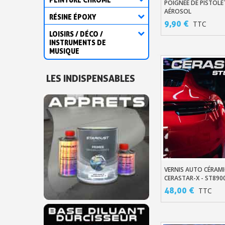
POIGNÉE DE PISTOLE
Ajouter Au Pani
AÉROSOL
RÉSINE ÉPOXY
9,90 €
TTC
LOISIRS / DÉCO /
INSTRUMENTS DE
MUSIQUE
LES INDISPENSABLES
VERNIS AUTO CÉRAM
Ajouter Au Pani
CERASTAR-X - ST890
48,00 €
TTC