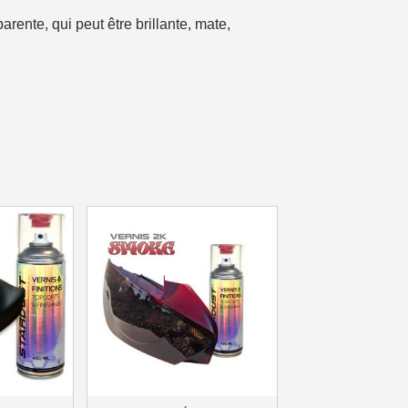
rente, qui peut être brillante, mate,
ais dès 30€ d'achats
en moins d'1 minute
obtenez des bons d'achat
lité à chaque commande
h en France Métropolitaine
sous 14 jours
a première commande
r chaque parrainage
ter : 5€ de réduction
h en France Métropolitaine
opolitaine pour 250€ d'achats
ais dès 30€ d'achats