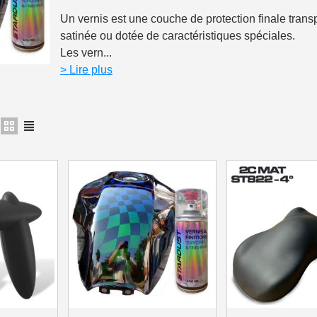
Un vernis est une couche de protection finale transpa
Paiement en 4x sans fr
satinée ou dotée de caractéristiques spéciales.
Votre devis en ligne 
Les vern...
> Lire plus
Partagez vos créations et 
Gagnez des points de fidé
Livraison sous 24 
Retour produits 
Réduction de 5€ sur l
10€ de bon d'achat pou
Inscription à la newslet
Livraison sous 24 
Livraison offerte en France métr
Paiement en 4x sans fr