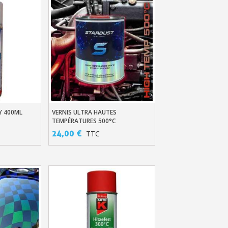
Y 400ML
VERNIS ULTRA HAUTES
er
Ajouter Au Panier
TEMPÉRATURES 500°C
ter : 5€ de réduction
24,00 €
TTC
h en France Métropolitaine
opolitaine pour 250€ d'achats
ais dès 30€ d'achats
en moins d'1 minute
obtenez des bons d'achat