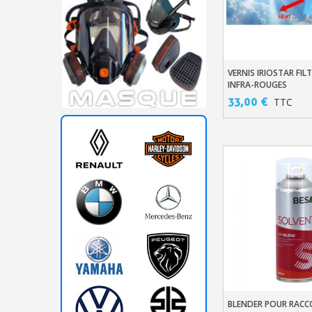
VERNIS IRIOSTAR FIL
Ajouter Au Pani
INFRA-ROUGES
33,00 €
TTC
BLENDER POUR RACC
Ajouter Au Pani