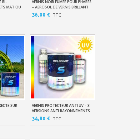
 BI-
VERNIS NOIR FUMÉE POUR PHARES
er
Ajouter Au Panier
en moins d'1 minute
ETS MAT OU
– AÉROSOL DE VERNIS BRILLANT
2C AUTOMOBILE
36,00 €
TTC
obtenez des bons d'achat
lité à chaque commande
h en France Métropolitaine
sous 14 jours
a première commande
r chaque parrainage
ter : 5€ de réduction
RECTE SUR
VERNIS PROTECTEUR ANTI UV – 3
er
Ajouter Au Panier
VERSIONS ANTI RAYONNEMENTS
SOLAIRES
34,80 €
TTC