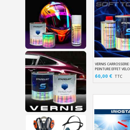
VERNIS CARROSSERIE
Ajouter Au Pani
PEINTURE EFFET VEL
TOUCH
60,00 €
TTC