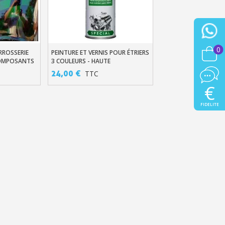
lité à chaque commande
h en France Métropolitaine
sous 14 jours
0
RROSSERIE
PEINTURE ET VERNIS POUR ÉTRIERS
er
Ajouter Au Panier
COMPOSANTS
3 COULEURS - HAUTE
a première commande
TEMPÉRATURE 300°C
24,00 €
TTC
r chaque parrainage
€
ter : 5€ de réduction
FIDELITE
h en France Métropolitaine
opolitaine pour 250€ d'achats
ais dès 30€ d'achats
en moins d'1 minute
obtenez des bons d'achat
lité à chaque commande