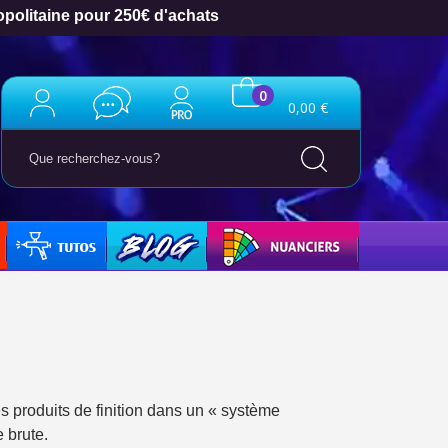
opolitaine pour 250€ d'achats
0
0,00 €
TUTO
BLOG
NUANCIERS
ter : 5€ de réduction
s produits de finition dans un « système
h en France Métropolitaine
 brute.
opolitaine pour 250€ d'achats