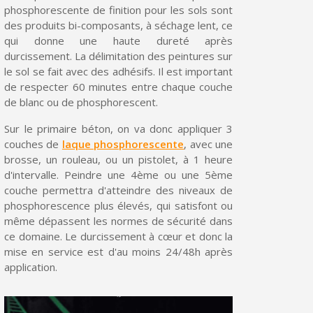
Partagez vos créations et obtenez des bons d'achat
phosphorescente de finition pour les sols sont
des produits bi-composants, à séchage lent, ce
Gagnez des points de fidélité à chaque commande
qui donne une haute dureté après
durcissement. La délimitation des peintures sur
Livraison sous 24 h en France Métropolitaine
le sol se fait avec des adhésifs. Il est important
Retour produits sous 14 jours
de respecter 60 minutes entre chaque couche
de blanc ou de phosphorescent.
Réduction de 5€ sur la première commande
Sur le primaire béton, on va donc appliquer 3
10€ de bon d'achat pour chaque parrainage
couches de
laque phosphorescente
, avec une
Inscription à la newsletter : 5€ de réduction
brosse, un rouleau, ou un pistolet, à 1 heure
d'intervalle. Peindre une 4ème ou une 5ème
Livraison sous 24 h en France Métropolitaine
couche permettra d'atteindre des niveaux de
phosphorescence plus élevés, qui satisfont ou
Livraison offerte en France métropolitaine pour 250€ d'achats
même dépassent les normes de sécurité dans
Paiement en 4x sans frais dès 30€ d'achats
ce domaine. Le durcissement à cœur et donc la
mise en service est d'au moins 24/48h après
Votre devis en ligne en moins d'1 minute
application.
Partagez vos créations et obtenez des bons d'achat
Gagnez des points de fidélité à chaque commande