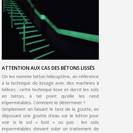
Livraison sous 24 h en France Métropolitaine
Retour produits sous 14 jours
Réduction de 5€ sur la première commande
10€ de bon d'achat pour chaque parrainage
Inscription à la newsletter : 5€ de réduction
ATTENTION AUX CAS DES BÉTONS LISSÉS
On les nomme béton hélicoptère, en référence
à la technique de lissage avec des machines à
hélices : cette technique lisse et durcit les sols
en béton, à tel point qu'elle les rend
imperméables. Comment le déterminer ?
Simplement en faisant le test de la goutte, en
déposant une goutte d'eau sur le béton pour
voir si le sol « boit » ou pas : les sols
imperméables doivent subir un traitement de