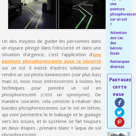
une
Livraison offerte en France métropolitaine pour 250€ d'achats
peinture
phosphoresce
Paiement en 4x sans frais dès 30€ d'achats
sur un sol
?
Votre devis en ligne en moins d'1 minute
Attention
aux cas
Partagez vos créations et obtenez des bons d'achat
Un des moyens de guider les personnes dans
des
un espace plongé dans l'obscurité et dans une
bétons
Gagnez des points de fidélité à chaque commande
lissés
situation d'urgence, c'est l'application d'
une
peinture phosphorescente pour la sécurité
Livraison sous 24 h en France Métropolitaine
Remarques
diverses
sur un sol. Il existe d'autres solutions pour
Retour produits sous 14 jours
rendre un sol photo-luminescent (voir plus bas)
mais ici, nous nous intéresserons à toutes les
Réduction de 5€ sur la première commande
techniques pour peindre un sol en
phosphorescent (c'est un synonyme). De
10€ de bon d'achat pour chaque parrainage
manière courante, cela consiste à réaliser des
Inscription à la newsletter : 5€ de réduction
bandes phosphorescentes sur le sol en béton,
qui vont permettre le le balisage et le guidage
Livraison sous 24 h en France Métropolitaine
vers les issues, et le système se fait toujours
Livraison offerte en France métropolitaine pour 250€ d'achats
en deux étapes : primaire blanc + laque de sol
phosphorescent.