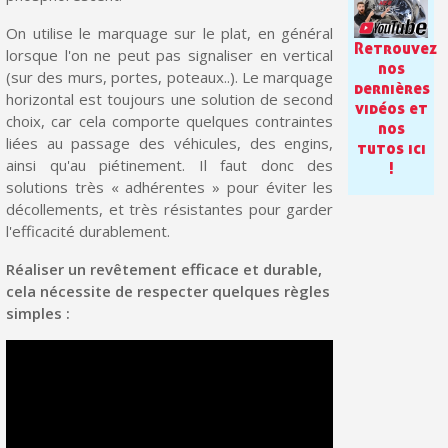
Paiement en 4x sans frais dès 30€ d'achats
On utilise le marquage sur le plat, en général
Votre devis en ligne en moins d'1 minute
Retrouvez
lorsque l'on ne peut pas signaliser en vertical
nos
(sur des murs, portes, poteaux..). Le marquage
Partagez vos créations et obtenez des bons d'achat
dernières
horizontal est toujours une solution de second
vidéos et
Gagnez des points de fidélité à chaque commande
choix, car cela comporte quelques contraintes
nos
liées au passage des véhicules, des engins,
tutos ici
Livraison sous 24 h en France Métropolitaine
ainsi qu'au piétinement. Il faut donc des
!
solutions très « adhérentes » pour éviter les
Retour produits sous 14 jours
décollements, et très résistantes pour garder
Réduction de 5€ sur la première commande
l'efficacité durablement.
10€ de bon d'achat pour chaque parrainage
Réaliser un revêtement efficace et durable,
cela nécessite de respecter quelques règles
Inscription à la newsletter : 5€ de réduction
simples :