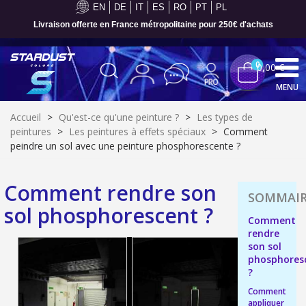
EN
DE
IT
ES
RO
PT
PL
Livraison offerte en France métropolitaine pour 250€ d'achats
0
0,00 €
MENU
Accueil
>
Qu'est-ce qu'une peinture ?
>
Les types de
peintures
>
Les peintures à effets spéciaux
>
Comment
peindre un sol avec une peinture phosphorescente ?
Comment rendre son
sol phosphorescent ?
Comment
rendre
son sol
phosphores
?
Inscription à la newsletter : 5€ de réduction
Comment
Livraison sous 24 h en France Métropolitaine
appliquer