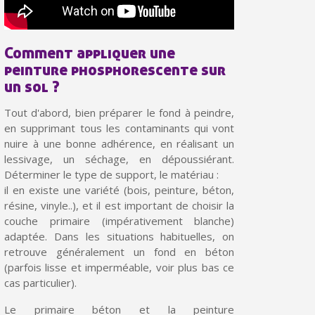
Comment appliquer une
peinture phosphorescente sur
un sol ?
Tout d'abord, bien préparer le fond à peindre,
en supprimant tous les contaminants qui vont
nuire à une bonne adhérence, en réalisant un
lessivage, un séchage, en dépoussiérant.
Déterminer le type de support, le matériau :
il en existe une variété (bois, peinture, béton,
Inscription à la newsletter : 5€ de réduction
résine, vinyle..), et il est important de choisir la
couche primaire (impérativement blanche)
Livraison sous 24 h en France Métropolitaine
adaptée. Dans les situations habituelles, on
Livraison offerte en France métropolitaine pour 250€ d'achats
retrouve généralement un fond en béton
(parfois lisse et imperméable, voir plus bas ce
Paiement en 4x sans frais dès 30€ d'achats
cas particulier).
Votre devis en ligne en moins d'1 minute
Le primaire béton et la peinture