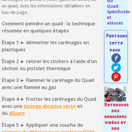
sur
un quad, avec les informations détaillées en
Quad :
Votre devis en ligne en moins d'1 minute
Spécificités
bas de page.
et
Partagez vos créations et obtenez des bons d'achat
astuces
Comment peindre un quad : la technique
résumée en quelques étapes
Gagnez des points de fidélité à chaque commande
Étape 1 ► démonter les carénages en
Livraison sous 24 h en France Métropolitaine
plastiques
Retour produits sous 14 jours
Étape 2 ► retirer les stickers à l'aide d'un
Réduction de 5€ sur la première commande
séchoir ou pistolet thermique
10€ de bon d'achat pour chaque parrainage
Étape 3 ► Flammer le carénage du Quad
Inscription à la newsletter : 5€ de réduction
avec une flamme au gaz
Étape 4 ► Frotter les carénages du Quad
Retrouvez
avec une
éponge abrasive verte
et
nos
du
diluant
dernières
vidéos et
Étape 5 ► Appliquer une couche de
nos