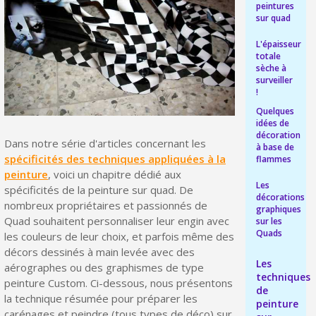
peintures
Livraison offerte en France métropolitaine pour 250€ d'achats
sur quad
Paiement en 4x sans frais dès 30€ d'achats
L'épaisseur
totale
Votre devis en ligne en moins d'1 minute
sèche à
surveiller
Partagez vos créations et obtenez des bons d'achat
!
Quelques
Gagnez des points de fidélité à chaque commande
idées de
décoration
Livraison sous 24 h en France Métropolitaine
Dans notre série d'articles concernant les
à base de
spécificités des techniques appliquées à la
flammes
Retour produits sous 14 jours
peinture
, voici un chapitre dédié aux
Les
spécificités de la peinture sur quad. De
Réduction de 5€ sur la première commande
décorations
nombreux propriétaires et passionnés de
graphiques
10€ de bon d'achat pour chaque parrainage
Quad souhaitent personnaliser leur engin avec
sur les
Quads
les couleurs de leur choix, et parfois même des
Inscription à la newsletter : 5€ de réduction
décors dessinés à main levée avec des
Les
Livraison sous 24 h en France Métropolitaine
aérographes ou des graphismes de type
techniques
peinture Custom. Ci-dessous, nous présentons
de
Livraison offerte en France métropolitaine pour 250€ d'achats
la technique résumée pour préparer les
peinture
carénages et peindre (tous types de déco) sur
Paiement en 4x sans frais dès 30€ d'achats