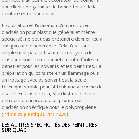
son client une garantie de bonne tenue de la
Livraison sous 24 h en France Métropolitaine
peinture et de son décor.
Retour produits sous 14 jours
L'application et l'utilisation d'un promoteur
Réduction de 5€ sur la première commande
d'adhésion pour plastique général et même
spécialisé, ne peut pas prétendre donner lieu à
10€ de bon d'achat pour chaque parrainage
une garantie d'adhérence. Cela n'est tout
simplement pas suffisant car ces types de
Inscription à la newsletter : 5€ de réduction
plastique sont exceptionnellement difficiles à
pénétrer pour les solvants et les peintures. La
préparation qui consiste en un flammage puis
un frottage avec du solvant est la seule
technique valable pour obtenir une accroche de
qualité. En plus de cela, Stardust est la seule
entreprise qui propose un promoteur
d'adhésion spécifique pour le polypropylène
(
Primaire plastique PP : P230
).
LES AUTRES SPÉCIFICITÉS DES PEINTURES
SUR QUAD