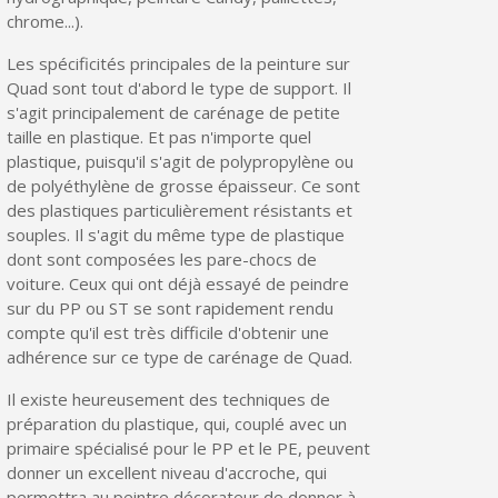
Partagez vos créations et obtenez des bons d'achat
chrome...).
Gagnez des points de fidélité à chaque commande
Les spécificités principales de la peinture sur
Livraison sous 24 h en France Métropolitaine
Quad sont tout d'abord le type de support. Il
s'agit principalement de carénage de petite
Retour produits sous 14 jours
taille en plastique. Et pas n'importe quel
plastique, puisqu'il s'agit de polypropylène ou
Réduction de 5€ sur la première commande
de polyéthylène de grosse épaisseur. Ce sont
10€ de bon d'achat pour chaque parrainage
des plastiques particulièrement résistants et
souples. Il s'agit du même type de plastique
Inscription à la newsletter : 5€ de réduction
dont sont composées les pare-chocs de
voiture. Ceux qui ont déjà essayé de peindre
Livraison sous 24 h en France Métropolitaine
sur du PP ou ST se sont rapidement rendu
Livraison offerte en France métropolitaine pour 250€ d'achats
compte qu'il est très difficile d'obtenir une
adhérence sur ce type de carénage de Quad.
Paiement en 4x sans frais dès 30€ d'achats
Il existe heureusement des techniques de
Votre devis en ligne en moins d'1 minute
préparation du plastique, qui, couplé avec un
Partagez vos créations et obtenez des bons d'achat
primaire spécialisé pour le PP et le PE, peuvent
donner un excellent niveau d'accroche, qui
Gagnez des points de fidélité à chaque commande
permettra au peintre décorateur de donner à