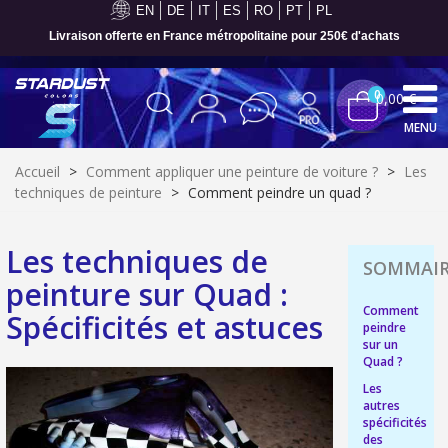
EN
DE
IT
ES
RO
PT
PL
Paiement en 4x sans frais dès 30€ d'achats
0
0,00 €
MENU
Accueil
>
Comment appliquer une peinture de voiture ?
>
Les
techniques de peinture
>
Comment peindre un quad ?
Les techniques de
peinture sur Quad :
Comment
Spécificités et astuces
peindre
sur un
Quad ?
Les
Inscription à la newsletter : 5€ de réduction
autres
spécificités
Livraison sous 24 h en France Métropolitaine
des