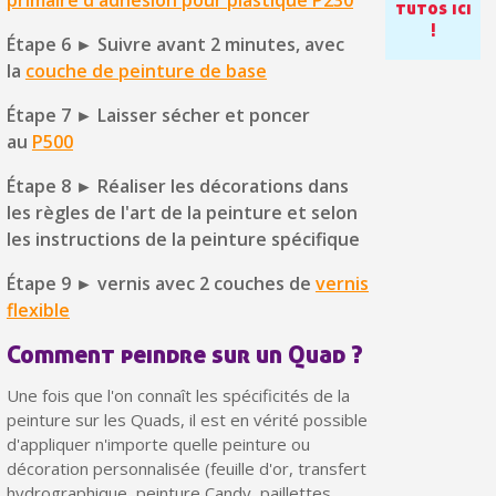
primaire d'adhésion pour plastique P230
tutos ici
!
Étape 6 ► Suivre avant 2 minutes, avec
la
couche de peinture de base
Étape 7 ► Laisser sécher et poncer
au
P500
Étape 8 ► Réaliser les décorations dans
les règles de l'art de la peinture et selon
les instructions de la peinture spécifique
Étape 9 ► vernis avec 2 couches de
vernis
Inscription à la newsletter : 5€ de réduction
flexible
Livraison sous 24 h en France Métropolitaine
Comment peindre sur un Quad ?
Livraison offerte en France métropolitaine pour 250€ d'achats
Une fois que l'on connaît les spécificités de la
peinture sur les Quads, il est en vérité possible
Paiement en 4x sans frais dès 30€ d'achats
d'appliquer n'importe quelle peinture ou
Votre devis en ligne en moins d'1 minute
décoration personnalisée (feuille d'or, transfert
hydrographique, peinture Candy, paillettes,