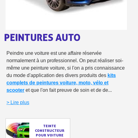
Paiement en 4x sans frais dès 30€ d'achats
Votre devis en ligne en moins d'1 minute
Partagez vos créations et obtenez des bons d'achat
PEINTURES AUTO
Gagnez des points de fidélité à chaque commande
Livraison sous 24 h en France Métropolitaine
Peindre une voiture est une affaire réservée
normalement à un professionnel. On peut réaliser soi-
Retour produits sous 14 jours
même une peinture voiture, si l'on a pris connaissance
Réduction de 5€ sur la première commande
du mode d'application des divers produits des
kits
complets de peintures voiture, moto, vélo et
10€ de bon d'achat pour chaque parrainage
scooter
et que l'on fait preuve de soin et de de...
Inscription à la newsletter : 5€ de réduction
> Lire plus
Livraison sous 24 h en France Métropolitaine
Livraison offerte en France métropolitaine pour 250€ d'achats
TEINTE
Paiement en 4x sans frais dès 30€ d'achats
CONSTRUCTEUR
POUR VOITURE