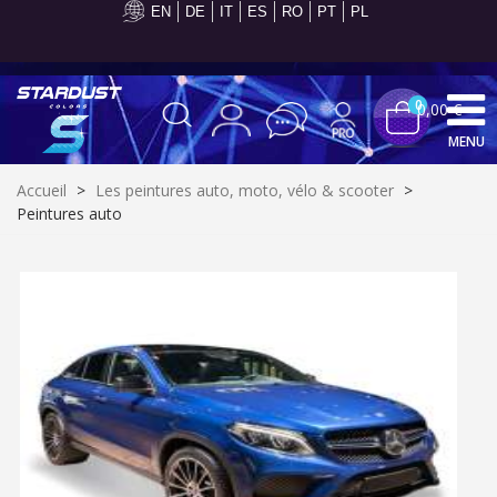
EN
DE
IT
ES
RO
PT
PL
Paiement en 4x sans frais dès 30€ d'achats
0
0,00 €
MENU
Accueil
>
Les peintures auto, moto, vélo & scooter
>
Peintures auto
Inscription à la newsletter : 5€ de réduction
Livraison sous 24 h en France Métropolitaine
Livraison offerte en France métropolitaine pour 250€ d'achats