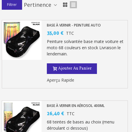
Pertinence
Filtrer
Retour produits sous 14 jours
Réduction de 5€ sur la première commande
BASE À VERNIR - PEINTURE AUTO
10€ de bon d'achat pour chaque parrainage
35,00 €
TTC
Peinture solvantée base mate voiture et
Inscription à la newsletter : 5€ de réduction
moto 68 couleurs en stock Livraison le
lendemain.
Ajouter Au Panier
Aperçu Rapide
BASE À VERNIR EN AÉROSOL 400ML
26,40 €
TTC
68 teintes de bases au choix (menu
déroulant ci dessous)