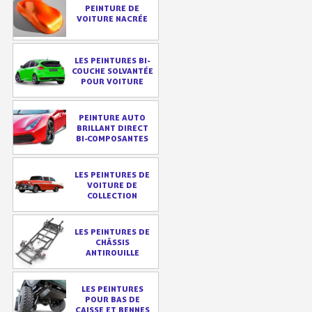
PEINTURE DE
VOITURE NACRÉE
LES PEINTURES BI-
COUCHE SOLVANTÉE
POUR VOITURE
PEINTURE AUTO
BRILLANT DIRECT
BI-COMPOSANTES
Inscription à la newsletter : 5€ de réduction
LES PEINTURES DE
VOITURE DE
COLLECTION
Livraison sous 24 h en France Métropolitaine
Livraison offerte en France métropolitaine pour 250€ d'achats
LES PEINTURES DE
CHÂSSIS
Paiement en 4x sans frais dès 30€ d'achats
ANTIROUILLE
Votre devis en ligne en moins d'1 minute
LES PEINTURES
Partagez vos créations et obtenez des bons d'achat
POUR BAS DE
CAISSE ET BENNES