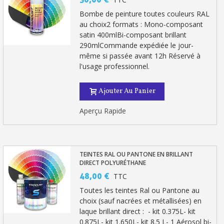
Bombe de peinture toutes couleurs RAL
au choix2 formats : Mono-composant
satin 400mlBi-composant brillant
290mlCommande expédiée le jour-
même si passée avant 12h Réservé à
l'usage professionnel.
Ajouter Au Panier
Aperçu Rapide
TEINTES RAL OU PANTONE EN BRILLANT
DIRECT POLYURÉTHANE
48,00 €
TTC
Toutes les teintes Ral ou Pantone au
choix (sauf nacrées et métallisées) en
laque brillant direct : - kit 0.375L- kit
0.875L- kit 1.650L- kit 8.5 L- 1 Aérosol bi-