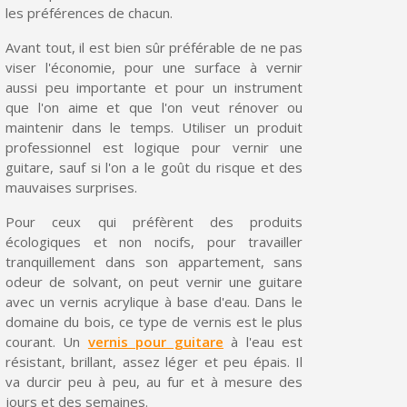
les préférences de chacun.
Avant tout, il est bien sûr préférable de ne pas
viser l'économie, pour une surface à vernir
aussi peu importante et pour un instrument
que l'on aime et que l'on veut rénover ou
maintenir dans le temps. Utiliser un produit
professionnel est logique pour vernir une
guitare, sauf si l'on a le goût du risque et des
mauvaises surprises.
Pour ceux qui préfèrent des produits
écologiques et non nocifs, pour travailler
Inscription à la newsletter : 5€ de réduction
tranquillement dans son appartement, sans
odeur de solvant, on peut vernir une guitare
Livraison sous 24 h en France Métropolitaine
avec un vernis acrylique à base d'eau. Dans le
Livraison offerte en France métropolitaine pour 250€ d'achats
domaine du bois, ce type de vernis est le plus
courant. Un
vernis pour guitare
à l'eau est
Paiement en 4x sans frais dès 30€ d'achats
résistant, brillant, assez léger et peu épais. Il
va durcir peu à peu, au fur et à mesure des
Votre devis en ligne en moins d'1 minute
jours et des semaines.