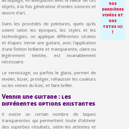
Paiement en 4x sans frais dès 30€ d'achats
nos
objets, à la fois générateur d'ondes sonores et
dernières
Votre devis en ligne en moins d'1 minute
œuvre d'art.
vidéos et
nos
Partagez vos créations et obtenez des bons d'achat
Dans les procédés de peintures, quels qu'ils
tutos ici
soient selon les époques, les styles et les
!
Gagnez des points de fidélité à chaque commande
technologies, on applique différentes strates
et étapes. Vernir une guitare, avec l'application
Livraison sous 24 h en France Métropolitaine
d'une finition brillante et transparente, claire ou
Retour produits sous 14 jours
légèrement teintée, est invariablement
nécessaire.
Réduction de 5€ sur la première commande
Le vernissage, ou parfois le glacis, permet de
10€ de bon d'achat pour chaque parrainage
niveler, lisser, protéger, rehausser les couleurs
Inscription à la newsletter : 5€ de réduction
ou les veines du bois, et faire briller.
Vernir une guitare : les
différentes options existantes
Il existe un certain nombre de laques
transparentes qui permettent toute d'obtenir
des superbes résultats, selon les attentes et