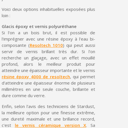
Partagez vos créations et obtenez des bons d'achat
Voici deux options inhabituelles exposées plus
Gagnez des points de fidélité à chaque commande
loin :
Livraison sous 24 h en France Métropolitaine
Glacis époxy et vernis polyuréthane
Si l'on a un bois brut, il est possible de
Retour produits sous 14 jours
l'imprégner avec une résine époxy à l'eau bi-
Réduction de 5€ sur la première commande
composante (
Resoltech 1010
) qui peut aussi
servir de vernis brillant très dur. Si l'on
10€ de bon d'achat pour chaque parrainage
recherche un glaçage, avec un effet mouillé
profond, alors le meilleur produit pour
Inscription à la newsletter : 5€ de réduction
atteindre une épaisseur importante et le vernis
Livraison sous 24 h en France Métropolitaine
résine époxy 4000 de resoltech
, qui permet
d'atteindre une épaisseur énorme de plusieurs
Livraison offerte en France métropolitaine pour 250€ d'achats
millimètres en une seule couche, brillante et
dure comme du verre.
Paiement en 4x sans frais dès 30€ d'achats
Votre devis en ligne en moins d'1 minute
Enfin, selon l'avis des techniciens de Stardust,
la meilleure option pour une finesse extrême,
Partagez vos créations et obtenez des bons d'achat
une dureté maximale et une brillance record,
c'est
le vernis céramique version X
. Sa
Gagnez des points de fidélité à chaque commande