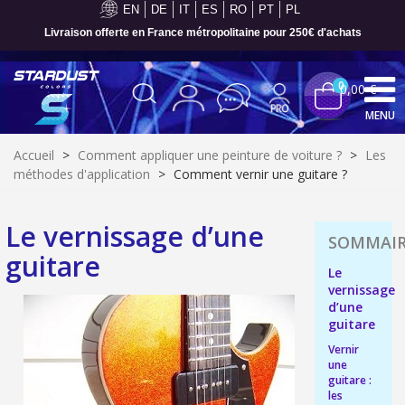
EN
DE
IT
ES
RO
PT
PL
Livraison offerte en France métropolitaine pour 250€ d'achats
0
0,00 €
MENU
Accueil
>
Comment appliquer une peinture de voiture ?
>
Les
méthodes d'application
>
Comment vernir une guitare ?
Le vernissage d’une
guitare
Le
vernissage
d’une
guitare
Vernir
Inscription à la newsletter : 5€ de réduction
une
guitare :
Livraison sous 24 h en France Métropolitaine
les