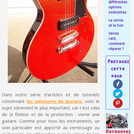
différentes
Livraison offerte en France métropolitaine pour 250€ d'achats
options
existantes
Paiement en 4x sans frais dès 30€ d'achats
Le vernis
et le Son
Votre devis en ligne en moins d'1 minute
Vernis
raté,
Partagez vos créations et obtenez des bons d'achat
comment
réparer ?
Gagnez des points de fidélité à chaque commande
Livraison sous 24 h en France Métropolitaine
Retour produits sous 14 jours
Réduction de 5€ sur la première commande
10€ de bon d'achat pour chaque parrainage
Dans notre série d'articles et de tutoriels
concernant
les peintures de guitare
, voici le
Inscription à la newsletter : 5€ de réduction
sujet sûrement le plus important, car c'est celui
de la finition et de la protection : vernir une
Livraison sous 24 h en France Métropolitaine
guitare. Comme pour tous les instruments, un
Livraison offerte en France métropolitaine pour 250€ d'achats
soin particulier est apporté au vernissage ou
Retrouvez
au laquage, en adéquation avec la valeur de ces