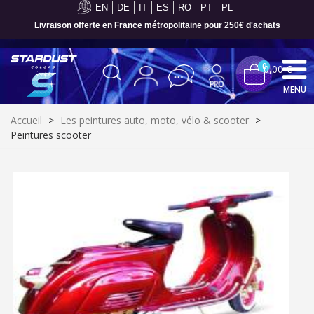
EN
DE
IT
ES
RO
PT
PL
Livraison offerte en France métropolitaine pour 250€ d'achats
0
0,00 €
MENU
Accueil
>
Les peintures auto, moto, vélo & scooter
>
Peintures scooter
Inscription à la newsletter : 5€ de réduction
Livraison sous 24 h en France Métropolitaine