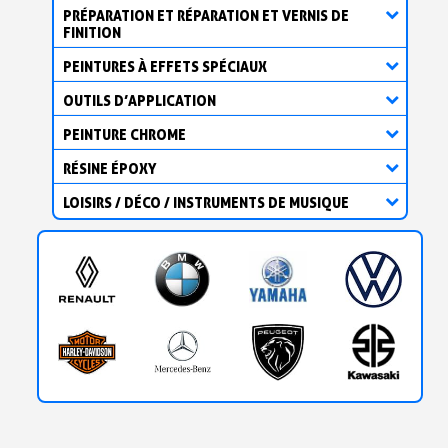
Partagez vos créations et obtenez des bons d'achat
PRÉPARATION ET RÉPARATION ET VERNIS DE
FINITION
Gagnez des points de fidélité à chaque commande
PEINTURES À EFFETS SPÉCIAUX
Livraison sous 24 h en France Métropolitaine
OUTILS D’APPLICATION
Retour produits sous 14 jours
PEINTURE CHROME
Réduction de 5€ sur la première commande
RÉSINE ÉPOXY
10€ de bon d'achat pour chaque parrainage
LOISIRS / DÉCO / INSTRUMENTS DE MUSIQUE
Inscription à la newsletter : 5€ de réduction
Livraison sous 24 h en France Métropolitaine
Livraison offerte en France métropolitaine pour 250€ d'achats
Paiement en 4x sans frais dès 30€ d'achats
Votre devis en ligne en moins d'1 minute
Partagez vos créations et obtenez des bons d'achat
Gagnez des points de fidélité à chaque commande