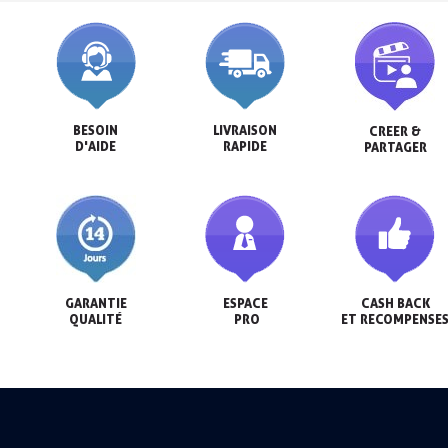
Livraison sous 24 h en France Métropolitaine
Retour produits sous 14 jours
Réduction de 5€ sur la première commande
BESOIN

LIVRAISON

CREER &

10€ de bon d'achat pour chaque parrainage
D'AIDE
RAPIDE
PARTAGER
Inscription à la newsletter : 5€ de réduction
GARANTIE

ESPACE

CASH BACK

QUALITÉ
 PRO
ET RECOMPENSE