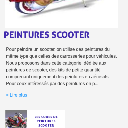
Livraison offerte en France métropolitaine pour 250€ d'achats
Paiement en 4x sans frais dès 30€ d'achats
Votre devis en ligne en moins d'1 minute
PEINTURES SCOOTER
Partagez vos créations et obtenez des bons d'achat
Gagnez des points de fidélité à chaque commande
Pour peindre un scooter, on utilise des peintures du
même type que celles des carrosseries pour véhicules.
Livraison sous 24 h en France Métropolitaine
Nous proposons dans cette catégorie, dédiée aux
Retour produits sous 14 jours
peintures de scooter, des kits de petite quantité
comprenant uniquement des peintures en aérosols.
Réduction de 5€ sur la première commande
Pour ceux intéressés par des peintures en p...
10€ de bon d'achat pour chaque parrainage
> Lire plus
Inscription à la newsletter : 5€ de réduction
Livraison sous 24 h en France Métropolitaine
LES CODES DE
Livraison offerte en France métropolitaine pour 250€ d'achats
PEINTURES
SCOOTER