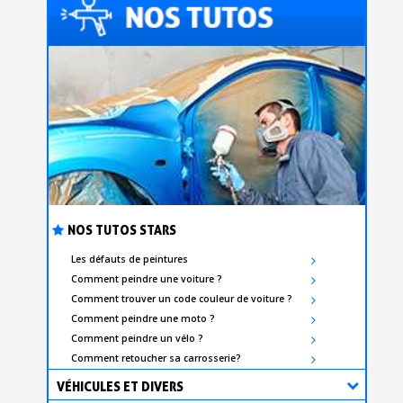
NOS TUTOS STARS
Inscription à la newsletter : 5€ de réduction
Les défauts de peintures
Comment peindre une voiture ?
Livraison sous 24 h en France Métropolitaine
Comment trouver un code couleur de voiture ?
Livraison offerte en France métropolitaine pour 250€ d'achats
Comment peindre une moto ?
Comment peindre un vélo ?
Paiement en 4x sans frais dès 30€ d'achats
Comment retoucher sa carrosserie?
Votre devis en ligne en moins d'1 minute
VÉHICULES ET DIVERS