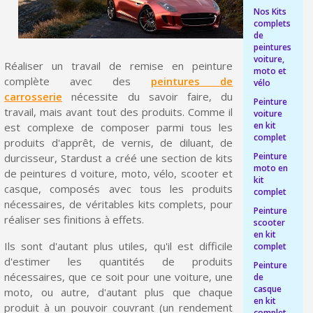
Nos Kits
Livraison offerte en France métropolitaine pour 250€ d'achats
complets
de
Paiement en 4x sans frais dès 30€ d'achats
peintures
voiture,
Réaliser un travail de remise en peinture
Votre devis en ligne en moins d'1 minute
moto et
complète avec des
peintures de
vélo
Partagez vos créations et obtenez des bons d'achat
carrosserie
nécessite du savoir faire, du
Peinture
travail, mais avant tout des produits. Comme il
voiture
Gagnez des points de fidélité à chaque commande
en kit
est complexe de composer parmi tous les
complet
Livraison sous 24 h en France Métropolitaine
produits d'apprêt, de vernis, de diluant, de
Peinture
durcisseur, Stardust a créé une section de kits
Retour produits sous 14 jours
moto en
de peintures d voiture, moto, vélo, scooter et
kit
casque, composés avec tous les produits
Réduction de 5€ sur la première commande
complet
nécessaires, de véritables kits complets, pour
Peinture
10€ de bon d'achat pour chaque parrainage
réaliser ses finitions à effets.
scooter
en kit
Inscription à la newsletter : 5€ de réduction
Ils sont d'autant plus utiles, qu'il est difficile
complet
d'estimer les quantités de produits
Peinture
Livraison sous 24 h en France Métropolitaine
nécessaires, que ce soit pour une voiture, une
de
casque
moto, ou autre, d'autant plus que chaque
Livraison offerte en France métropolitaine pour 250€ d'achats
en kit
produit à un pouvoir couvrant (un rendement
complet