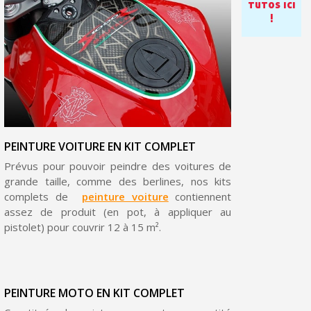
tutos ici
!
PEINTURE VOITURE EN KIT COMPLET
Prévus pour pouvoir peindre des voitures de
grande taille, comme des berlines, nos kits
Inscription à la newsletter : 5€ de réduction
complets de
peinture voiture
contiennent
assez de produit (en pot, à appliquer au
Livraison sous 24 h en France Métropolitaine
pistolet) pour couvrir 12 à 15 m².
Livraison offerte en France métropolitaine pour 250€ d'achats
Paiement en 4x sans frais dès 30€ d'achats
PEINTURE MOTO EN KIT COMPLET
Votre devis en ligne en moins d'1 minute