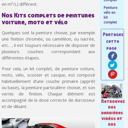
Paiement en 4x sans frais dès 30€ d'achats
en m²/L) différent.
Peinture
Votre devis en ligne en moins d'1 minute
vélo en
Nos Kits complets de peintures
kit
voiture, moto et vélo
complet
Partagez vos créations et obtenez des bons d'achat
Quelques soit la peinture choisie, par exemple
Gagnez des points de fidélité à chaque commande
une finition chromée, ou caméléon, ou nacrée,
Livraison sous 24 h en France Métropolitaine
etc... , il est toujours nécessaire de disposer de
plusieurs couches correspondant aux
Retour produits sous 14 jours
différentes étapes.
Réduction de 5€ sur la première commande
Pour cela, un kit complet, de peinture voiture,
10€ de bon d'achat pour chaque parrainage
moto, vélo, scooter et casque, est composé
habituellement d'une couche primaire (apprêt
Inscription à la newsletter : 5€ de réduction
ou base), la peinture particulière choisie, et son
vernis de finition. Chaque élément est
accompagné de la dose correcte de durcisseur
Retrouvez
et de diluant.
nos
dernières
vidéos et
nos