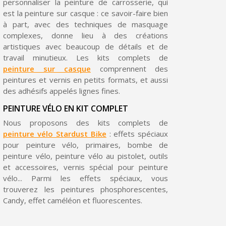
personnaliser la peinture de carrosserie, qui
est la peinture sur casque : ce savoir-faire bien
Livraison sous 24 h en France Métropolitaine
à part, avec des techniques de masquage
Retour produits sous 14 jours
complexes, donne lieu à des créations
artistiques avec beaucoup de détails et de
Réduction de 5€ sur la première commande
travail minutieux. Les kits complets de
peinture sur casque
comprennent des
10€ de bon d'achat pour chaque parrainage
peintures et vernis en petits formats, et aussi
Inscription à la newsletter : 5€ de réduction
des adhésifs appelés lignes fines.
PEINTURE VÉLO EN KIT COMPLET
Nous proposons des kits complets de
peinture vélo Stardust Bike
: effets spéciaux
pour peinture vélo, primaires, bombe de
peinture vélo, peinture vélo au pistolet, outils
et accessoires, vernis spécial pour peinture
vélo... Parmi les effets spéciaux, vous
trouverez les peintures phosphorescentes,
Candy, effet caméléon et fluorescentes.