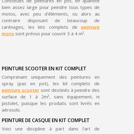
Constitués de peintures en pot, en quantité
Partagez vos créations et obtenez des bons d'achat
bien assez large pour peindre tous types de
motos, avec peu d'éléments, ou alors au
Gagnez des points de fidélité à chaque commande
contraire disposant de beaucoup de
Livraison sous 24 h en France Métropolitaine
carénages, les kits complets de
peinture
moto
sont prévus pour couvrir 3 à 4 m².
Retour produits sous 14 jours
Réduction de 5€ sur la première commande
10€ de bon d'achat pour chaque parrainage
Inscription à la newsletter : 5€ de réduction
PEINTURE SCOOTER EN KIT COMPLET
Comprenant uniquement des peintures en
Livraison sous 24 h en France Métropolitaine
spray (pas en pot), les kit complets de
Livraison offerte en France métropolitaine pour 250€ d'achats
peinture scooter
sont destinés à peindre des
surface de 1 à 2m², sans équipement, ni
Paiement en 4x sans frais dès 30€ d'achats
pistolet, puisque les produits sont livrés en
aérosols.
Votre devis en ligne en moins d'1 minute
PEINTURE DE CASQUE EN KIT COMPLET
Partagez vos créations et obtenez des bons d'achat
Voici une discipline à part dans l'art de
Gagnez des points de fidélité à chaque commande