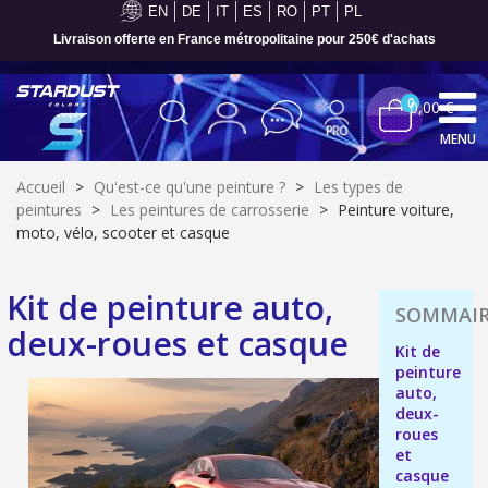
EN
DE
IT
ES
RO
PT
PL
Livraison offerte en France métropolitaine pour 250€ d'achats
0
0,00 €
MENU
Accueil
>
Qu'est-ce qu'une peinture ?
>
Les types de
peintures
>
Les peintures de carrosserie
>
Peinture voiture,
moto, vélo, scooter et casque
Kit de peinture auto,
deux-roues et casque
Kit de
peinture
auto,
deux-
roues
Inscription à la newsletter : 5€ de réduction
et
Livraison sous 24 h en France Métropolitaine
casque