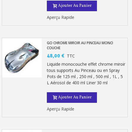
Partagez vos créations et obtenez des bons d'achat
Ajouter Au Panier
Gagnez des points de fidélité à chaque commande
Aperçu Rapide
Livraison sous 24 h en France Métropolitaine
Retour produits sous 14 jours
GO CHROME MIROIR AU PINCEAU MONO
Réduction de 5€ sur la première commande
COUCHE
48,00 €
TTC
10€ de bon d'achat pour chaque parrainage
Liquide monocouche effet chrome miroir
Inscription à la newsletter : 5€ de réduction
tous supports Au Pinceau ou en Spray
Pots de 125 ml , 250 ml , 500 ml , 1L , 5
Livraison sous 24 h en France Métropolitaine
L Aérosol de 400 ml Liner 30 ml
Livraison offerte en France métropolitaine pour 250€ d'achats
Ajouter Au Panier
Paiement en 4x sans frais dès 30€ d'achats
Aperçu Rapide
Votre devis en ligne en moins d'1 minute
Partagez vos créations et obtenez des bons d'achat
Gagnez des points de fidélité à chaque commande