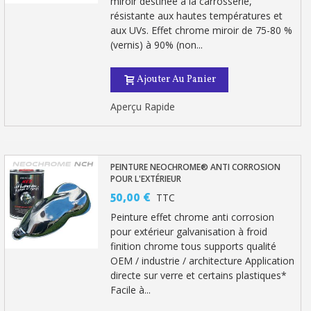
miroir destinée à la carrosserie,
résistante aux hautes températures et
aux UVs. Effet chrome miroir de 75-80 %
(vernis) à 90% (non...
Ajouter Au Panier
Aperçu Rapide
PEINTURE NEOCHROME® ANTI CORROSION
POUR L'EXTÉRIEUR
Inscription à la newsletter : 5€ de réduction
50,00 €
TTC
Peinture effet chrome anti corrosion
Livraison sous 24 h en France Métropolitaine
pour extérieur galvanisation à froid
Livraison offerte en France métropolitaine pour 250€ d'achats
finition chrome tous supports qualité
OEM / industrie / architecture Application
Paiement en 4x sans frais dès 30€ d'achats
directe sur verre et certains plastiques*
Facile à...
Votre devis en ligne en moins d'1 minute