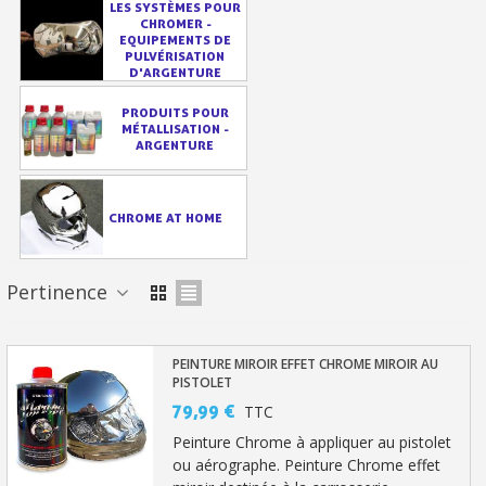
Paiement en 4x sans frais dès 30€ d'achats
LES SYSTÈMES POUR
CHROMER -
EQUIPEMENTS DE
Votre devis en ligne en moins d'1 minute
PULVÉRISATION
D'ARGENTURE
Partagez vos créations et obtenez des bons d'achat
PRODUITS POUR
Gagnez des points de fidélité à chaque commande
MÉTALLISATION -
ARGENTURE
Livraison sous 24 h en France Métropolitaine
Retour produits sous 14 jours
CHROME AT HOME
Réduction de 5€ sur la première commande
10€ de bon d'achat pour chaque parrainage
Pertinence
Inscription à la newsletter : 5€ de réduction
PEINTURE MIROIR EFFET CHROME MIROIR AU
PISTOLET
79,99 €
TTC
Peinture Chrome à appliquer au pistolet
ou aérographe. Peinture Chrome effet