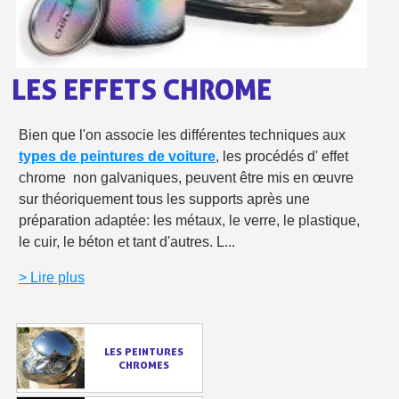
Livraison offerte en France métropolitaine pour 250€ d'achats
Paiement en 4x sans frais dès 30€ d'achats
LES EFFETS CHROME
Votre devis en ligne en moins d'1 minute
Partagez vos créations et obtenez des bons d'achat
Bien que l'on associe les différentes techniques aux
Gagnez des points de fidélité à chaque commande
types de peintures de voiture
, les procédés d' effet
chrome non galvaniques, peuvent être mis en œuvre
Livraison sous 24 h en France Métropolitaine
sur théoriquement tous les supports après une
Retour produits sous 14 jours
préparation adaptée: les métaux, le verre, le plastique,
le cuir, le béton et tant d'autres. L...
Réduction de 5€ sur la première commande
10€ de bon d'achat pour chaque parrainage
> Lire plus
Inscription à la newsletter : 5€ de réduction
Livraison sous 24 h en France Métropolitaine
LES PEINTURES
CHROMES
Livraison offerte en France métropolitaine pour 250€ d'achats