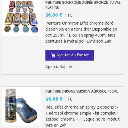
PEINTURE GOCHROME DORÉE, BRONZE, CUIVRE,
PLATINE
Livraison sous 24 h en France Métropolitaine
36,00 €
TTC
Retour produits sous 14 jours
Peinture Or miroir Effet chrome doré
disponible en 8 tons d'or Disponible en
Réduction de 5€ sur la première commande
pot 250ml, 1L ou en spray 400ml Nos
10€ de bon d'achat pour chaque parrainage
peintures à métal poli Livraison 24h
Inscription à la newsletter : 5€ de réduction
Ajouter Au Panier
Aperçu Rapide
PEINTURE CHROME VERSION AÉROSOL 400ML
46,06 €
TTC
Réel effet chrome en spray 2 options : -
1 aérosol chrome simple - kit complet 1
aérosol chrome + 1 Laque noire Produit
livré en 24h