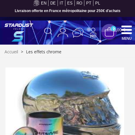
EN
DE
IT
ES
RO
PT
PL
Livraison offerte en France métropolitaine pour 250€ d'achats
0
0,00 €
MENU
Accueil
>
Les effets chrome
Inscription à la newsletter : 5€ de réduction
Livraison sous 24 h en France Métropolitaine