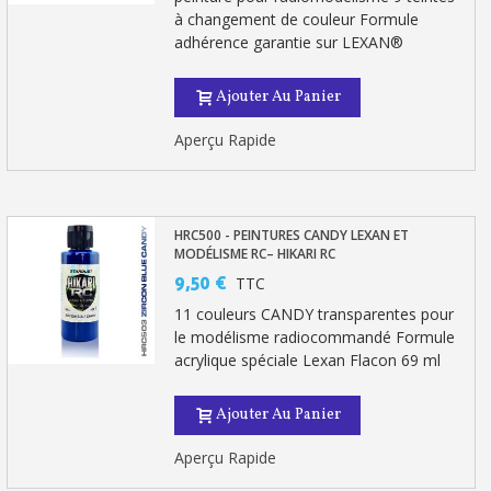
à changement de couleur Formule
Gagnez des points de fidélité à chaque commande
adhérence garantie sur LEXAN®
Livraison sous 24 h en France Métropolitaine
Ajouter Au Panier
Retour produits sous 14 jours
Aperçu Rapide
Réduction de 5€ sur la première commande
10€ de bon d'achat pour chaque parrainage
HRC500 - PEINTURES CANDY LEXAN ET
Inscription à la newsletter : 5€ de réduction
MODÉLISME RC– HIKARI RC
Livraison sous 24 h en France Métropolitaine
9,50 €
TTC
11 couleurs CANDY transparentes pour
Livraison offerte en France métropolitaine pour 250€ d'achats
le modélisme radiocommandé Formule
Paiement en 4x sans frais dès 30€ d'achats
acrylique spéciale Lexan Flacon 69 ml
Votre devis en ligne en moins d'1 minute
Ajouter Au Panier
Partagez vos créations et obtenez des bons d'achat
Aperçu Rapide
Gagnez des points de fidélité à chaque commande