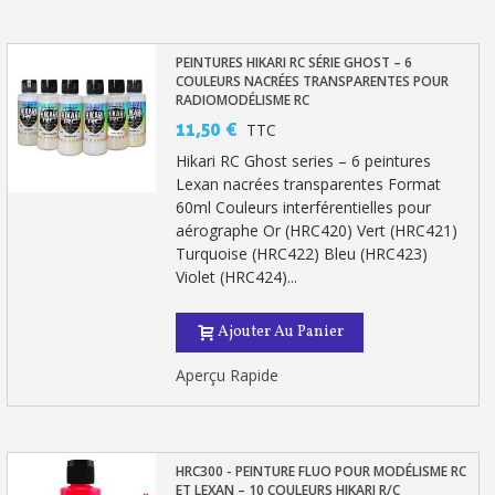
Livraison sous 24 h en France Métropolitaine
Retour produits sous 14 jours
PEINTURES HIKARI RC SÉRIE GHOST – 6
COULEURS NACRÉES TRANSPARENTES POUR
RADIOMODÉLISME RC
Réduction de 5€ sur la première commande
11,50 €
TTC
10€ de bon d'achat pour chaque parrainage
Hikari RC Ghost series – 6 peintures
Inscription à la newsletter : 5€ de réduction
Lexan nacrées transparentes Format
60ml Couleurs interférentielles pour
aérographe Or (HRC420) Vert (HRC421)
Turquoise (HRC422) Bleu (HRC423)
Violet (HRC424)...
Ajouter Au Panier
Aperçu Rapide
HRC300 - PEINTURE FLUO POUR MODÉLISME RC
ET LEXAN – 10 COULEURS HIKARI R/C