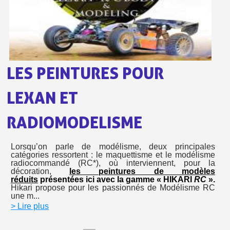
Livraison offerte en France métropolitaine pour 250€ d'achats
Paiement en 4x sans frais dès 30€ d'achats
Votre devis en ligne en moins d'1 minute
Partagez vos créations et obtenez des bons d'achat
LES PEINTURES POUR
Gagnez des points de fidélité à chaque commande
LEXAN ET
Livraison sous 24 h en France Métropolitaine
RADIOMODELISME
Retour produits sous 14 jours
Réduction de 5€ sur la première commande
Lorsqu’on parle de modélisme, deux principales
10€ de bon d'achat pour chaque parrainage
catégories ressortent : le maquettisme et le modélisme
radiocommandé (RC*), où interviennent, pour la
décoration,
les p
eintures de modèles
Inscription à la newsletter : 5€ de réduction
réduits
présentées ici avec la gamme « HIKARI
RC
».
Hikari propose pour les passionnés de Modélisme RC
Livraison sous 24 h en France Métropolitaine
une m...
> Lire plus
Livraison offerte en France métropolitaine pour 250€ d'achats
Paiement en 4x sans frais dès 30€ d'achats