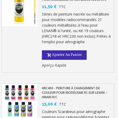
11,50 €
TTC
Séries de peinture nacrée ou métallisée
pour modèles radiocommandés 21
couleurs métallisées à l'eau pour
LEXAN® à l'unité, ou Kit 19 couleurs
(HRC218 et HRC230 non inclus) Prêtes à
l'emploi pour aérographe
Ajouter Au Panier
Aperçu Rapide
Inscription à la newsletter : 5€ de réduction
Livraison sous 24 h en France Métropolitaine
HRC400 - PEINTURE À CHANGEMENT DE
Livraison offerte en France métropolitaine pour 250€ d'achats
COULEUR POUR MODÉLISME RC SUR LEXAN –
HIKARI R/C
Paiement en 4x sans frais dès 30€ d'achats
15,00 €
TTC
Votre devis en ligne en moins d'1 minute
Couleurs Scarabeus pour aérographe
peinture pour radiomodélisme 9 teintes
Partagez vos créations et obtenez des bons d'achat