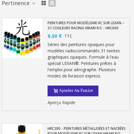
Pertinence
Votre devis en ligne en moins d'1 minute
Partagez vos créations et obtenez des bons d'achat
PEINTURES POUR MODÉLISME RC SUR LEXAN –
31 COULEURS RACING HIKARI R/C - HRC000
Gagnez des points de fidélité à chaque commande
9,50 €
TTC
Livraison sous 24 h en France Métropolitaine
Séries des peintures opaques pour
modèles radiocommandés 31 teintes
Retour produits sous 14 jours
graphiques opaques. Formule à l'eau
spécial LEXAN®. Peintures prêtes à
Réduction de 5€ sur la première commande
l'emploi pour aérographe. Plusieurs
10€ de bon d'achat pour chaque parrainage
modes de livraison express.
Inscription à la newsletter : 5€ de réduction
Ajouter Au Panier
Aperçu Rapide
HRC200 - PEINTURES MÉTALLISÉES ET NACRÉES
POUR MODÉLISME RC SUR LEXAN HIKARI R/C