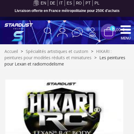
EN
DE
IT
ES
RO
PT
PL
Paiement en 4x sans frais dès 30€ d'achats
0
0,00 €
MENU
Accueil
>
Spécialités artistiques et custom
>
HIKARI :
peintures pour modèles réduits et miniatures
>
Les peintures
pour Lexan et radiomodelisme
Inscription à la newsletter : 5€ de réduction
Livraison sous 24 h en France Métropolitaine