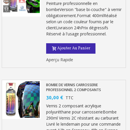
Peinture professionnelle en
bombeVersion "base bi-couche" à vernir
obligatoirement.Format 400mlRéalisé
selon un code couleur fournis par le
clientLivraison 24hPrix dégressifs
Réservé à l'usage professionnel.
Ajouter Au Panier
Aperçu Rapide
Inscription à la newsletter : 5€ de réduction
Livraison sous 24 h en France Métropolitaine
BOMBE DE VERNIS CARROSSERIE
PROFESSIONNEL 2 COMPOSANTS
Livraison offerte en France métropolitaine pour 250€ d'achats
30,00 €
TTC
Paiement en 4x sans frais dès 30€ d'achats
Vernis 2 composant acrylique
polyuréthane pour carrosserieBombe
Votre devis en ligne en moins d'1 minute
290ml Vernis 2C résistant au carburant
Partagez vos créations et obtenez des bons d'achat
Livré le lendemain pour une commande