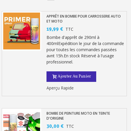
Votre devis en ligne en moins d'1 minute
Partagez vos créations et obtenez des bons d'achat
APPRÊT EN BOMBE POUR CARROSSERIE AUTO
ET MOTO
Gagnez des points de fidélité à chaque commande
19,99 €
TTC
Livraison sous 24 h en France Métropolitaine
Bombe d'apprêt de 290ml à
400mlExpédition le jour de la commande
Retour produits sous 14 jours
pour toutes les commandes passées
avnt 15h.En stock Réservé à l'usage
Réduction de 5€ sur la première commande
professionnel.
10€ de bon d'achat pour chaque parrainage
Ajouter Au Panier
Inscription à la newsletter : 5€ de réduction
Aperçu Rapide
BOMBE DE PEINTURE MOTO EN TEINTE
D'ORIGINE
30,00 €
TTC