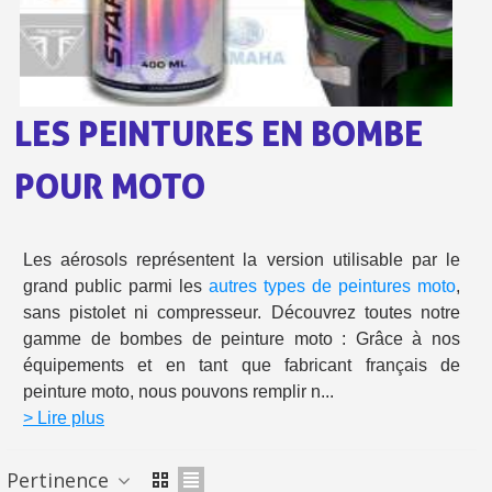
Paiement en 4x sans frais dès 30€ d'achats
Votre devis en ligne en moins d'1 minute
Partagez vos créations et obtenez des bons d'achat
LES PEINTURES EN BOMBE
Gagnez des points de fidélité à chaque commande
POUR MOTO
Livraison sous 24 h en France Métropolitaine
Retour produits sous 14 jours
Les aérosols représentent la version utilisable par le
Réduction de 5€ sur la première commande
grand public parmi les
autres types de peintures moto
,
10€ de bon d'achat pour chaque parrainage
sans pistolet ni compresseur. Découvrez toutes notre
gamme de bombes de peinture moto : Grâce à nos
Inscription à la newsletter : 5€ de réduction
équipements et en tant que fabricant français de
Livraison sous 24 h en France Métropolitaine
peinture moto, nous pouvons remplir n...
> Lire plus
Livraison offerte en France métropolitaine pour 250€ d'achats
Paiement en 4x sans frais dès 30€ d'achats
Pertinence