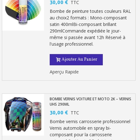
30,00 €
TTC
Retour produits sous 14 jours
Bombe de peinture toutes couleurs RAL
au choix2 formats : Mono-composant
Réduction de 5€ sur la première commande
satin 400mlBi-composant brillant
290mlCommande expédiée le jour-
10€ de bon d'achat pour chaque parrainage
même si passée avant 12h Réservé à
l'usage professionnel.
Inscription à la newsletter : 5€ de réduction
Ajouter Au Panier
Aperçu Rapide
BOMBE VERNIS VOITURE ET MOTO 2K – VERNIS
UHS 290ML
30,00 €
TTC
Bombe vernis carrosserie professionnel
Vernis automobile en spray bi-
composant pour la carrosserie