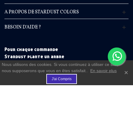
A PROPOS DE STARDUST COLORS
BESOIN D'AIDE ?
Pour chaque commande
Stardust plante un arbre
Nous utilisons des cookies. Si vous continuez à utiliser ce site,
nous supposerons que vous en êtes satisfait..
En savoir plus
×
€
J'ai Compris
(commande à partir de 50 €)
FIDELITE