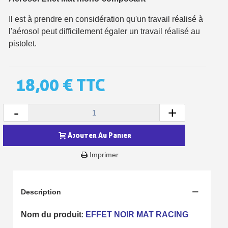
Il est à prendre en considération qu'un travail réalisé à
l'aérosol peut difficilement égaler un travail réalisé au
pistolet.
18,00 €
TTC
-
+
Ajouter Au Panier
Inscription à la newsletter : 5€ de réduction
Imprimer
Livraison sous 24 h en France Métropolitaine
Livraison offerte en France métropolitaine pour 250€ d'achats
Description
Paiement en 4x sans frais dès 30€ d'achats
Nom du produit
:
EFFET NOIR MAT RACING
Votre devis en ligne en moins d'1 minute