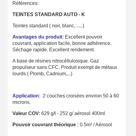
Partagez vos créations et obtenez des bons d'achat
Références:
Gagnez des points de fidélité à chaque commande
TEINTES STANDARD AUTO - K
Livraison sous 24 h en France Métropolitaine
Teintes standard ( noir, blanc, .....)
Retour produits sous 14 jours
Avantages du produit:
Excellent pouvoir
couvrant, application facile, bonne adhérence.
Réduction de 5€ sur la première commande
Séchage rapide. Excellent rendement.
10€ de bon d'achat pour chaque parrainage
A base de résines nitrocéllulosique. Gaz
propulseur sans CFC. Produit exempt de métaux
Inscription à la newsletter : 5€ de réduction
lourds ( Plomb, Cadnium,...)
Livraison sous 24 h en France Métropolitaine
Livraison offerte en France métropolitaine pour 250€ d'achats
Application:
2 couches croisées environ 50 à 60
Paiement en 4x sans frais dès 30€ d'achats
microns.
Votre devis en ligne en moins d'1 minute
Valeur COV:
629 g/l - 252 g/ aérosol 400ml
Partagez vos créations et obtenez des bons d'achat
Pouvoir couvrant théorique :
0.5m² / Aérosol
Gagnez des points de fidélité à chaque commande