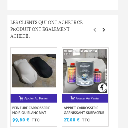
LES CLIENTS QUI ONT ACHETÉ CE
PRODUIT ONT ÉGALEMENT
ACHETÉ :
Ajouter Au Panier
Ajouter Au Panier
PEINTURE CARROSSERIE
APPRÊT CARROSSERIE
KIT D'E
NOIR OU BLANC MAT
GARNISSANT SURFACEUR
PISTOL
P410
PROFES
99,60 €
27,00 €
9,68 
TTC
TTC
12,90