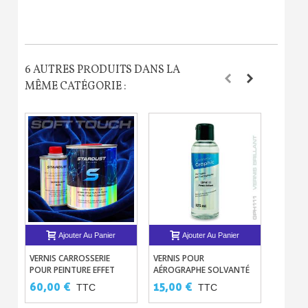
6 AUTRES PRODUITS DANS LA
MÊME CATÉGORIE :
Ajouter Au Panier
Ajouter Au Panier
VERNIS CARROSSERIE
VERNIS POUR
PEINTU
POUR PEINTURE EFFET
AÉROGRAPHE SOLVANTÉ
MONOC
VELOURS SOFT TOUCH
1C GRAPHIC – 2 TYPES
60,00 €
15,00 €
18,00
TTC
TTC