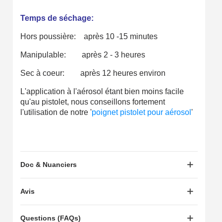
Livraison sous 24 h en France Métropolitaine
Temps de séchage:
Retour produits sous 14 jours
Hors poussière: après 10 -15 minutes
Réduction de 5€ sur la première commande
Manipulable: après 2 - 3 heures
10€ de bon d'achat pour chaque parrainage
Sec à coeur: après 12 heures environ
Inscription à la newsletter : 5€ de réduction
L'application à l'aérosol étant bien moins facile
qu'au pistolet, nous conseillons fortement
l'utilisation de notre '
poignet pistolet pour aérosol
'
Doc & Nuanciers
Avis
Questions (FAQs)