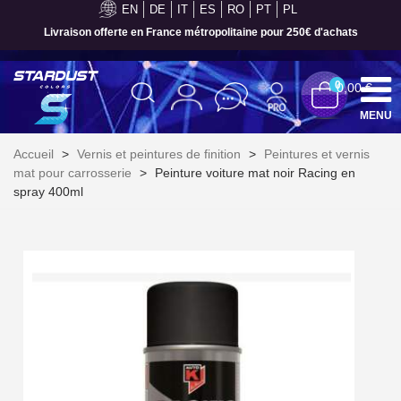
EN
DE
IT
ES
RO
PT
PL
Livraison offerte en France métropolitaine pour 250€ d'achats
0
0,00 €
MENU
Accueil
>
Vernis et peintures de finition
>
Peintures et vernis
mat pour carrosserie
>
Peinture voiture mat noir Racing en
spray 400ml
Inscription à la newsletter : 5€ de réduction
Livraison sous 24 h en France Métropolitaine