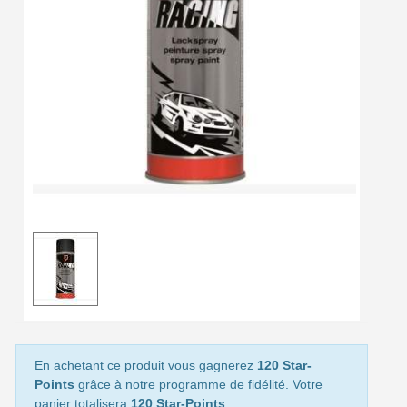
Livraison offerte en France métropolitaine pour 250€ d'achats
Paiement en 4x sans frais dès 30€ d'achats
Votre devis en ligne en moins d'1 minute
Partagez vos créations et obtenez des bons d'achat
Gagnez des points de fidélité à chaque commande
Livraison sous 24 h en France Métropolitaine
Retour produits sous 14 jours
Réduction de 5€ sur la première commande
10€ de bon d'achat pour chaque parrainage
Inscription à la newsletter : 5€ de réduction
Livraison sous 24 h en France Métropolitaine
En achetant ce produit vous gagnerez
120 Star-
Livraison offerte en France métropolitaine pour 250€ d'achats
Points
grâce à notre programme de fidélité. Votre
panier totalisera
120 Star-Points
.