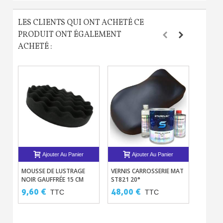
LES CLIENTS QUI ONT ACHETÉ CE
PRODUIT ONT ÉGALEMENT
ACHETÉ :
Ajouter Au Panier
Ajouter Au Panier
MOUSSE DE LUSTRAGE
VERNIS CARROSSERIE MAT
FEUILLE
NOIR GAUFFRÉE 15 CM
ST821 20°
5000
9,60 €
48,00 €
4,80 
TTC
TTC