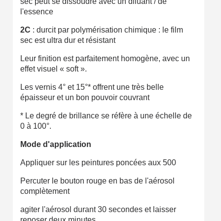
sec peut se dissoudre avec un diluant / de
l'essence
Livraison sous 24 h en France Métropolitaine
2C
: durcit par polymérisation chimique : le film
Retour produits sous 14 jours
sec est ultra dur et résistant
Réduction de 5€ sur la première commande
Leur finition est parfaitement homogène, avec un
10€ de bon d'achat pour chaque parrainage
effet visuel « soft ».
Inscription à la newsletter : 5€ de réduction
Les vernis 4° et 15°* offrent une très belle
épaisseur et un bon pouvoir couvrant
* Le degré de brillance se réfère à une échelle de
0 à 100°.
Mode d'application
Appliquer sur les peintures poncées aux 500
Percuter le bouton rouge en bas de l'aérosol
complètement
agiter l'aérosol durant 30 secondes et laisser
reposer deux minutes