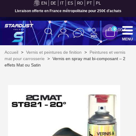
EN
DE
IT
ES
RO
PT
PL
Livraison offerte en France métropolitaine pour 250€ d'achats
0
0,00 €
MENU
Accueil
>
Vernis et peintures de finition
>
Peintures et vernis
mat pour carrosserie
>
Vernis en spray mat bi-composant – 2
effets Mat ou Satin
Inscription à la newsletter : 5€ de réduction
Livraison sous 24 h en France Métropolitaine