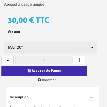
Aérosol à usage unique
30,00 €
TTC
Version
-
+
Inscription à la newsletter : 5€ de réduction
Ajouter Au Panier
Livraison sous 24 h en France Métropolitaine
Imprimer
Livraison offerte en France métropolitaine pour 250€ d'achats
Paiement en 4x sans frais dès 30€ d'achats
Description
Votre devis en ligne en moins d'1 minute