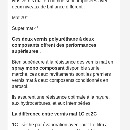
Nos vernis mat en bombe sont proposées avec
Partagez vos créations et obtenez des bons d'achat
deux niveaux de brillance différent :
Gagnez des points de fidélité à chaque commande
Mat 20°
Livraison sous 24 h en France Métropolitaine
Super mat 4°
Retour produits sous 14 jours
Ces deux vernis polyuréthane à deux
Réduction de 5€ sur la première commande
composants offrent des performances
supérieures .
10€ de bon d'achat pour chaque parrainage
Bien supérieure à la résistance des vernis mat en
Inscription à la newsletter : 5€ de réduction
spray mono composant
disponible sur le
marché, ces deux revêtements sont les premiers
Livraison sous 24 h en France Métropolitaine
vernis mat à deux composants conditionnés en
aérosol.
Livraison offerte en France métropolitaine pour 250€ d'achats
Paiement en 4x sans frais dès 30€ d'achats
Ils assurent une résistance optimale à la rayure,
aux hydrocarbures, et aux intempéries
Votre devis en ligne en moins d'1 minute
La différence entre vernis mat 1C et 2C
Partagez vos créations et obtenez des bons d'achat
1C
: sèche par évaporation avec l'air : Le film à
Gagnez des points de fidélité à chaque commande