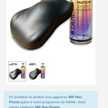
Livraison offerte en France métropolitaine pour 250€ d'achats
Paiement en 4x sans frais dès 30€ d'achats
Votre devis en ligne en moins d'1 minute
Partagez vos créations et obtenez des bons d'achat
Gagnez des points de fidélité à chaque commande
Livraison sous 24 h en France Métropolitaine
Retour produits sous 14 jours
Réduction de 5€ sur la première commande
10€ de bon d'achat pour chaque parrainage
Inscription à la newsletter : 5€ de réduction
Livraison sous 24 h en France Métropolitaine
En achetant ce produit vous gagnerez
360 Star-
Livraison offerte en France métropolitaine pour 250€ d'achats
Points
grâce à notre programme de fidélité. Votre
panier totalisera
360 Star-Points
.