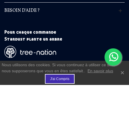
BESOIN D'AIDE ?
Pour chaque commande
Stardust plante un arbre
(commande à partir de 50 €)
Nous utilisons des cookies. Si vous continuez à utiliser ce site,
nous supposerons que vous en êtes satisfait..
En savoir plus
×
€
J'ai Compris
FIDELITE