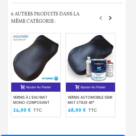
6 AUTRES PRODUITS DANS LA
MÊME CATÉGORIE :
Ajouter Au Panier
Ajouter Au Panier
VERNIS À L'EAU MAT
VERNIS AUTOMOBILE SEMI
KIT CO
MONO-COMPOSANT
MAT ST820 40°
VOITUR
AQUAMIN
PROFO
24,00 €
48,00 €
330,0
TTC
TTC