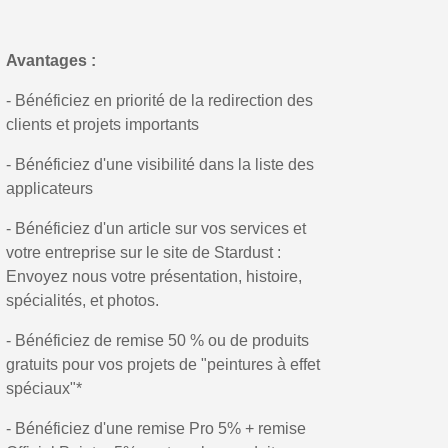
Partagez vos créations et obtenez des bons d'achat
Gagnez des points de fidélité à chaque commande
Avantages :
Livraison sous 24 h en France Métropolitaine
- Bénéficiez en priorité de la redirection des
Retour produits sous 14 jours
clients et projets importants
Réduction de 5€ sur la première commande
- Bénéficiez d'une visibilité dans la liste des
applicateurs
10€ de bon d'achat pour chaque parrainage
Inscription à la newsletter : 5€ de réduction
- Bénéficiez d'un article sur vos services et
votre entreprise sur le site de Stardust :
Livraison sous 24 h en France Métropolitaine
Envoyez nous votre présentation, histoire,
Livraison offerte en France métropolitaine pour 250€ d'achats
spécialités, et photos.
Paiement en 4x sans frais dès 30€ d'achats
- Bénéficiez de remise 50 % ou de produits
gratuits pour vos projets de "peintures à effet
Votre devis en ligne en moins d'1 minute
spéciaux"*
Partagez vos créations et obtenez des bons d'achat
- Bénéficiez d'une remise Pro 5% + remise
Gagnez des points de fidélité à chaque commande