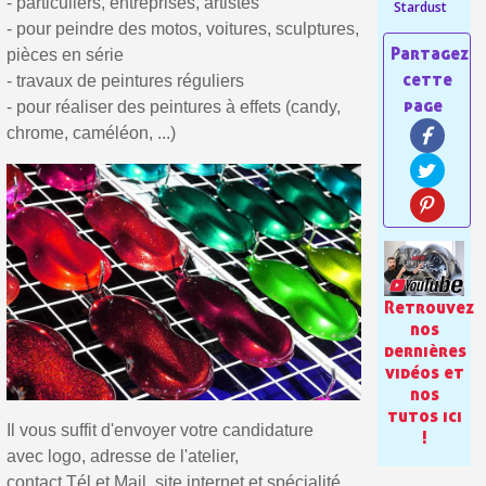
- particuliers, entreprises, artistes
Stardust
Livraison offerte en France métropolitaine pour 250€ d'achats
- pour peindre des motos, voitures, sculptures,
pièces en série
Paiement en 4x sans frais dès 30€ d'achats
- travaux de peintures réguliers
Votre devis en ligne en moins d'1 minute
- pour réaliser des peintures à effets (candy,
chrome, caméléon, ...)
Partagez vos créations et obtenez des bons d'achat
Gagnez des points de fidélité à chaque commande
Livraison sous 24 h en France Métropolitaine
Retour produits sous 14 jours
Réduction de 5€ sur la première commande
Retrouvez
nos
10€ de bon d'achat pour chaque parrainage
dernières
vidéos et
Inscription à la newsletter : 5€ de réduction
nos
Livraison sous 24 h en France Métropolitaine
tutos ici
Il vous suffit d'envoyer votre candidature
!
Livraison offerte en France métropolitaine pour 250€ d'achats
avec logo, adresse de l'atelier,
contact Tél et Mail, site internet et spécialité,