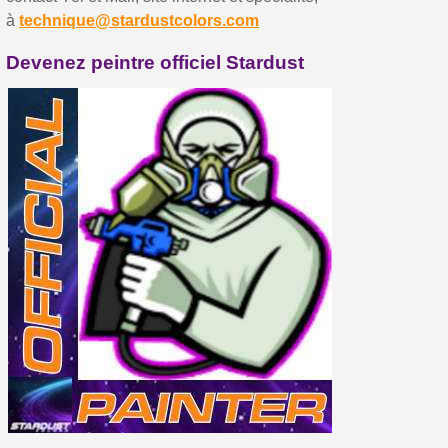
Paiement en 4x sans frais dès 30€ d'achats
à
technique@stardustcolors.com
Votre devis en ligne en moins d'1 minute
Devenez peintre officiel Stardust
Partagez vos créations et obtenez des bons d'achat
Gagnez des points de fidélité à chaque commande
Livraison sous 24 h en France Métropolitaine
Retour produits sous 14 jours
Réduction de 5€ sur la première commande
10€ de bon d'achat pour chaque parrainage
Inscription à la newsletter : 5€ de réduction