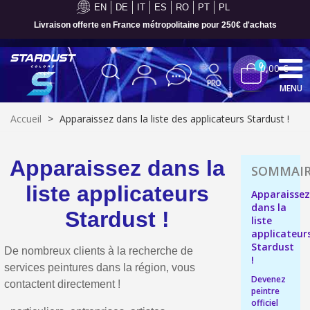
EN
DE
IT
ES
RO
PT
PL
Livraison offerte en France métropolitaine pour 250€ d'achats
0
0,00 €
MENU
Accueil
>
Apparaissez dans la liste des applicateurs Stardust !
Apparaissez dans la
liste applicateurs
Apparaisse
dans la
Stardust !
liste
applicateur
Stardust
De nombreux clients à la recherche de
!
services peintures dans la région, vous
Inscription à la newsletter : 5€ de réduction
Devenez
contactent directement !
peintre
Livraison sous 24 h en France Métropolitaine
officiel