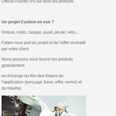
Official Painter 5% sur tous les produits.
Livraison sous 24 h en France Métropolitaine
Retour produits sous 14 jours
Un projet Custom en vue ?
Réduction de 5€ sur la première commande
Voiture, moto, casque, quad, jet-ski, vélo…
10€ de bon d'achat pour chaque parrainage
Faites nous part du projet et de l'effet souhaité
Inscription à la newsletter : 5€ de réduction
par votre client.
Nous pouvons vous fournir les produits
gratuitement
en échange du film des étapes de
l'application (ponçage, base, effet, vernis) et
du résultat.