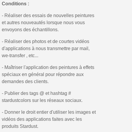
Conditions :
- Réaliser des essais de nouvelles peintures
et autres nouveautés lorsque nous vous
envoyons des échantillons.
- Réaliser des photos et de courtes vidéos
d'applications à nous transmettre par mail,
we-transfer , etc...
- Maîtriser l'application des peintures à effets
spéciaux en général pour répondre aux
demandes des clients.
Inscription à la newsletter : 5€ de réduction
Livraison sous 24 h en France Métropolitaine
- Publier des tags @ et hashtag #
stardustcolors sur les réseaux sociaux.
Livraison offerte en France métropolitaine pour 250€ d'achats
- Donner le droit entier d'utiliser les images et
Paiement en 4x sans frais dès 30€ d'achats
vidéos des applications faites avec les
Votre devis en ligne en moins d'1 minute
produits Stardust.