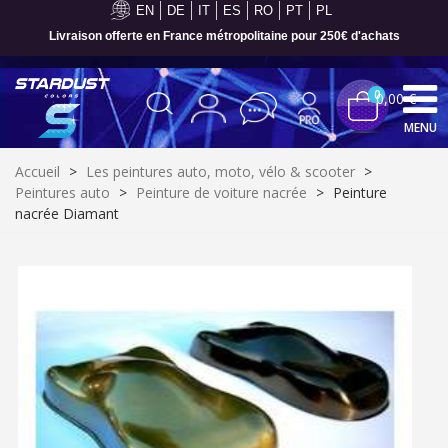
EN
DE
IT
ES
RO
PT
PL
Livraison offerte en France métropolitaine pour 250€ d'achats
0
0,00 €
MENU
Accueil
>
Les peintures auto, moto, vélo & scooter
>
Peintures auto
>
Peinture de voiture nacrée
>
Peinture
nacrée Diamant
Inscription à la newsletter : 5€ de réduction
Livraison sous 24 h en France Métropolitaine