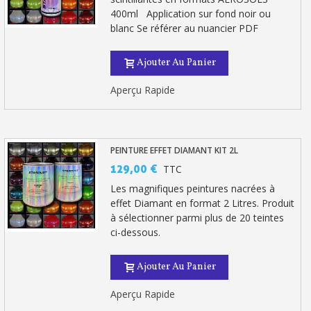
400ml Application sur fond noir ou
blanc Se référer au nuancier PDF
Ajouter Au Panier
Aperçu Rapide
PEINTURE EFFET DIAMANT KIT 2L
129,00 €
TTC
Les magnifiques peintures nacrées à
Inscription à la newsletter : 5€ de réduction
effet Diamant en format 2 Litres. Produit
à sélectionner parmi plus de 20 teintes
Livraison sous 24 h en France Métropolitaine
ci-dessous.
Livraison offerte en France métropolitaine pour 250€ d'achats
Ajouter Au Panier
Paiement en 4x sans frais dès 30€ d'achats
Votre devis en ligne en moins d'1 minute
Aperçu Rapide