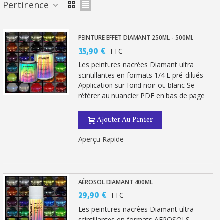
Paiement en 4x sans frais dès 30€ d'achats
Pertinence
Votre devis en ligne en moins d'1 minute
PEINTURE EFFET DIAMANT 250ML - 500ML
Partagez vos créations et obtenez des bons d'achat
35,90 €
TTC
Gagnez des points de fidélité à chaque commande
Les peintures nacrées Diamant ultra
Livraison sous 24 h en France Métropolitaine
scintillantes en formats 1/4 L pré-dilués
Application sur fond noir ou blanc Se
Retour produits sous 14 jours
référer au nuancier PDF en bas de page
Réduction de 5€ sur la première commande
Ajouter Au Panier
10€ de bon d'achat pour chaque parrainage
Aperçu Rapide
Inscription à la newsletter : 5€ de réduction
AÉROSOL DIAMANT 400ML
29,90 €
TTC
Les peintures nacrées Diamant ultra
scintillantes en formats AEROSOLS