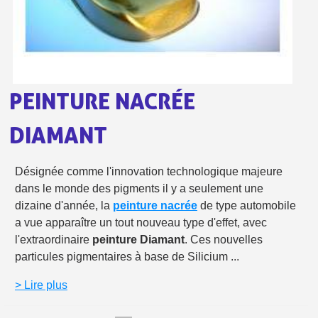
Livraison offerte en France métropolitaine pour 250€ d'achats
Paiement en 4x sans frais dès 30€ d'achats
Votre devis en ligne en moins d'1 minute
Partagez vos créations et obtenez des bons d'achat
PEINTURE NACRÉE
Gagnez des points de fidélité à chaque commande
DIAMANT
Livraison sous 24 h en France Métropolitaine
Retour produits sous 14 jours
Désignée comme l'innovation technologique majeure
dans le monde des pigments il y a seulement une
Réduction de 5€ sur la première commande
dizaine d'année, la
peinture nacrée
de type automobile
10€ de bon d'achat pour chaque parrainage
a vue apparaître un tout nouveau type d'effet, avec
l'extraordinaire
peinture Diamant
. Ces nouvelles
Inscription à la newsletter : 5€ de réduction
particules pigmentaires à base de Silicium ...
Livraison sous 24 h en France Métropolitaine
> Lire plus
Livraison offerte en France métropolitaine pour 250€ d'achats