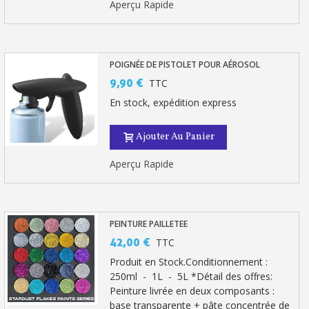
Aperçu Rapide
Livraison sous 24 h en France Métropolitaine
Retour produits sous 14 jours
POIGNÉE DE PISTOLET POUR AÉROSOL
Réduction de 5€ sur la première commande
9,90 €
TTC
10€ de bon d'achat pour chaque parrainage
En stock, expédition express
Inscription à la newsletter : 5€ de réduction
Ajouter Au Panier
Aperçu Rapide
PEINTURE PAILLETEE
42,00 €
TTC
Produit en Stock.Conditionnement :
250ml - 1L - 5L *Détail des offres:
Peinture livrée en deux composants :
base transparente + pâte concentrée de