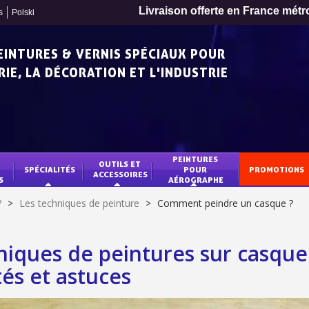
s
Polski
Paiement en 4x sans fr
PEINTURES & VERNIS SPÉCIAUX POUR
IE, LA DÉCORATION ET L'INDUSTRIE
PEINTURES 
OUTILS ET 
SPÉCIALITÉS
POUR 
PROMOTIONS
ACCESSOIRES
S
AÉROGRAPHE
?
>
Les techniques de peinture
>
Comment peindre un casque ?
niques de peintures sur casque 
Inscription à la newslet
tés et astuces
Livraison sous 24 
Livraison offerte en France métr