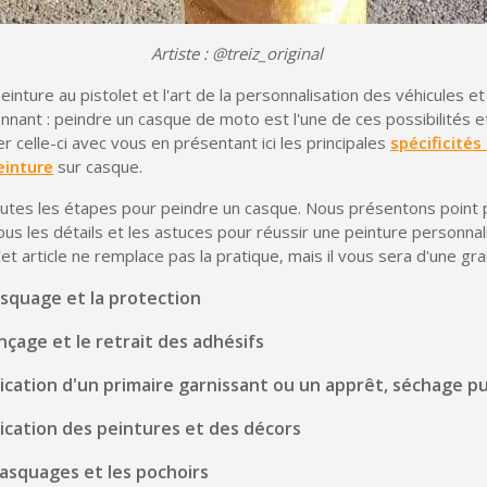
Votre devis en ligne 
Artiste : @treiz_original
Partagez vos créations et 
einture au pistolet et l'art de la personnalisation des véhicules e
Gagnez des points de fidé
nant : peindre un casque de moto est l'une de ces possibilités e
Livraison sous 24 
r celle-ci avec vous en présentant ici les principales
spécificité
einture
sur casque.
Retour produits 
outes les étapes pour peindre un casque. Nous présentons point 
Réduction de 5€ sur l
 tous les détails et les astuces pour réussir une peinture personna
t article ne remplace pas la pratique, mais il vous sera d'une gra
10€ de bon d'achat pou
Inscription à la newslet
squage et la protection
çage et le retrait des adhésifs
lication d'un primaire garnissant ou un apprêt, séchage p
ication des peintures et des décors
asquages et les pochoirs