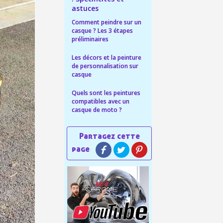
astuces
ais dès 30€ d'achats
Comment peindre sur un
casque ? Les 3 étapes
en moins d'1 minute
préliminaires
obtenez des bons d'achat
Les décors et la peinture
de personnalisation sur
lité à chaque commande
casque
h en France Métropolitaine
Quels sont les peintures
compatibles avec un
sous 14 jours
casque de moto ?
a première commande
r chaque parrainage
ter : 5€ de réduction
h en France Métropolitaine
opolitaine pour 250€ d'achats
ais dès 30€ d'achats