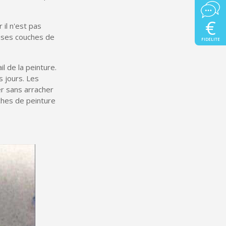
€
 il n'est pas
euses couches de
FIDELITE
l de la peinture.
 jours. Les
ler sans arracher
ches de peinture