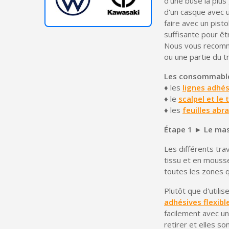
d'une buse la plus 
d'un casque avec 
faire avec un pist
suffisante pour êt
Nous vous recomma
ou une partie du t
Les consommable
♦ les
lignes adhés
♦ le
scalpel et le
♦ les
feuilles abr
Étape 1 ► Le mas
Les différents tra
tissu et en mousse
toutes les zones 
Plutôt que d'utilis
adhésives flexibl
facilement avec un
retirer et elles s