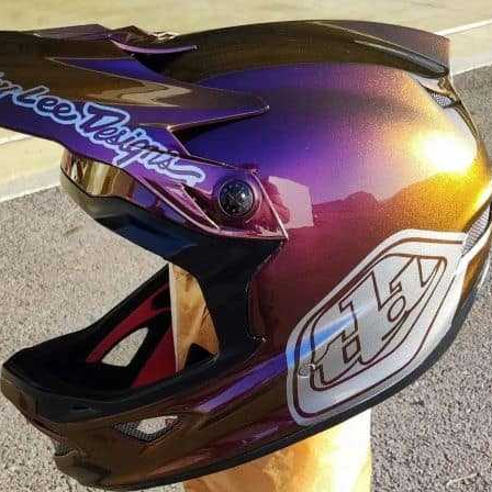
Paiement en 4x sans fr
Votre devis en ligne 
Partagez vos créations et 
Gagnez des points de fidé
Livraison sous 24 
Retour produits 
Réduction de 5€ sur l
10€ de bon d'achat pou
Inscription à la newslet
Livraison sous 24 
Livraison offerte en France métr
Paiement en 4x sans fr