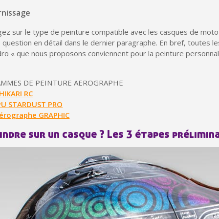
rnissage
gez sur le type de peinture compatible avec les casques de moto
question en détail dans le dernier paragraphe. En bref, toutes l
dro « que nous proposons conviennent pour la peinture personnal
GAMMES DE PEINTURE AEROGRAPHE
HIKARI RC
U STARDUST PRO
érographe GRAPHIC
Inscription à la newslet
ndre sur un casque ? Les 3 étapes prélimin
Livraison sous 24 
Livraison offerte en France métr
Paiement en 4x sans fr
Votre devis en ligne 
Partagez vos créations et 