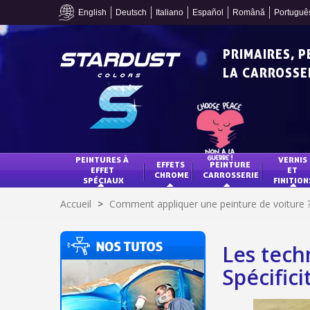
English
Deutsch
Italiano
Español
Română
Portuguê
PRIMAIRES, 
LA CARROSSER
PEINTURES À 
VERNIS 
EFFETS 
PEINTURE 
EFFET 
ET 
CHROME
CARROSSERIE
SPÉCIAUX
FINITION
Accueil
>
Comment appliquer une peinture de voiture 
Les tech
Spécifici