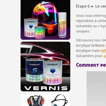
Étape 6 ► Le ve
Vous vous interro
répondons à cette 
solvantée ou « hy
casques.
Découvrez nos 
Acrylique brillante
Acrylique mate
WP
Solvantées pour
a
Comment pei