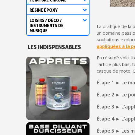
RÉSINE ÉPOXY
LOISIRS / DÉCO /
INSTRUMENTS DE
La pratique de la p
MUSIQUE
un domaine passion
souhaitons explore
appliquées à la p
LES INDISPENSABLES
En résumé voici t
l'article plus bas,
casque de moto. Ce
Étape 1 ► Le ma
Étape 2 ► Le pon
Étape 3 ► L'app
Étape 4 ► L'appl
Étape 5 ► Les m