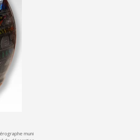
lité à chaque commande
h en France Métropolitaine
sous 14 jours
a première commande
r chaque parrainage
ter : 5€ de réduction
h en France Métropolitaine
opolitaine pour 250€ d'achats
ais dès 30€ d'achats
en moins d'1 minute
obtenez des bons d'achat
lité à chaque commande
 aérographe muni