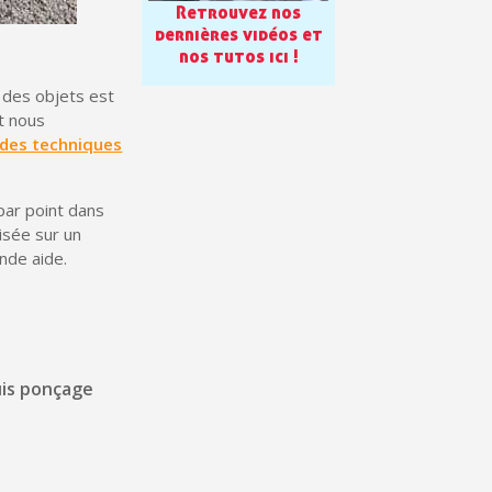
Retrouvez nos
en moins d'1 minute
dernières vidéos et
nos tutos ici !
obtenez des bons d'achat
t des objets est
lité à chaque commande
t nous
h en France Métropolitaine
s des techniques
sous 14 jours
par point dans
a première commande
lisée sur un
nde aide.
r chaque parrainage
ter : 5€ de réduction
uis ponçage