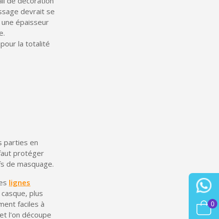
ail de décoration
h en France Métropolitaine
issage devrait se
sous 14 jours
c une épaisseur
e.
a première commande
pour la totalité
r chaque parrainage
ter : 5€ de réduction
s parties en
 faut protéger
ifs de masquage.
les
lignes
 casque, plus
0
ment faciles à
 et l'on découpe