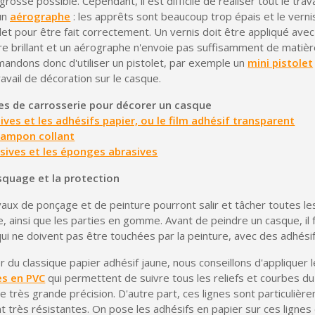
grosse possible. Cependant, il est difficile de réaliser tout le trav
Livraison sous 24 
un
aérographe
: les apprêts sont beaucoup trop épais et le vern
Retour produits 
olet pour être fait correctement. Un vernis doit être appliqué ave
re brillant et un aérographe n'envoie pas suffisamment de matièr
Réduction de 5€ sur l
ndons donc d'utiliser un pistolet, par exemple un
mini pistolet
ravail de décoration sur le casque.
10€ de bon d'achat pou
s de carrosserie pour décorer un casque
Inscription à la newslet
ives et les adhésifs papier, ou le film adhésif transparent
 tampon collant
asives et les éponges abrasives
quage et la protection
vaux de ponçage et de peinture pourront salir et tâcher toutes le
, ainsi que les parties en gomme. Avant de peindre un casque, il
qui ne doivent pas être touchées par la peinture, avec des adhés
er du classique papier adhésif jaune, nous conseillons d'appliquer 
es en PVC
qui permettent de suivre tous les reliefs et courbes du
e très grande précision. D'autre part, ces lignes sont particulière
ont très résistantes. On pose les adhésifs en papier sur ces lignes