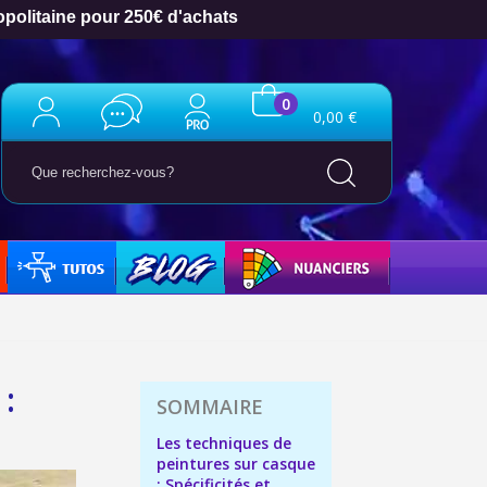
ais dès 30€ d'achats
0
0,00 €
TUTO
BLOG
NUANCIERS
:
ter : 5€ de réduction
Les techniques de
h en France Métropolitaine
peintures sur casque
: Spécificités et
opolitaine pour 250€ d'achats