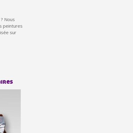
 ? Nous
es peintures
isée sur
ter : 5€ de réduction
aires
h en France Métropolitaine
opolitaine pour 250€ d'achats
ais dès 30€ d'achats
en moins d'1 minute
obtenez des bons d'achat