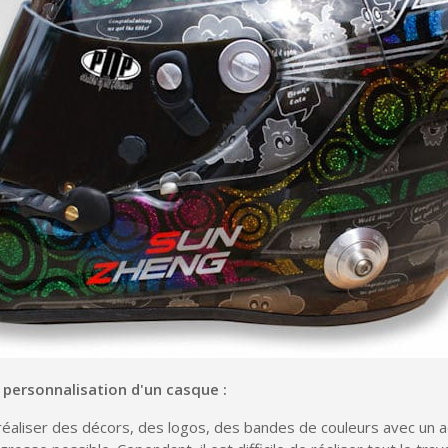
Gagnez des points de fidé
Livraison sous 24 
Retour produits 
Réduction de 5€ sur l
10€ de bon d'achat pou
Inscription à la newslet
Livraison sous 24 
Livraison offerte en France métr
Paiement en 4x sans fr
Votre devis en ligne 
Partagez vos créations et 
a personnalisation d'un casque :
Gagnez des points de fidé
 réaliser des décors, des logos, des bandes de couleurs avec un