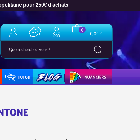
opolitaine pour 250€ d'achats
0
0,00 €
TUTO
BLOG
NUANCIERS
ANTONE
ter : 5€ de réduction
h en France Métropolitaine
opolitaine pour 250€ d'achats