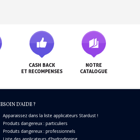
h en France Métropolitaine
sous 14 jours
a première commande
r chaque parrainage
ter : 5€ de réduction
CASH BACK

NOTRE

ET RECOMPENSES
CATALOGUE
ESOIN D'AIDE ?
Apparaissez dans la liste applicateurs Stardust !
Produits dangereux : particuliers
Produits dangereux : professionnels
Liste des applicateurs d'hydrodipping