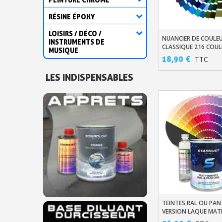
RÉSINE ÉPOXY
LOISIRS / DÉCO /
NUANCIER DE COULEU
Ajouter Au Pani
INSTRUMENTS DE
CLASSIQUE 216 COU
MUSIQUE
18,90 €
TTC
LES INDISPENSABLES
TEINTES RAL OU PA
Ajouter Au Pani
VERSION LAQUE MAT
POLYURÉTHANE