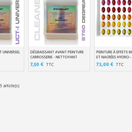
Gagnez des points de fidé
Livraison sous 24 
Retour produits 
Réduction de 5€ sur l
10€ de bon d'achat pou
 UNIVERSEL
DÉGRAISSANT AVANT PEINTURE
PEINTURE À EFFETS M
er
Ajouter Au Panier
Ajouter Au Pani
CARROSSERIE - NETTOYANT
ET NACRÉES HYDRO–
Inscription à la newslet
PEINTURE
LA DEMANDE CHROM
7,50 €
72,00 €
TTC
TTC
Livraison sous 24 
Livraison offerte en France métr
 article(s)
Paiement en 4x sans fr
Votre devis en ligne 
Partagez vos créations et 
Gagnez des points de fidé