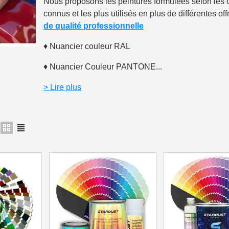
Nous proposons les peintures formulées selon les 
connus et les plus utilisés en plus de différentes of
Paiement en 4x sans fr
de qualité professionnelle
Votre devis en ligne 
♦
Nuancier couleur RAL
Partagez vos créations et 
♦
Nuancier Couleur PANTONE...
Gagnez des points de fidé
> Lire plus
Livraison sous 24 
Retour produits 
Réduction de 5€ sur l
10€ de bon d'achat pou
Inscription à la newslet
Livraison sous 24 
Livraison offerte en France métr
Paiement en 4x sans fr