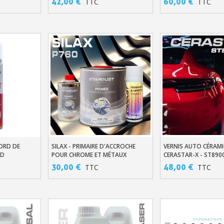
42,00 €
60,00 €
TTC
TTC
Inscription à la newslet
Livraison sous 24 
ORD DE
SILAX - PRIMAIRE D'ACCROCHE
VERNIS AUTO CÉRAM
er
Ajouter Au Panier
Ajouter Au Pani
ND
POUR CHROME ET MÉTAUX
CERASTAR-X - ST890
DIFFICILES P760
Livraison offerte en France métr
30,00 €
48,00 €
TTC
TTC
Paiement en 4x sans fr
Votre devis en ligne 
Partagez vos créations et 