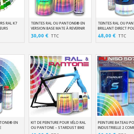
Votre devis en ligne 
Partagez vos créations et 
RS RAL K7
TEINTES RAL OU PANTONE® EN
TEINTES RAL OU PA
er
Ajouter Au Panier
Ajouter Au Pani
Gagnez des points de fidé
LEURS
VERSION BASE MATE À REVERNIR
BRILLANT DIRECT P
30,00 €
48,00 €
TTC
TTC
Livraison sous 24 
Retour produits 
Réduction de 5€ sur l
10€ de bon d'achat pou
Inscription à la newslet
NTONE® EN
KIT DE PEINTURE POUR VÉLO RAL
PEINTURE BATEAU P
er
Ajouter Au Panier
Ajouter Au Pani
E
OU PANTONE – STARDUST BIKE
INDUSTRIELLE 2 CO
HAUTE PERFORMANC