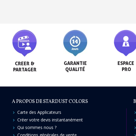
Livraison sous 24 
Retour produits 
Réduction de 5€ sur l
10€ de bon d'achat pou
Inscription à la newslet
GARANTIE

ESPACE

CREER &

QUALITÉ
 PRO
PARTAGER
A PROPOS DE STARDUST COLORS
B
Carte des Applicateurs
Créer votre devis instantanément
Qui sommes nous ?
Conditions générales de vente