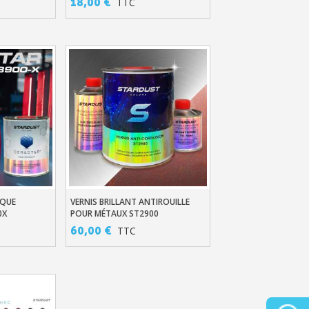
18,00 €
TTC
ter : 5€ de réduction
h en France Métropolitaine
IQUE
VERNIS BRILLANT ANTIROUILLE
er
Ajouter Au Panier
0X
POUR MÉTAUX ST2900
opolitaine pour 250€ d'achats
60,00 €
TTC
ais dès 30€ d'achats
en moins d'1 minute
obtenez des bons d'achat