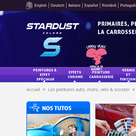
English
Deutsch
Italiano
Español
Română
Portuguê
PRIMAIRES, 
LA CARROSSER
PEINTURES À 
VERNIS 
EFFETS 
PEINTURE 
EFFET 
ET 
CHROME
CARROSSERIE
SPÉCIAUX
FINITION
Accueil
>
Les peintures auto, moto, vélo & scooter
>