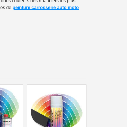
codes couleurs des nuanciers les plus
fres de
peinture carrosserie auto moto
ais dès 30€ d'achats
en moins d'1 minute
obtenez des bons d'achat
lité à chaque commande
h en France Métropolitaine
sous 14 jours
a première commande
r chaque parrainage
ter : 5€ de réduction
h en France Métropolitaine
opolitaine pour 250€ d'achats
ais dès 30€ d'achats