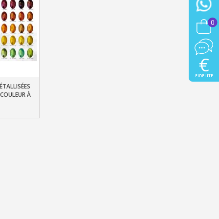
lité à chaque commande
0
h en France Métropolitaine
sous 14 jours
€
a première commande
FIDELITE
r chaque parrainage
ÉTALLISÉES
er
 COULEUR À
ter : 5€ de réduction
ATIC
h en France Métropolitaine
opolitaine pour 250€ d'achats
ais dès 30€ d'achats
en moins d'1 minute
obtenez des bons d'achat
lité à chaque commande