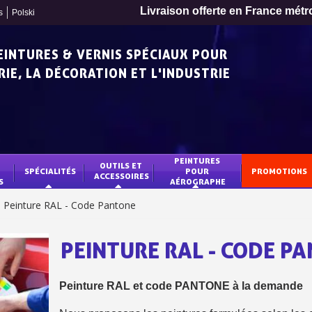
Livraison offerte en France métr
s
Polski
PEINTURES & VERNIS SPÉCIAUX POUR
IE, LA DÉCORATION ET L'INDUSTRIE
PEINTURES 
OUTILS ET 
SPÉCIALITÉS
POUR 
PROMOTIONS
ACCESSOIRES
S
AÉROGRAPHE
Peinture RAL - Code Pantone
PEINTURE RAL - CODE P
Inscription à la newslet
Peinture RAL et code PANTONE à la demande
Livraison sous 24 
Livraison offerte en France métr