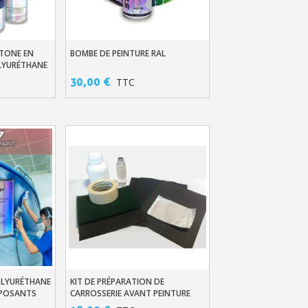
en moins d'1 minute
obtenez des bons d'achat
NTONE EN
BOMBE DE PEINTURE RAL
er
Ajouter Au Panier
lité à chaque commande
OLYURÉTHANE
30,00 €
TTC
h en France Métropolitaine
sous 14 jours
a première commande
r chaque parrainage
ter : 5€ de réduction
OLYURÉTHANE
KIT DE PRÉPARATION DE
er
Ajouter Au Panier
MPOSANTS
CARROSSERIE AVANT PEINTURE
E