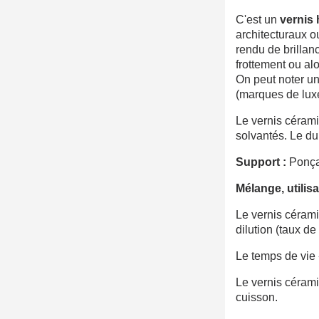
C'est un
vernis 
architecturaux o
rendu de brillan
frottement ou al
On peut noter u
(marques de luxe)
Le vernis cér
solvantés. Le du
Support :
Ponça
Mélange, utilis
Le vernis céram
dilution (taux de
Le temps de vie 
Le vernis céram
cuisson.