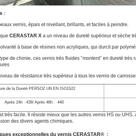
s :
eaux vernis, épais et nivellant, brillants, et faciles à peindre.
ique
CERASTAR X
a un niveau de dureté supérieur et sèche tr
solvanté à base de résines non acryliques, qui durcit par polymé
 type de chimie, ces vernis très fluides "montent" en dureté trè
dures
niveau de résistance très supérieur à tous les vernis de carross
ure de la Dureté PERSOZ UN EN ISO1522
Après 24h : 438/ Après 48h : 440
t très facile. Il résiste mieux que les autres vernis HS ou UHS,
ession des divers agents chimiques.
tiques exceptionnelles du vernis CERASTAR
®
: