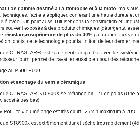
haut de gamme destiné à l'automobile et à la moto
, mais aus
u techniques. facile à appliquer, conférant une haute dureté et u
ce élevée. On peut aussi l'utiliser dans la construction et l'in
ors souvent exposés à des produits chimiques (détergents, esse
ne
résistance supérieure de plus de 40%
par rapport aux vern
 ont choisi cette technologie pour la finition de leur dernier mo
amique CERASTAR
®
est totalement compatible avec les systèm
rcisseur fourni permet de travailler aussi bien pour des retouche
ge au P500-P600
ation et séchage du vernis céramique
ique CERASTAR ST8900X se mélange en 1 :1 en poids (Une part 
 viscosité très bas)
« Pot Life » du mélange est très court : 25min maximum à 20°C.
ique ST8900x est extrêmement dur et sèche très rapidement (4