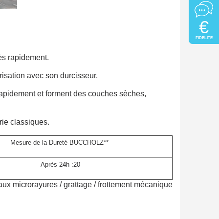
€
FIDELITE
ès rapidement.
risation avec son durcisseur.
s rapidement et forment des couches sèches,
erie classiques.
Mesure de la Dureté BUCCHOLZ**
Après 24h :20
 aux microrayures / grattage / frottement mécanique