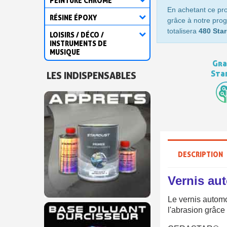
PEINTURE CHROME
En achetant ce pr
RÉSINE ÉPOXY
grâce à notre prog
totalisera
480 Star
LOISIRS / DÉCO /
INSTRUMENTS DE
MUSIQUE
Gra
Sta
LES INDISPENSABLES
DESCRIPTION
Vernis au
Le vernis autom
l'abrasion grâce