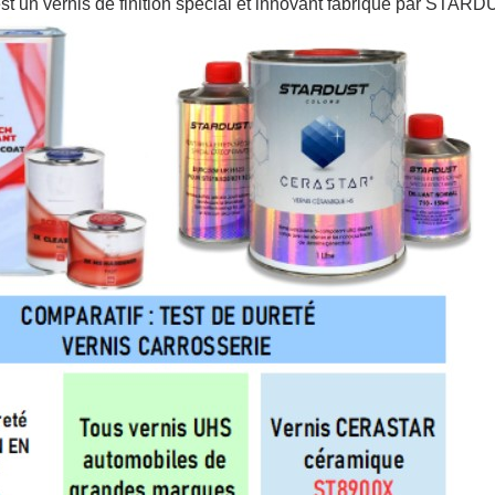
st un vernis de finition spécial et innovant fabriqué par ST
Inscription à la newslet
Livraison sous 24 
Livraison offerte en France métr
Paiement en 4x sans fr
Votre devis en ligne 
Partagez vos créations et 