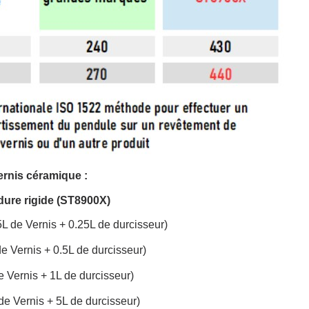
Gagnez des points de fidé
Livraison sous 24 
Retour produits 
Réduction de 5€ sur l
10€ de bon d'achat pou
Inscription à la newslet
Livraison sous 24 
ernis céramique :
Livraison offerte en France métr
dure rigide (ST8900X)
Paiement en 4x sans fr
25L de Vernis + 0.25L de durcisseur)
Votre devis en ligne 
 de Vernis + 0.5L de durcisseur)
Partagez vos créations et 
de Vernis + 1L de durcisseur)
Gagnez des points de fidé
 de Vernis + 5L de durcisseur)