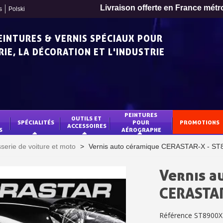
Livraison offerte en France métr
s
Polski
PEINTURES & VERNIS SPÉCIAUX POUR
IE, LA DÉCORATION ET L'INDUSTRIE
PEINTURES 
OUTILS ET 
SPÉCIALITÉS
POUR 
PROMOTIONS
ACCESSOIRES
S
AÉROGRAPHE
sserie de voiture et moto
>
Vernis auto céramique CERASTAR-X - ST
Vernis a
Inscription à la newslet
CERASTAR
Livraison sous 24 
Référence
ST8900X
Livraison offerte en France métr