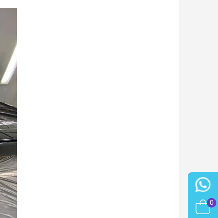
h en France Métropolitaine
sous 14 jours
a première commande
r chaque parrainage
ter : 5€ de réduction
0