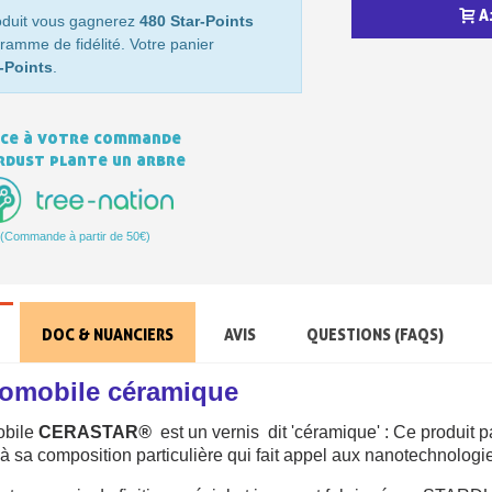
A
Votre devis en ligne 
oduit vous gagnerez
480 Star-Points
ramme de fidélité. Votre panier
Partagez vos créations et 
-Points
.
Gagnez des points de fidé
ce à votre commande
Livraison sous 24 
rdust plante un arbre
Retour produits 
Réduction de 5€ sur l
(Commande à partir de 50€)
10€ de bon d'achat pou
Inscription à la newslet
DOC & NUANCIERS
AVIS
QUESTIONS (FAQS)
tomobile céramique
obile
CERASTAR
®
est un vernis dit 'céramique' : Ce produit p
 à sa composition particulière qui fait appel aux nanotechnologi