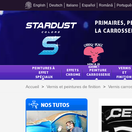
English
Deutsch
Italiano
Español
Română
Portuguê
PRIMAIRES, 
LA CARROSSER
PEINTURES À 
VERNIS 
EFFETS 
PEINTURE 
EFFET 
ET 
CHROME
CARROSSERIE
SPÉCIAUX
FINITION
Accueil
>
Vernis et peintures de finition
>
Vernis carro