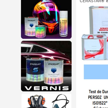
CERASTAR
®
e