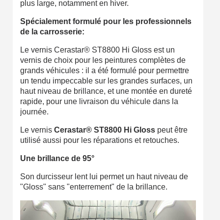
plus large, notamment en hiver.
Livraison sous 24 h en France Métropolitaine
Spécialement formulé pour les professionnels
Retour produits sous 14 jours
de la carrosserie:
Réduction de 5€ sur la première commande
Le vernis Cerastar® ST8800 Hi Gloss est un
10€ de bon d'achat pour chaque parrainage
vernis de choix pour les peintures complètes de
grands véhicules : il a été formulé pour permettre
Inscription à la newsletter : 5€ de réduction
un tendu impeccable sur les grandes surfaces, un
haut niveau de brillance, et une montée en dureté
rapide, pour une livraison du véhicule dans la
journée.
Le vernis
Cerastar® ST8800
Hi Gloss
peut être
utilisé aussi pour les réparations et retouches.
Une brillance de 95°
Son durcisseur lent lui permet un haut niveau de
"Gloss" sans "enterrement" de la brillance.