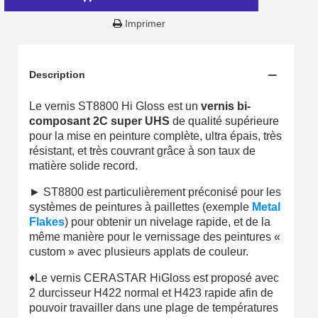
Gagnez des points de fidélité à chaque commande
Imprimer
Livraison sous 24 h en France Métropolitaine
Retour produits sous 14 jours
Description
Réduction de 5€ sur la première commande
Le vernis ST8800 Hi Gloss est un
vernis bi-
composant 2C super UHS
de qualité supérieure
10€ de bon d'achat pour chaque parrainage
pour la mise en peinture complète, ultra épais, très
Inscription à la newsletter : 5€ de réduction
résistant, et très couvrant grâce à son taux de
matière solide record.
Livraison sous 24 h en France Métropolitaine
► ST8800 est particulièrement préconisé pour les
Livraison offerte en France métropolitaine pour 250€ d'achats
systèmes de peintures à paillettes (exemple
Metal
Flakes
) pour obtenir un nivelage rapide, et de la
Paiement en 4x sans frais dès 30€ d'achats
même manière pour le vernissage des peintures «
Votre devis en ligne en moins d'1 minute
custom » avec plusieurs applats de couleur.
Partagez vos créations et obtenez des bons d'achat
♦Le vernis CERASTAR HiGloss est proposé avec
2 durcisseur H422 normal et H423 rapide afin de
Gagnez des points de fidélité à chaque commande
pouvoir travailler dans une plage de températures