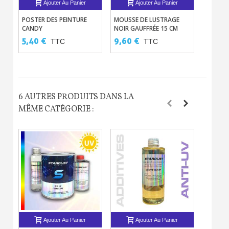
Ajouter Au Panier
Ajouter Au Panier
POSTER DES PEINTURE
MOUSSE DE LUSTRAGE
MOUSSE
CANDY
NOIR GAUFFRÉE 15 CM
BLANCH
5,40 €
9,60 €
8,40 
TTC
TTC
6 AUTRES PRODUITS DANS LA
MÊME CATÉGORIE :
Ajouter Au Panier
Ajouter Au Panier