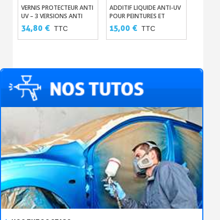
VERNIS PROTECTEUR ANTI
ADDITIF LIQUIDE ANTI-UV
VERNIS
UV – 3 VERSIONS ANTI
POUR PEINTURES ET
PEARL E
RAYONNEMENTS
VERNIS
34,80 €
15,00 €
48,00
TTC
TTC
SOLAIRES