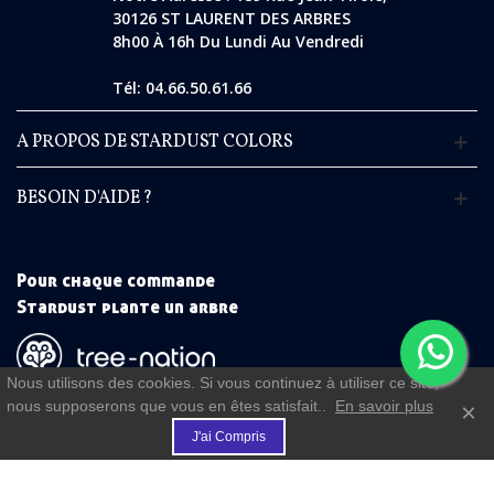
30126 ST LAURENT DES ARBRES
8h00 À 16h Du Lundi Au Vendredi
Tél: 04.66.50.61.66
A PROPOS DE STARDUST COLORS
BESOIN D'AIDE ?
Pour chaque commande
Stardust plante un arbre
Nous utilisons des cookies. Si vous continuez à utiliser ce site,
(commande à partir de 50 €)
nous supposerons que vous en êtes satisfait..
En savoir plus
×
€
J'ai Compris
FIDELITE