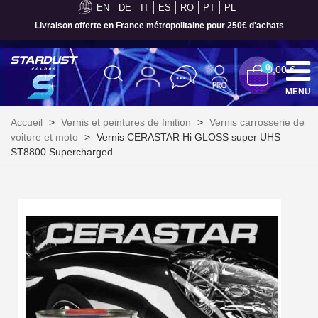
EN
DE
IT
ES
RO
PT
PL
Paiement en 4x sans frais dès 30€ d'achats
0
0,00 €
MENU
Accueil
>
Vernis et peintures de finition
>
Vernis carrosserie de
voiture et moto
>
Vernis CERASTAR Hi GLOSS super UHS
ST8800 Supercharged
Inscription à la newsletter : 5€ de réduction
Livraison sous 24 h en France Métropolitaine