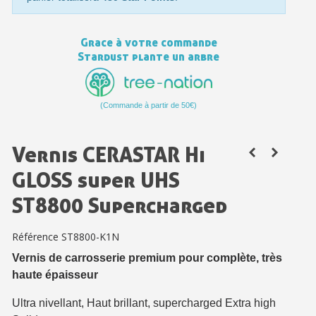
Votre devis en ligne en moins d'1 minute
Grace à votre commande
Partagez vos créations et obtenez des bons d'achat
Stardust plante un arbre
Gagnez des points de fidélité à chaque commande
Livraison sous 24 h en France Métropolitaine
(Commande à partir de 50€)
Retour produits sous 14 jours
Réduction de 5€ sur la première commande
Vernis CERASTAR Hi
10€ de bon d'achat pour chaque parrainage
GLOSS super UHS
Inscription à la newsletter : 5€ de réduction
ST8800 Supercharged
Référence
ST8800-K1N
Vernis de carrosserie premium pour complète, très
haute épaisseur
Ultra nivellant, Haut brillant, supercharged Extra high