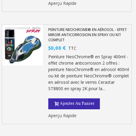
Partagez vos créations et obtenez des bons d'achat
Aperçu Rapide
Gagnez des points de fidélité à chaque commande
Livraison sous 24 h en France Métropolitaine
PEINTURE NEOCHROME® EN AÉROSOL - EFFET
Retour produits sous 14 jours
MIROIR ANTICORROSION EN SPRAY OU KIT
COMPLET
Réduction de 5€ sur la première commande
50,00 €
TTC
10€ de bon d'achat pour chaque parrainage
Peinture NeoChrome® en Spray 400ml -
effet chrome anticorrosion 2 offres :
Inscription à la newsletter : 5€ de réduction
peinture NeoChrome® en aérosol 400ml
ou kit de peinture NeoChrome® complet
Livraison sous 24 h en France Métropolitaine
en aérosol avec le vernis Cerastar
ST8800 en spray 2K pour la...
Livraison offerte en France métropolitaine pour 250€ d'achats
Paiement en 4x sans frais dès 30€ d'achats
Ajouter Au Panier
Votre devis en ligne en moins d'1 minute
Aperçu Rapide
Partagez vos créations et obtenez des bons d'achat
Gagnez des points de fidélité à chaque commande