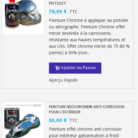
PISTOLET
79,99 €
TTC
Votre devis en ligne en moins d'1 minute
Peinture Chrome à appliquer au pistolet
Partagez vos créations et obtenez des bons d'achat
ou aérographe. Peinture Chrome effet
miroir destinée à la carrosserie,
Gagnez des points de fidélité à chaque commande
résistante aux hautes températures et
Livraison sous 24 h en France Métropolitaine
aux UVs. Effet chrome miroir de 75-80 %
(vernis) à 90% (non...
Retour produits sous 14 jours
Réduction de 5€ sur la première commande
Ajouter Au Panier
10€ de bon d'achat pour chaque parrainage
Aperçu Rapide
Inscription à la newsletter : 5€ de réduction
PEINTURE NEOCHROME® ANTI CORROSION
POUR L'EXTÉRIEUR
50,00 €
TTC
Peinture effet chrome anti corrosion
pour extérieur galvanisation à froid