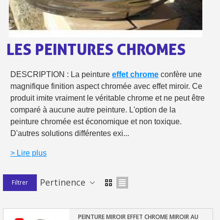
Livraison offerte en France métropolitaine pour 250€ d'achats
Paiement en 4x sans frais dès 30€ d'achats
LES PEINTURES CHROMES
Votre devis en ligne en moins d'1 minute
Partagez vos créations et obtenez des bons d'achat
DESCRIPTION : La peinture
effet chrome
confère une
Gagnez des points de fidélité à chaque commande
magnifique finition aspect chromée avec effet miroir. Ce
Livraison sous 24 h en France Métropolitaine
produit imite vraiment le véritable chrome et ne peut être
comparé à aucune autre peinture. L'option de la
Retour produits sous 14 jours
peinture chromée est économique et non toxique.
Réduction de 5€ sur la première commande
D'autres solutions différentes exi...
10€ de bon d'achat pour chaque parrainage
> Lire plus
Inscription à la newsletter : 5€ de réduction
Pertinence
Filtrer
Livraison sous 24 h en France Métropolitaine
Livraison offerte en France métropolitaine pour 250€ d'achats
PEINTURE MIROIR EFFET CHROME MIROIR AU
Paiement en 4x sans frais dès 30€ d'achats