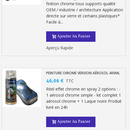
finition chrome tous supports qualité
OEM / industrie / architecture Application
directe sur verre et certains plastiques*
Facile à...
Ajouter Au Panier
Aperçu Rapide
PEINTURE CHROME VERSION AÉROSOL 400ML
Inscription à la newsletter : 5€ de réduction
46,06 €
TTC
Réel effet chrome en spray 2 options : -
Livraison sous 24 h en France Métropolitaine
1 aérosol chrome simple - kit complet 1
Livraison offerte en France métropolitaine pour 250€ d'achats
aérosol chrome + 1 Laque noire Produit
livré en 24h
Paiement en 4x sans frais dès 30€ d'achats
Votre devis en ligne en moins d'1 minute
Ajouter Au Panier