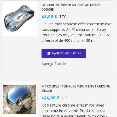
GO CHROME MIROIR AU PINCEAU MONO
Livraison sous 24 h en France Métropolitaine
COUCHE
Retour produits sous 14 jours
48,00 €
TTC
Liquide monocouche effet chrome miroir
Réduction de 5€ sur la première commande
tous supports Au Pinceau ou en Spray
Pots de 125 ml , 250 ml , 500 ml , 1L , 5
10€ de bon d'achat pour chaque parrainage
L Aérosol de 400 ml Liner 30 ml
Inscription à la newsletter : 5€ de réduction
Ajouter Au Panier
Aperçu Rapide
KIT COMPLET PEINTURE MIROIR EFFET CHROME
MIROIR
144,00 €
TTC
Kit Peinture chrome effet miroir avec
sous-couche et vernis Produits inclus:
Base noire à vernir / Peinture chrome /