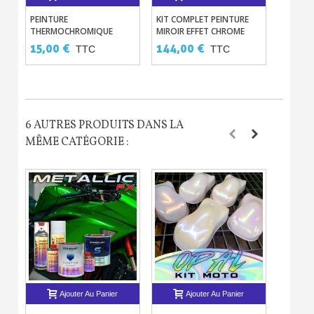
PEINTURE
KIT COMPLET PEINTURE
PEINTU
THERMOCHROMIQUE
MIROIR EFFET CHROME
MOTO E
60ML - 250ML - 1L - 5L
MIROIR
- 500ML
15,00 €
144,00 €
42,00
TTC
TTC
6 AUTRES PRODUITS DANS LA
MÊME CATÉGORIE :
Ajouter Au Panier
Ajouter Au Panier