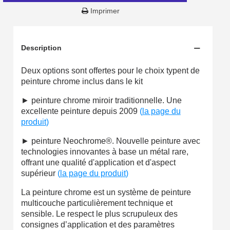
Réduction de 5€ sur la première commande
Imprimer
10€ de bon d'achat pour chaque parrainage
Inscription à la newsletter : 5€ de réduction
Description
Livraison sous 24 h en France Métropolitaine
Deux options sont offertes pour le choix typent de
Livraison offerte en France métropolitaine pour 250€ d'achats
peinture chrome inclus dans le kit
Paiement en 4x sans frais dès 30€ d'achats
► peinture chrome miroir traditionnelle. Une
excellente peinture depuis 2009
(
la page du
Votre devis en ligne en moins d'1 minute
produit
)
Partagez vos créations et obtenez des bons d'achat
► peinture Neochrome®. Nouvelle peinture avec
technologies innovantes à base un métal rare,
Gagnez des points de fidélité à chaque commande
offrant une qualité d'application et d'aspect
Livraison sous 24 h en France Métropolitaine
supérieur
(
la page du produit
)
Retour produits sous 14 jours
La peinture chrome est un système de peinture
multicouche particulièrement technique et
Réduction de 5€ sur la première commande
sensible. Le respect le plus scrupuleux des
consignes d’application et des paramètres
10€ de bon d'achat pour chaque parrainage