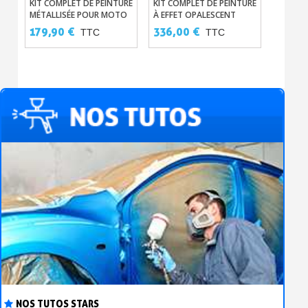
KIT COMPLET DE PEINTURE
KIT COMPLET DE PEINTURE
PEINTU
MÉTALLISÉE POUR MOTO
À EFFET OPALESCENT
CANDY
POUR MOTO
179,90 €
336,00 €
240,0
TTC
TTC
NOS TUTOS STARS