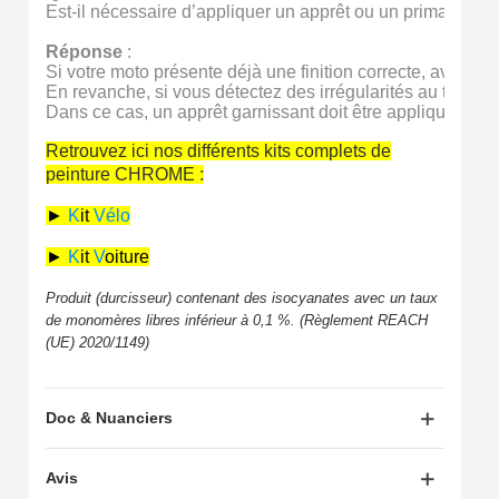
Est-il nécessaire d’appliquer un apprêt ou un primaire ava
Réponse
 :

Si votre moto présente déjà une finition correcte, avec peint
En revanche, si vous détectez des irrégularités au toucher
Dans ce cas, un apprêt garnissant doit être appliqué pour é
Retrouvez ici nos différents kits complets de
peinture CHROME :
►
K
it
Vé
lo
►
K
it
V
oiture
Produit (durcisseur) contenant des isocyanates avec un taux
de monomères libres inférieur à 0,1 %. (Règlement REACH
(UE) 2020/1149)
Doc & Nuanciers
Avis