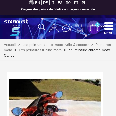
EN
DE
IT
ES
RO
PT
PL
Gagnez des points de fidélité à chaque commande
0
0,00 €
MENU
Accueil
>
Les peintures auto, moto, vélo & scooter
>
Peintures
moto
>
Les peintures tuning moto
>
Kit Peinture chrome moto
Candy
Inscription à la newsletter : 5€ de réduction
Livraison sous 24 h en France Métropolitaine
Livraison offerte en France métropolitaine pour 250€ d'achats
Paiement en 4x sans frais dès 30€ d'achats
Votre devis en ligne en moins d'1 minute
Partagez vos créations et obtenez des bons d'achat