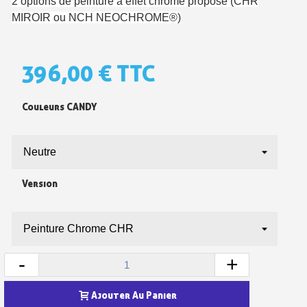
2 options de peinture à effet chrome proposé (CHR
MIROIR ou NCH NEOCHROME®)
396,00 €
TTC
Inscription à la newsletter : 5€ de réduction
Couleurs CANDY
Livraison sous 24 h en France Métropolitaine
Livraison offerte en France métropolitaine pour 250€ d'achats
Paiement en 4x sans frais dès 30€ d'achats
Version
Votre devis en ligne en moins d'1 minute
Partagez vos créations et obtenez des bons d'achat
Gagnez des points de fidélité à chaque commande
-
+
Livraison sous 24 h en France Métropolitaine
Retour produits sous 14 jours
Ajouter Au Panier