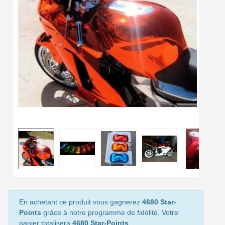
Gagnez des points de fidélité à chaque commande
Livraison sous 24 h en France Métropolitaine
Retour produits sous 14 jours
Réduction de 5€ sur la première commande
10€ de bon d'achat pour chaque parrainage
Inscription à la newsletter : 5€ de réduction
Livraison sous 24 h en France Métropolitaine
Livraison offerte en France métropolitaine pour 250€ d'achats
Paiement en 4x sans frais dès 30€ d'achats
Votre devis en ligne en moins d'1 minute
Partagez vos créations et obtenez des bons d'achat
En achetant ce produit vous gagnerez
4680 Star-
Gagnez des points de fidélité à chaque commande
Points
grâce à notre programme de fidélité. Votre
panier totalisera
4680 Star-Points
.