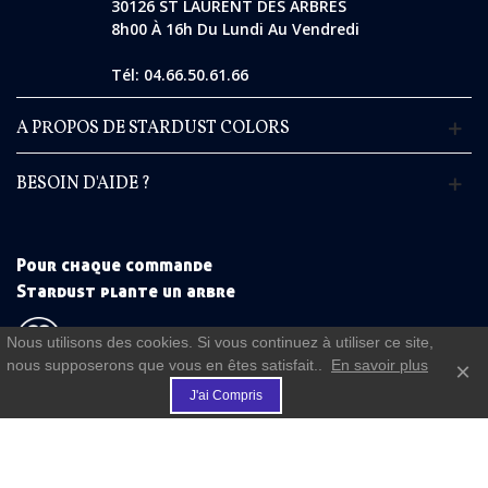
30126 ST LAURENT DES ARBRES
8h00 À 16h Du Lundi Au Vendredi
Tél: 04.66.50.61.66
A PROPOS DE STARDUST COLORS
BESOIN D'AIDE ?
Pour chaque commande
Stardust plante un arbre
Nous utilisons des cookies. Si vous continuez à utiliser ce site,
nous supposerons que vous en êtes satisfait..
En savoir plus
×
€
(commande à partir de 50 €)
J'ai Compris
FIDELITE