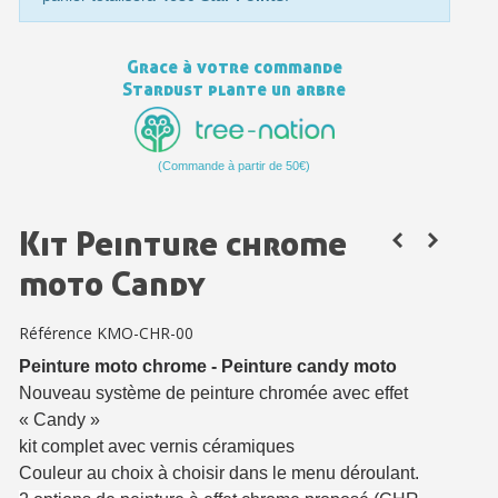
Livraison sous 24 h en France Métropolitaine
Retour produits sous 14 jours
Grace à votre commande
Réduction de 5€ sur la première commande
Stardust plante un arbre
10€ de bon d'achat pour chaque parrainage
Inscription à la newsletter : 5€ de réduction
(Commande à partir de 50€)
Kit Peinture chrome
moto Candy
Référence
KMO-CHR-00
Peinture moto chrome -
Peinture candy moto
Nouveau système de peinture chromée avec effet
« Candy »
kit complet avec vernis céramiques
Couleur au choix à choisir dans le menu déroulant.