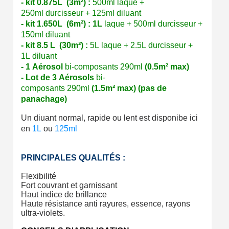
- kit 0.875L (3m²) :
500ml
laque +
250ml durcisseur + 125ml
diluant
- kit 1.650L (6m²) :
1L
laque
+ 500ml
durcisseur
+
150ml
diluant
- kit 8.5 L (30m²) :
5L
laque + 2.5L durcisseur +
1L
diluant
- 1 Aérosol
bi-
composants
290ml
(0.5m² max)
- Lot de 3 Aérosols
bi-
composants 290ml
(1.5m² max)
(pas de
panachage)
Un diuant normal, rapide ou lent est disponibe ici
en
1L
ou
125ml
PRINCIPALES QUALITÉS :
Flexibilité
Fort couvrant et garnissant
Haut indice de brillance
Haute résistance anti rayures, essence, rayons
ultra-violets.