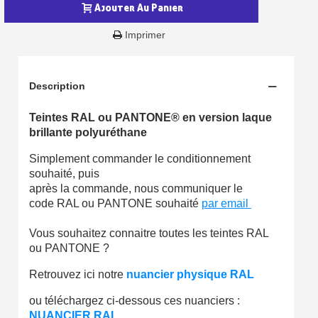
Ajouter Au Panier
Gagnez des points de fidélité à chaque commande
Imprimer
Livraison sous 24 h en France Métropolitaine
Retour produits sous 14 jours
Description
Réduction de 5€ sur la première commande
Teintes RAL ou PANTONE® en version laque
10€ de bon d'achat pour chaque parrainage
brillante polyuréthane
Inscription à la newsletter : 5€ de réduction
Simplement commander le conditionnement
Livraison sous 24 h en France Métropolitaine
souhaité, puis
après la commande, nous communiquer le
Livraison offerte en France métropolitaine pour 250€ d'achats
code RAL ou PANTONE souhaité
par email
Paiement en 4x sans frais dès 30€ d'achats
Vous souhaitez connaitre toutes les teintes RAL
ou PANTONE ?
Votre devis en ligne en moins d'1 minute
Retrouvez ici notre
nuancier physique RAL
Partagez vos créations et obtenez des bons d'achat
Gagnez des points de fidélité à chaque commande
ou téléchargez ci-dessous ces nuanciers :
NUANCIER RAL