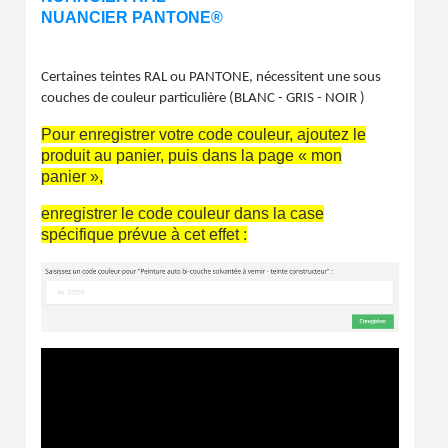
Livraison sous 24 h en France Métropolitaine
NUANCIER PANTONE®
Retour produits sous 14 jours
Certaines teintes RAL ou PANTONE, nécessitent une sous
Réduction de 5€ sur la première commande
couches de couleur particulière (BLANC - GRIS - NOIR )
10€ de bon d'achat pour chaque parrainage
Pour enregistrer votre code couleur, ajoutez le
Inscription à la newsletter : 5€ de réduction
produit au panier, puis dans la page « mon
panier »,
enregistrer le code couleur dans la case
spécifique prévue à cet effet :