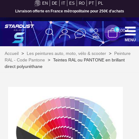
EN
DE
IT
ES
RO
PT
PL
Paiement en 4x sans frais dès 30€ d'achats
0
0,00 €
MENU
Accueil
>
Les peintures auto, moto, vélo & scooter
>
Peinture
RAL - Code Pantone
>
Teintes RAL ou PANTONE en brillant
direct polyuréthane
Inscription à la newsletter : 5€ de réduction
Livraison sous 24 h en France Métropolitaine