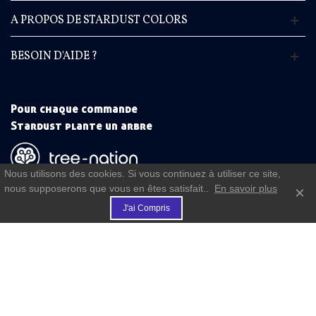
A PROPOS DE STARDUST COLORS
BESOIN D'AIDE ?
Pour chaque commande
Stardust plante un arbre
Nous utilisons des cookies. Si vous continuez à utiliser ce site,
(commande à partir de 50 €)
nous supposerons que vous en êtes satisfait..
En savoir plus
×
€
J'ai Compris
FIDELITE