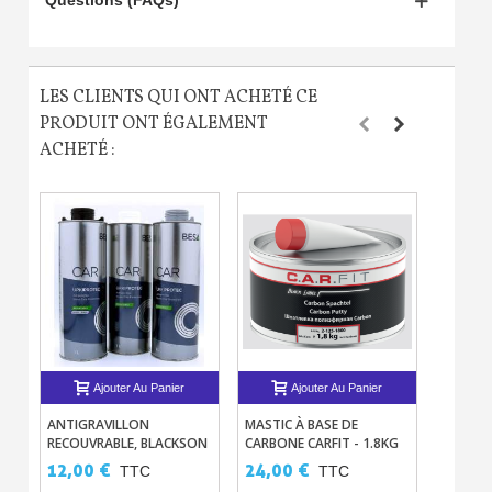
Questions (FAQs)
LES CLIENTS QUI ONT ACHETÉ CE
PRODUIT ONT ÉGALEMENT
ACHETÉ :
Ajouter Au Panier
Ajouter Au Panier
ANTIGRAVILLON
MASTIC À BASE DE
PEINTU
RECOUVRABLE, BLACKSON
CARBONE CARFIT - 1.8KG
AÉROGR
URKI-PROTEC
COULEU
12,00 €
24,00 €
14,90
TTC
TTC