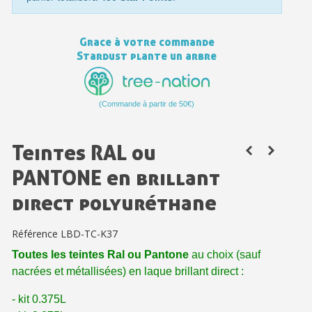
Votre devis en ligne en moins d'1 minute
Grace à votre commande
Partagez vos créations et obtenez des bons d'achat
Stardust plante un arbre
Gagnez des points de fidélité à chaque commande
Livraison sous 24 h en France Métropolitaine
(Commande à partir de 50€)
Retour produits sous 14 jours
Réduction de 5€ sur la première commande
Teintes RAL ou
10€ de bon d'achat pour chaque parrainage
PANTONE en brillant
Inscription à la newsletter : 5€ de réduction
direct polyuréthane
Référence
LBD-TC-K37
Toutes les teintes Ral ou Pantone
au
choix (sauf
nacrées et métallisées) en laque brillant direct
:
- kit 0.375L