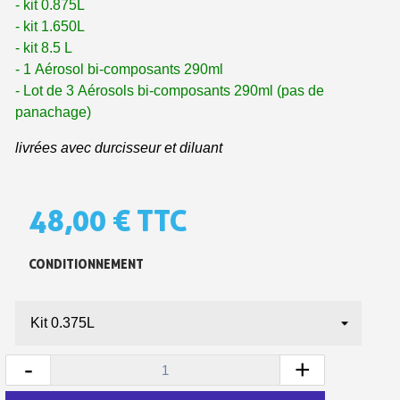
- kit 0.875L
- kit 1.650L
- kit 8.5 L
- 1 Aérosol bi-composants 290ml
- Lot de 3 Aérosols bi-composants 290ml (pas de
panachage)
livrées avec durcisseur et diluant
48,00 €
TTC
Inscription à la newsletter : 5€ de réduction
Livraison sous 24 h en France Métropolitaine
CONDITIONNEMENT
Livraison offerte en France métropolitaine pour 250€ d'achats
Paiement en 4x sans frais dès 30€ d'achats
Votre devis en ligne en moins d'1 minute
-
+
Partagez vos créations et obtenez des bons d'achat