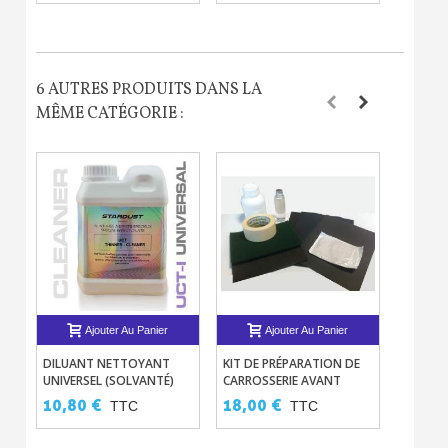
6 AUTRES PRODUITS DANS LA
MÊME CATÉGORIE :
Ajouter Au Panier
Ajouter Au Panier
DILUANT NETTOYANT
KIT DE PRÉPARATION DE
BLENDE
UNIVERSEL (SOLVANTÉ)
CARROSSERIE AVANT
DE RET
PEINTURE
10,80 €
18,00 €
12,90
TTC
TTC