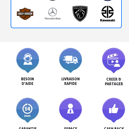
BESOIN

LIVRAISON

CREER &

D'AIDE
RAPIDE
PARTAGER
GARANTIE

ESPACE

CASH BACK
