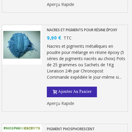
Partagez vos créations et obtenez des bons d'achat
Aperçu Rapide
Gagnez des points de fidélité à chaque commande
Livraison sous 24 h en France Métropolitaine
NACRES ET PIGMENTS POUR RÉSINE ÉPOXY
Retour produits sous 14 jours
9,90 €
TTC
Réduction de 5€ sur la première commande
Nacres et pigments métalliques en
poudre pour mélange en résine époxy (5
10€ de bon d'achat pour chaque parrainage
séries de pigments nacrés au choix) Pots
de 25 grammes ou Sachets de 1Kg
Inscription à la newsletter : 5€ de réduction
Livraison 24h par Chronopost
Commande expédiée le jour-même si...
Livraison sous 24 h en France Métropolitaine
Livraison offerte en France métropolitaine pour 250€ d'achats
Ajouter Au Panier
Paiement en 4x sans frais dès 30€ d'achats
Aperçu Rapide
Votre devis en ligne en moins d'1 minute
Partagez vos créations et obtenez des bons d'achat
PIGMENT PHOSPHORESCENT
Gagnez des points de fidélité à chaque commande