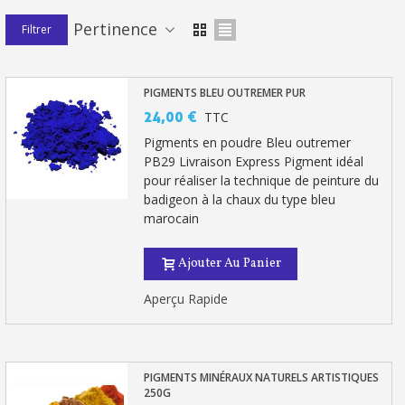
Paiement en 4x sans frais dès 30€ d'achats
Pertinence
Filtrer
Votre devis en ligne en moins d'1 minute
Partagez vos créations et obtenez des bons d'achat
PIGMENTS BLEU OUTREMER PUR
Gagnez des points de fidélité à chaque commande
24,00 €
TTC
Livraison sous 24 h en France Métropolitaine
Pigments en poudre Bleu outremer
PB29 Livraison Express Pigment idéal
Retour produits sous 14 jours
pour réaliser la technique de peinture du
badigeon à la chaux du type bleu
Réduction de 5€ sur la première commande
marocain
10€ de bon d'achat pour chaque parrainage
Ajouter Au Panier
Inscription à la newsletter : 5€ de réduction
Aperçu Rapide
PIGMENTS MINÉRAUX NATURELS ARTISTIQUES
250G