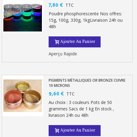
7,80 €
TTC
Livraison sous 24 h en France Métropolitaine
Poudre phosphorescente Nos offres:
15g, 100g, 330g, 1kgLivraison 24h ou
Retour produits sous 14 jours
48h
Réduction de 5€ sur la première commande
Ajouter Au Panier
10€ de bon d'achat pour chaque parrainage
Inscription à la newsletter : 5€ de réduction
Aperçu Rapide
PIGMENTS MÉTALLIQUES OR BRONZE CUIVRE
10 MICRONS
9,60 €
TTC
Au choix : 3 couleurs Pots de 50
grammes Sacs de 1 kg En stock ,
livraison 24h ou 48h
Ajouter Au Panier