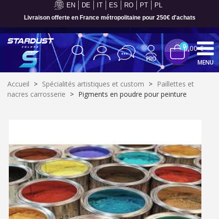
EN
DE
IT
ES
RO
PT
PL
Livraison offerte en France métropolitaine pour 250€ d'achats
0
0,00 €
MENU
Accueil
>
Spécialités artistiques et custom
>
Paillettes et
nacres carrosserie
>
Pigments en poudre pour peinture
Inscription à la newsletter : 5€ de réduction
Livraison sous 24 h en France Métropolitaine