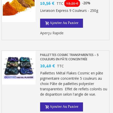
-20%
10,56 €
TTC
13,20 €
Livraison Express 9 Couleurs - 250g
Ajouter Au Panier
Aperçu Rapide
PAILLETTES COSMIC TRANSPARENTES – 5
COULEURS EN PÂTE CONCENTRÉE
20,40 €
TTC
Inscription à la newsletter : 5€ de réduction
Paillettes Métal Flakes Cosmic en pâte
pigmentaire concentrée 5 couleurs au
Livraison sous 24 h en France Métropolitaine
choix Pâte de paillettes polyester
Livraison offerte en France métropolitaine pour 250€ d'achats
transparentes Effet de reflets colorés ou
de disparition selon l'angle de vue.
Paiement en 4x sans frais dès 30€ d'achats
Votre devis en ligne en moins d'1 minute
Ajouter Au Panier