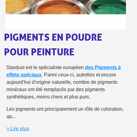
Livraison offerte en France métropolitaine pour 250€ d'achats
Paiement en 4x sans frais dès 30€ d'achats
Votre devis en ligne en moins d'1 minute
PIGMENTS EN POUDRE
Partagez vos créations et obtenez des bons d'achat
POUR PEINTURE
Gagnez des points de fidélité à chaque commande
Livraison sous 24 h en France Métropolitaine
Stardust est le spécialiste européen
des Pigments à
Retour produits sous 14 jours
effets spéciaux
. Parmi ceux-ci, autrefois et encore
aujourd'hui d'origine naturelle, nombre de pigments
Réduction de 5€ sur la première commande
minéraux ont été remplacés par des pigments
10€ de bon d'achat pour chaque parrainage
synthétiques, moins chers et plus purs.
Inscription à la newsletter : 5€ de réduction
Les pigments ont principalement un rôle de coloration,
ap...
Livraison sous 24 h en France Métropolitaine
Livraison offerte en France métropolitaine pour 250€ d'achats
> Lire plus