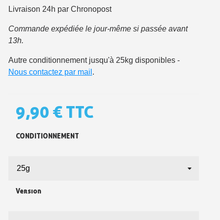
Livraison 24h par Chronopost
Commande expédiée le jour-même si passée avant
13h.
Autre conditionnement jusqu'à 25kg disponibles -
Nous contactez par mail
.
9,90 €
TTC
Inscription à la newsletter : 5€ de réduction
CONDITIONNEMENT
Livraison sous 24 h en France Métropolitaine
Livraison offerte en France métropolitaine pour 250€ d'achats
Paiement en 4x sans frais dès 30€ d'achats
Votre devis en ligne en moins d'1 minute
Version
Partagez vos créations et obtenez des bons d'achat