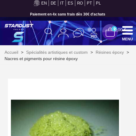
EN
DE
IT
ES
RO
PT
PL
Paiement en 4x sans frais dès 30€ d'achats
0
0,00 €
MENU
Accueil
>
Spécialités artistiques et custom
>
Résines époxy
>
Nacres et pigments pour résine époxy
Inscription à la newsletter : 5€ de réduction
Livraison sous 24 h en France Métropolitaine
Livraison offerte en France métropolitaine pour 250€ d'achats