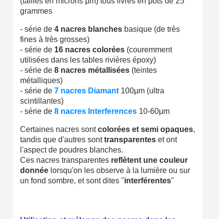
(tailles en microns µm) tous livrés en pots de 25
grammes
- série de
4 nacres blanches
basique (de très
fines à très grosses)
- série de
16 nacres colorées
(couremment
utilisées dans les tables rivières époxy)
- série de
8 nacres métallisées
(teintes
métalliques)
- série de
7 nacres Diamant
100µm (ultra
scintillantes)
- série de
8 nacres Interferences
10-60µm
Certaines nacres sont
colorées et semi opaques
,
tandis que d'autres sont
transparentes
et ont
l'aspect de poudres blanches.
Ces nacres transparentes
reflètent une couleur
donnée
lorsqu'on les observe à la lumière ou sur
un fond sombre, et sont dites "
interférentes
"