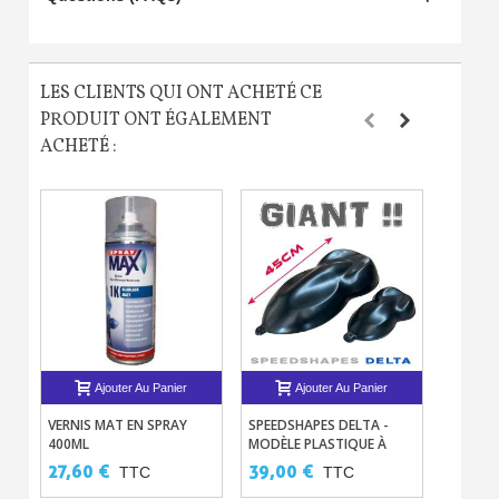
LES CLIENTS QUI ONT ACHETÉ CE
PRODUIT ONT ÉGALEMENT
ACHETÉ :
Ajouter Au Panier
Ajouter Au Panier
VERNIS MAT EN SPRAY
SPEEDSHAPES DELTA -
SÉRIE A
400ML
MODÈLE PLASTIQUE À
47 PEI
PEINDRE NOIR OU BLANC
ACRYLI
27,60 €
39,00 €
6,30 
TTC
TTC
AÉROG