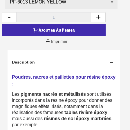
Gagnez des points de fidélité à chaque commande
Livraison sous 24 h en France Métropolitaine
-
+
Retour produits sous 14 jours
Ajouter Au Panier
Réduction de 5€ sur la première commande
Imprimer
10€ de bon d'achat pour chaque parrainage
Inscription à la newsletter : 5€ de réduction
Description
Livraison sous 24 h en France Métropolitaine
Livraison offerte en France métropolitaine pour 250€ d'achats
Poudres, nacres et paillettes pour résine époxy
:
Paiement en 4x sans frais dès 30€ d'achats
Les
pigments nacrés et métallisés
sont utilisés
Votre devis en ligne en moins d'1 minute
incorporés dans la résine époxy pour donner des
magnifiques effets irisés, notamment dans la
Partagez vos créations et obtenez des bons d'achat
réalisation des fameuses
tables rivière époxy
,
Gagnez des points de fidélité à chaque commande
mais aussi des
résines de sol époxy marbrées
,
par exemple.
Livraison sous 24 h en France Métropolitaine