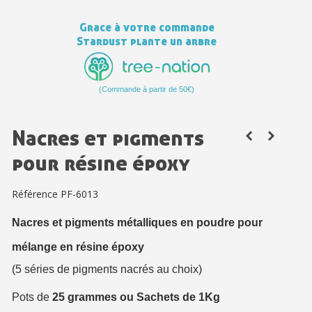
Votre devis en ligne en moins d'1 minute
Grace à votre commande
Partagez vos créations et obtenez des bons d'achat
Stardust plante un arbre
Gagnez des points de fidélité à chaque commande
Livraison sous 24 h en France Métropolitaine
(Commande à partir de 50€)
Retour produits sous 14 jours
Réduction de 5€ sur la première commande
Nacres et pigments
10€ de bon d'achat pour chaque parrainage
pour résine époxy
Inscription à la newsletter : 5€ de réduction
Référence
PF-6013
Nacres et pigments métalliques en poudre pour
mélange en résine époxy
(5 séries de pigments nacrés au choix)
Pots de
25 grammes ou Sachets de 1Kg