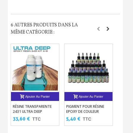
6 AUTRES PRODUITS DANS LA
MÊME CATÉGORIE :
Ajouter Au Panier
Ajouter Au Panier
RÉSINE TRANSPARENTE
PIGMENT POUR RÉSINE
KIT D'
2431 ULTRA DEEP
EPOXY DE COULEUR
APPLICA
STARDUST 1,8KG POUR
CANDY INKS
EPOXY
33,60 €
5,40 €
19,90
TTC
TTC
COULÉE ÉPAISSE