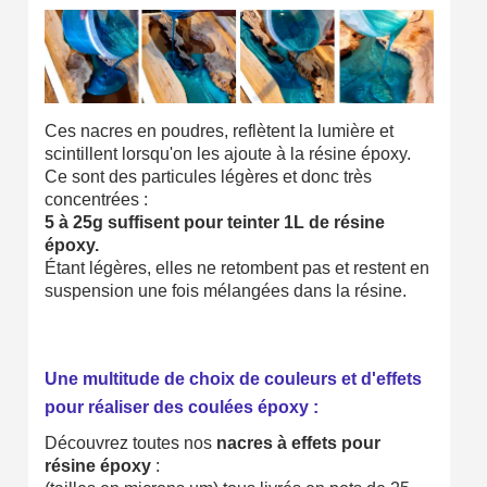
Retour produits sous 14 jours
Réduction de 5€ sur la première commande
10€ de bon d'achat pour chaque parrainage
Ces nacres en poudres, reflètent la lumière et
Inscription à la newsletter : 5€ de réduction
scintillent lorsqu'on les ajoute à la résine époxy.
Ce sont des particules légères et donc très
concentrées :
5 à 25g suffisent pour teinter 1L de résine
époxy.
Étant légères, elles ne retombent pas et restent en
suspension une fois mélangées dans la résine.
Une multitude de choix de couleurs et d'effets
pour réaliser des coulées époxy :
Découvrez toutes nos
nacres à effets pour
résine époxy
: