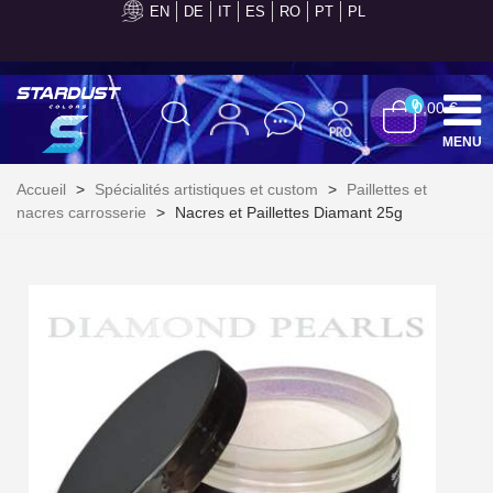
EN
DE
IT
ES
RO
PT
PL
Paiement en 4x sans frais dès 30€ d'achats
0
0,00 €
MENU
Accueil
>
Spécialités artistiques et custom
>
Paillettes et
nacres carrosserie
>
Nacres et Paillettes Diamant 25g
Inscription à la newsletter : 5€ de réduction
Livraison sous 24 h en France Métropolitaine
Livraison offerte en France métropolitaine pour 250€ d'achats