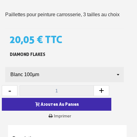
Paillettes pour peinture carrosserie, 3 tailles au choix
20,05 €
TTC
DIAMOND FLAKES
Inscription à la newsletter : 5€ de réduction
Livraison sous 24 h en France Métropolitaine
-
+
Livraison offerte en France métropolitaine pour 250€ d'achats
Ajouter Au Panier
Paiement en 4x sans frais dès 30€ d'achats
Imprimer
Votre devis en ligne en moins d'1 minute
Partagez vos créations et obtenez des bons d'achat