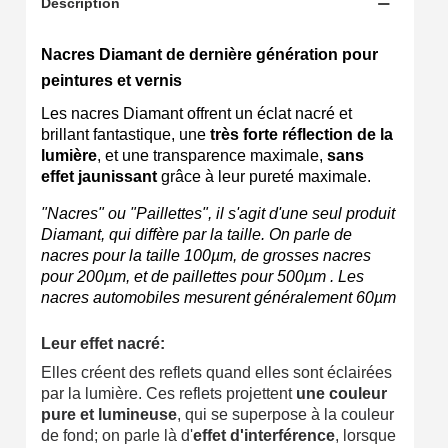
Description
Gagnez des points de fidélité à chaque commande
Livraison sous 24 h en France Métropolitaine
Nacres Diamant
de dernière génération pour
peintures et vernis
Retour produits sous 14 jours
Les nacres Diamant offrent un éclat nacré et
Réduction de 5€ sur la première commande
brillant fantastique, une
très forte réflection de la
lumière
, et une transparence maximale,
sans
10€ de bon d'achat pour chaque parrainage
effet jaunissant
grâce à leur pureté maximale.
Inscription à la newsletter : 5€ de réduction
"Nacres" ou "Paillettes", il s'agit d'une seul produit
Livraison sous 24 h en France Métropolitaine
Diamant, qui diffère par la taille. On parle de
nacres pour la taille 100µm, de grosses nacres
Livraison offerte en France métropolitaine pour 250€ d'achats
pour 200µm, et de paillettes pour 500µm . Les
nacres automobiles mesurent généralement 60µm
Paiement en 4x sans frais dès 30€ d'achats
Votre devis en ligne en moins d'1 minute
Leur effet nacré:
Elles créent des reflets quand elles sont éclairées
Partagez vos créations et obtenez des bons d'achat
par la lumière. Ces reflets projettent
une couleur
Gagnez des points de fidélité à chaque commande
pure et lumineuse
, qui se superpose à la couleur
de fond; on parle là d'
effet d'interférence
, lorsque
Livraison sous 24 h en France Métropolitaine