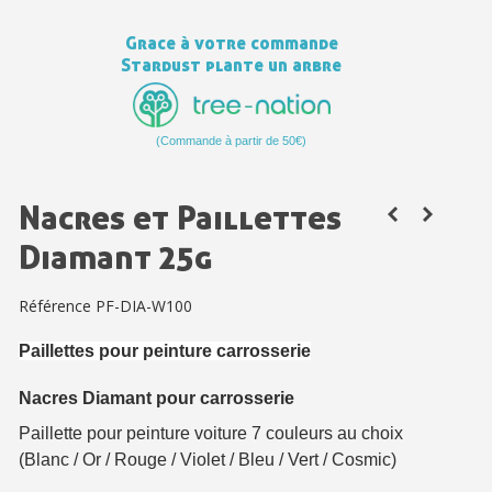
Votre devis en ligne en moins d'1 minute
Grace à votre commande
Partagez vos créations et obtenez des bons d'achat
Stardust plante un arbre
Gagnez des points de fidélité à chaque commande
Livraison sous 24 h en France Métropolitaine
(Commande à partir de 50€)
Retour produits sous 14 jours
Nacres et Paillettes
Réduction de 5€ sur la première commande
Diamant 25g
10€ de bon d'achat pour chaque parrainage
Inscription à la newsletter : 5€ de réduction
Référence
PF-DIA-W100
Paillettes pour peinture carrosserie
Nacres Diamant pour carrosserie
Paillette pour peinture voiture 7 couleurs au choix
(Blanc / Or / Rouge / Violet / Bleu / Vert / Cosmic)