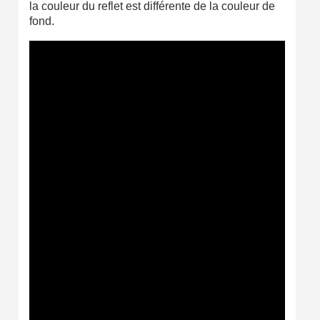
la couleur du reflet est différente de la couleur de
fond.
Retour produits sous 14 jours
Réduction de 5€ sur la première commande
10€ de bon d'achat pour chaque parrainage
Inscription à la newsletter : 5€ de réduction