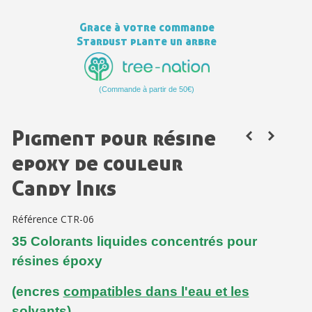
Votre devis en ligne en moins d'1 minute
Grace à votre commande
Stardust plante un arbre
Partagez vos créations et obtenez des bons d'achat
Gagnez des points de fidélité à chaque commande
(Commande à partir de 50€)
Livraison sous 24 h en France Métropolitaine
Retour produits sous 14 jours
Pigment pour résine
Réduction de 5€ sur la première commande
epoxy de couleur
10€ de bon d'achat pour chaque parrainage
Candy Inks
Inscription à la newsletter : 5€ de réduction
Référence
CTR-06
35 Colorants liquides concentrés pour
résines époxy
(encres
compatibles dans l'eau et les
solvants
)