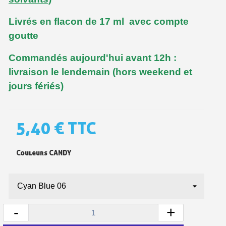
Livrés en flacon de 17 ml avec compte
goutte
Commandés aujourd'hui avant 12h :
livraison le lendemain (hors weekend et
jours fériés)
5,40 €
TTC
Inscription à la newsletter : 5€ de réduction
Livraison sous 24 h en France Métropolitaine
Couleurs CANDY
Livraison offerte en France métropolitaine pour 250€ d'achats
Paiement en 4x sans frais dès 30€ d'achats
Votre devis en ligne en moins d'1 minute
-
+
Partagez vos créations et obtenez des bons d'achat