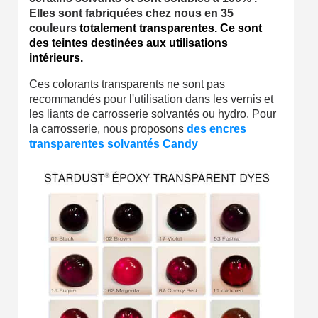
Livraison sous 24 h en France Métropolitaine
Elles sont fabriquées chez nous en 35
couleurs
totalement transparentes. Ce sont
Retour produits sous 14 jours
des teintes destinées aux utilisations
intérieurs.
Réduction de 5€ sur la première commande
Ces colorants transparents ne sont pas
10€ de bon d'achat pour chaque parrainage
recommandés pour l'utilisation dans les vernis et
Inscription à la newsletter : 5€ de réduction
les liants de carrosserie solvantés ou hydro. Pour
la carrosserie, nous proposons
des encres
transparentes solvantés Candy