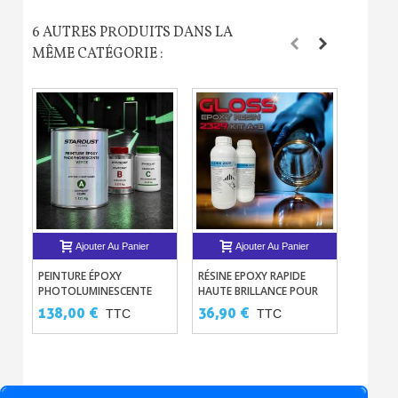
6 AUTRES PRODUITS DANS LA
MÊME CATÉGORIE :
Ajouter Au Panier
Ajouter Au Panier
PEINTURE ÉPOXY
RÉSINE EPOXY RAPIDE
RÉSINE 
PHOTOLUMINESCENTE
HAUTE BRILLANCE POUR
L'EAU 
POUR SOLS – HAUTE
GLACIS GLOSS 2329 1.5KG
OU IMP
138,00 €
36,90 €
60,00
TTC
TTC
RÉSISTANCE TRAFIC
INTENSE