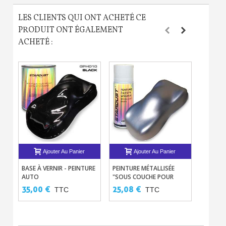
LES CLIENTS QUI ONT ACHETÉ CE
PRODUIT ONT ÉGALEMENT
ACHETÉ :
Ajouter Au Panier
Ajouter Au Panier
BASE À VERNIR - PEINTURE
PEINTURE MÉTALLISÉE
BASE-V
AUTO
"SOUS COUCHE POUR
CHROM
CANDY" (VERSION
35,00 €
25,08 €
48,00
TTC
TTC
AÉROSOL 400ML)