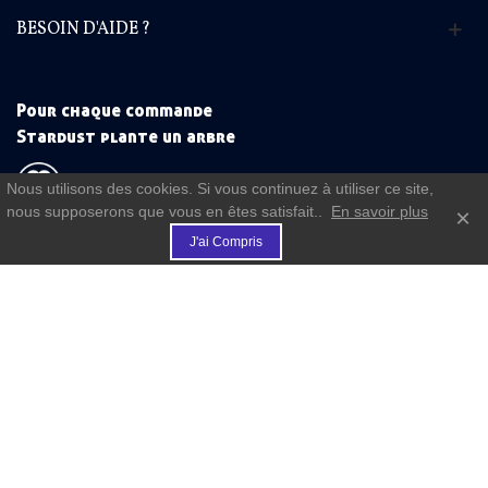
BESOIN D'AIDE ?
Pour chaque commande
Stardust plante un arbre
Nous utilisons des cookies. Si vous continuez à utiliser ce site,
nous supposerons que vous en êtes satisfait..
En savoir plus
×
€
(commande à partir de 50 €)
J'ai Compris
FIDELITE