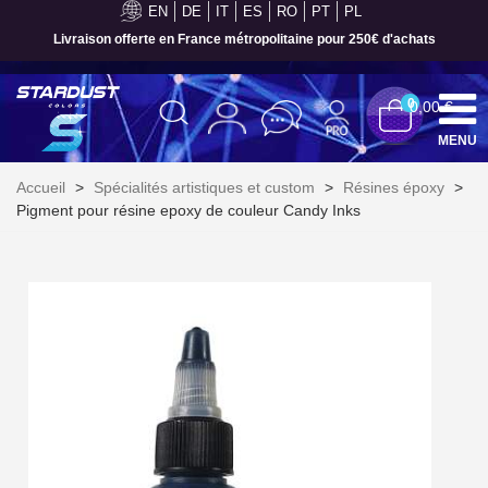
EN
DE
IT
ES
RO
PT
PL
Paiement en 4x sans frais dès 30€ d'achats
0
0,00 €
MENU
Accueil
>
Spécialités artistiques et custom
>
Résines époxy
>
Pigment pour résine epoxy de couleur Candy Inks
Inscription à la newsletter : 5€ de réduction
Livraison sous 24 h en France Métropolitaine