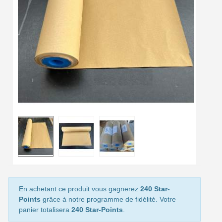
Livraison offerte en France métropolitaine pour 250€ d'achats
Paiement en 4x sans frais dès 30€ d'achats
Votre devis en ligne en moins d'1 minute
Partagez vos créations et obtenez des bons d'achat
Gagnez des points de fidélité à chaque commande
Livraison sous 24 h en France Métropolitaine
Retour produits sous 14 jours
Réduction de 5€ sur la première commande
10€ de bon d'achat pour chaque parrainage
Inscription à la newsletter : 5€ de réduction
Livraison sous 24 h en France Métropolitaine
En achetant ce produit vous gagnerez
240 Star-
Points
grâce à notre programme de fidélité. Votre
Livraison offerte en France métropolitaine pour 250€ d'achats
panier totalisera
240 Star-Points
.