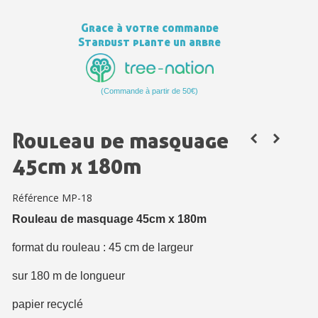
Paiement en 4x sans frais dès 30€ d'achats
Grace à votre commande
Votre devis en ligne en moins d'1 minute
Stardust plante un arbre
Partagez vos créations et obtenez des bons d'achat
Gagnez des points de fidélité à chaque commande
(Commande à partir de 50€)
Livraison sous 24 h en France Métropolitaine
Retour produits sous 14 jours
Rouleau de masquage
Réduction de 5€ sur la première commande
45cm x 180m
10€ de bon d'achat pour chaque parrainage
Référence
MP-18
Inscription à la newsletter : 5€ de réduction
Rouleau de masquage 45cm x 180m
format du rouleau : 45 cm de largeur
sur 180 m de longueur
papier recyclé