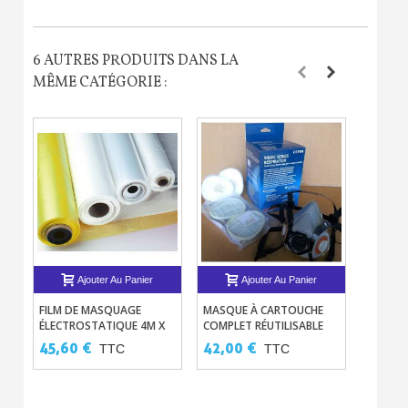
6 AUTRES PRODUITS DANS LA
MÊME CATÉGORIE :
Ajouter Au Panier
Ajouter Au Panier
FILM DE MASQUAGE
MASQUE À CARTOUCHE
PRÉ-FI
ÉLECTROSTATIQUE 4M X
COMPLET RÉUTILISABLE
JETABLE
115M - PEINTURE VOITURE
45,60 €
42,00 €
9,00 
TTC
TTC