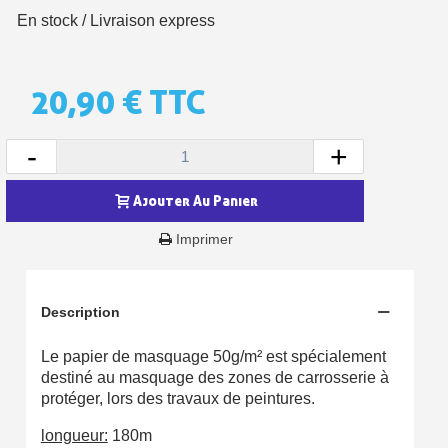
En stock / Livraison express
20,90 €
TTC
-
+
Ajouter Au Panier
Imprimer
Inscription à la newsletter : 5€ de réduction
Description
Livraison sous 24 h en France Métropolitaine
Livraison offerte en France métropolitaine pour 250€ d'achats
Le papier de masquage 50g/m² est spécialement
destiné au masquage des zones de carrosserie à
Paiement en 4x sans frais dès 30€ d'achats
protéger, lors des travaux de peintures.
Votre devis en ligne en moins d'1 minute
longueur:
180m