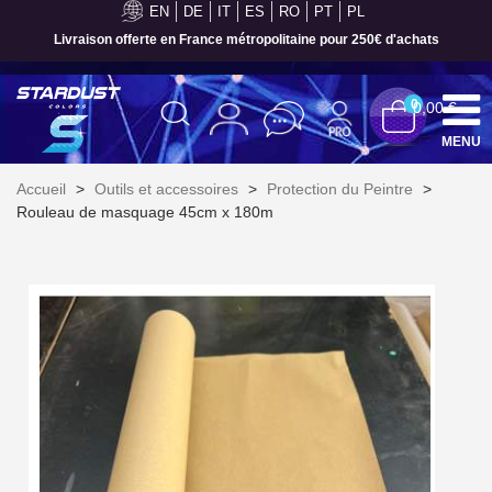
EN
DE
IT
ES
RO
PT
PL
Livraison offerte en France métropolitaine pour 250€ d'achats
0
0,00 €
MENU
Accueil
>
Outils et accessoires
>
Protection du Peintre
>
Rouleau de masquage 45cm x 180m
Inscription à la newsletter : 5€ de réduction
Livraison sous 24 h en France Métropolitaine