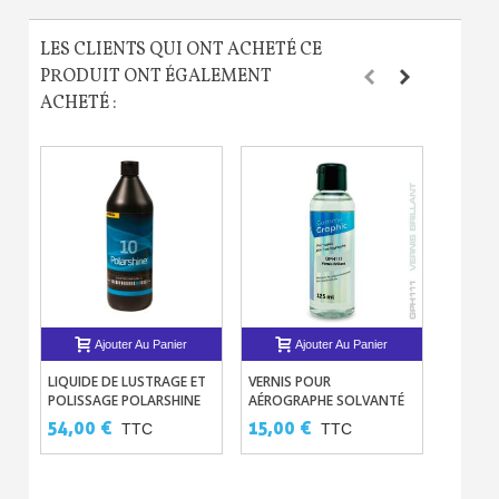
Livraison sous 24 h en France Métropolitaine
LES CLIENTS QUI ONT ACHETÉ CE
Retour produits sous 14 jours
PRODUIT ONT ÉGALEMENT
ACHETÉ :
Réduction de 5€ sur la première commande
10€ de bon d'achat pour chaque parrainage
Inscription à la newsletter : 5€ de réduction
Ajouter Au Panier
Ajouter Au Panier
LIQUIDE DE LUSTRAGE ET
VERNIS POUR
PEINTU
POLISSAGE POLARSHINE
AÉROGRAPHE SOLVANTÉ
AÉROG
10
1C GRAPHIC – 2 TYPES
SOLVAN
54,00 €
15,00 €
13,50
TTC
TTC
125ML
15,00