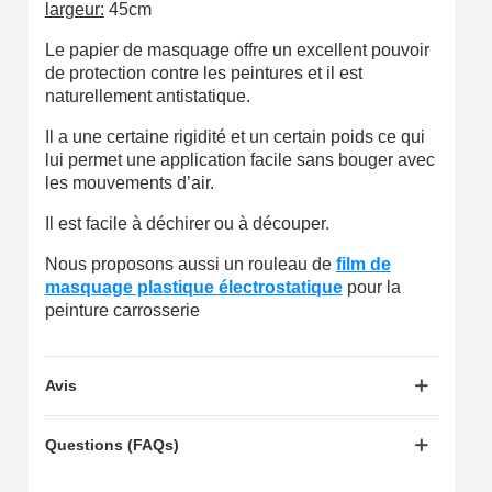
largeur:
45cm
Partagez vos créations et obtenez des bons d'achat
Le papier de masquage offre un excellent pouvoir
Gagnez des points de fidélité à chaque commande
de protection contre les peintures et il est
Livraison sous 24 h en France Métropolitaine
naturellement antistatique.
Retour produits sous 14 jours
Il a une certaine rigidité et un certain poids ce qui
lui permet une application facile sans bouger avec
Réduction de 5€ sur la première commande
les mouvements d’air.
10€ de bon d'achat pour chaque parrainage
Il est facile à déchirer ou à découper.
Inscription à la newsletter : 5€ de réduction
Nous proposons aussi un rouleau de
film de
Livraison sous 24 h en France Métropolitaine
masquage plastique électrostatique
pour la
peinture carrosserie
Livraison offerte en France métropolitaine pour 250€ d'achats
Paiement en 4x sans frais dès 30€ d'achats
Avis
Votre devis en ligne en moins d'1 minute
Questions (FAQs)
Partagez vos créations et obtenez des bons d'achat
Gagnez des points de fidélité à chaque commande