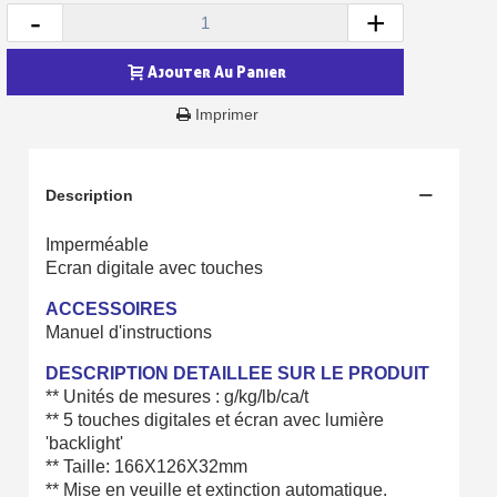
-
+
Ajouter Au Panier
Imprimer
Description
Imperméable
Ecran digitale avec touches
Inscription à la newsletter : 5€ de réduction
ACCESSOIRES
Manuel d'instructions
Livraison sous 24 h en France Métropolitaine
DESCRIPTION DETAILLEE SUR LE PRODUIT
Livraison offerte en France métropolitaine pour 250€ d'achats
** Unités de mesures : g/kg/lb/ca/t
** 5 touches digitales et écran avec lumière
Paiement en 4x sans frais dès 30€ d'achats
'backlight'
** Taille: 166X126X32mm
Votre devis en ligne en moins d'1 minute
** Mise en veuille et extinction automatique.