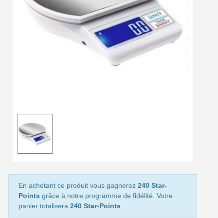
Livraison offerte en France métropolitaine pour 250€ d'achats
Paiement en 4x sans frais dès 30€ d'achats
Votre devis en ligne en moins d'1 minute
Partagez vos créations et obtenez des bons d'achat
Gagnez des points de fidélité à chaque commande
Livraison sous 24 h en France Métropolitaine
Retour produits sous 14 jours
Réduction de 5€ sur la première commande
10€ de bon d'achat pour chaque parrainage
Inscription à la newsletter : 5€ de réduction
Livraison sous 24 h en France Métropolitaine
En achetant ce produit vous gagnerez
240 Star-
Points
grâce à notre programme de fidélité. Votre
Livraison offerte en France métropolitaine pour 250€ d'achats
panier totalisera
240 Star-Points
.