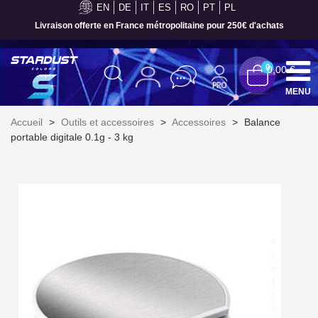
EN
DE
IT
ES
RO
PT
PL
Livraison offerte en France métropolitaine pour 250€ d'achats
0
0,00 €
MENU
Accueil
>
Outils et accessoires
>
Accessoires
>
Balance
portable digitale 0.1g - 3 kg
Inscription à la newsletter : 5€ de réduction
Livraison sous 24 h en France Métropolitaine