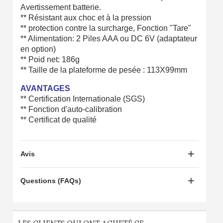
Partagez vos créations et obtenez des bons d'achat
Avertissement batterie.
** Résistant aux choc et à la pression
Gagnez des points de fidélité à chaque commande
** protection contre la surcharge, Fonction "Tare"
** Alimentation: 2 Piles AAA ou DC 6V (adaptateur
Livraison sous 24 h en France Métropolitaine
en option)
Retour produits sous 14 jours
** Poid net: 186g
** Taille de la plateforme de pesée : 113X99mm
Réduction de 5€ sur la première commande
AVANTAGES
10€ de bon d'achat pour chaque parrainage
** Certification Internationale (SGS)
** Fonction d'auto-calibration
Inscription à la newsletter : 5€ de réduction
** Certificat de qualité
Livraison sous 24 h en France Métropolitaine
Livraison offerte en France métropolitaine pour 250€ d'achats
Avis
Paiement en 4x sans frais dès 30€ d'achats
Questions (FAQs)
Votre devis en ligne en moins d'1 minute
Partagez vos créations et obtenez des bons d'achat
Gagnez des points de fidélité à chaque commande