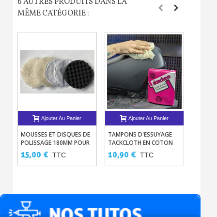
6 AUTRES PRODUITS DANS LA
MÊME CATÉGORIE :
Ajouter Au Panier
Ajouter Au Panier
MOUSSES ET DISQUES DE
TAMPONS D'ESSUYAGE
PORTE-
POLISSAGE 180MM POUR
TACKCLOTH EN COTON
LES MO
LUSTREUSE
ANTIPOUSSIÈRE X10
INCON
15,00 €
10,90 €
9,00 
TTC
TTC