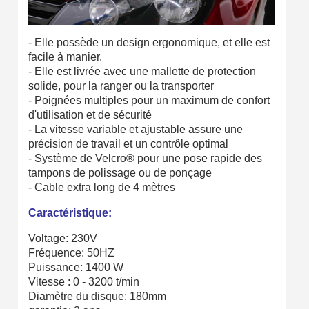
Partagez vos créations et obtenez des bons d'achat
Gagnez des points de fidélité à chaque commande
- Elle possède un design ergonomique, et elle est
Livraison sous 24 h en France Métropolitaine
facile à manier.
- Elle est livrée avec une mallette de protection
Retour produits sous 14 jours
solide, pour la ranger ou la transporter
- Poignées multiples pour un maximum de confort
Réduction de 5€ sur la première commande
d'utilisation et de sécurité
- La vitesse variable et ajustable assure une
10€ de bon d'achat pour chaque parrainage
précision de travail et un contrôle optimal
Inscription à la newsletter : 5€ de réduction
- Système de Velcro® pour une pose rapide des
tampons de polissage ou de ponçage
Livraison sous 24 h en France Métropolitaine
- Cable extra long de 4 mètres
Livraison offerte en France métropolitaine pour 250€ d'achats
Caractéristique:
Paiement en 4x sans frais dès 30€ d'achats
Voltage: 230V
Fréquence: 50HZ
Votre devis en ligne en moins d'1 minute
Puissance: 1400 W
Partagez vos créations et obtenez des bons d'achat
Vitesse : 0 - 3200 t/min
Diamètre du disque: 180mm
Gagnez des points de fidélité à chaque commande