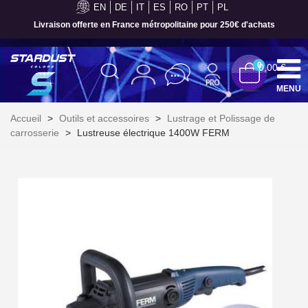
EN
DE
IT
ES
RO
PT
PL
Paiement en 4x sans frais dès 30€ d'achats
0
0,00 €
MENU
Accueil
>
Outils et accessoires
>
Lustrage et Polissage de
carrosserie
>
Lustreuse électrique 1400W FERM
Inscription à la newsletter : 5€ de réduction
Livraison sous 24 h en France Métropolitaine