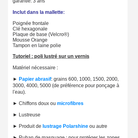
garantie: 3 ans
Livraison sous 24 h en France Métropolitaine
Inclut dans la mallette:
Retour produits sous 14 jours
Poignée frontale
Clé hexagonale
Réduction de 5€ sur la première commande
Plaque de base (Velcro®)
Mousse Orange
10€ de bon d'achat pour chaque parrainage
Tampon en laine polie
Inscription à la newsletter : 5€ de réduction
Tutoriel : poli lustré sur un vernis
Matériel nécessaire :
►
Papier abrasif
: grains 600, 1000, 1500, 2000,
3000, 4000, 5000 (de préférence pour ponçage à
l'eau).
►
Chiffons doux ou
microfibres
►
Lustreuse
►
Produit de
lustrage Polarshine
ou autre
►
Ruban de masquage : pour protéger les zones