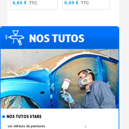
AGRIPPANT VELCRO 50, 75
PRÉCIS
9,60 €
6,00 €
3,60 
TTC
TTC
ET 150 MM
NOS TUTOS STARS
Les défauts de peintures