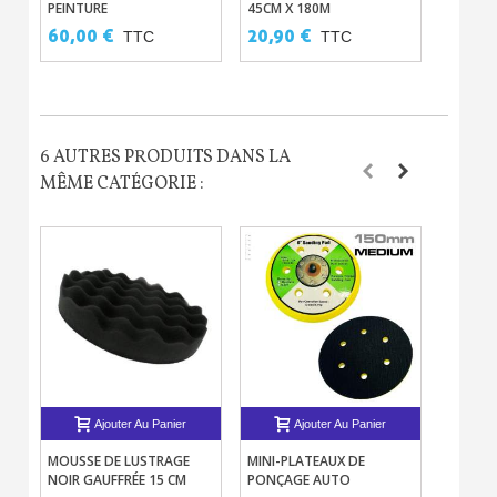
PEINTURE
45CM X 180M
HAUTE 
GLACIS
60,00 €
20,90 €
36,90
TTC
TTC
6 AUTRES PRODUITS DANS LA
MÊME CATÉGORIE :
Ajouter Au Panier
Ajouter Au Panier
MOUSSE DE LUSTRAGE
MINI-PLATEAUX DE
BLOC FL
NOIR GAUFFRÉE 15 CM
PONÇAGE AUTO
POUR P