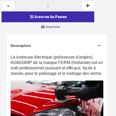
-
+
Ajouter Au Panier
Imprimer
Description
La lustreuse électrique (polisseuse d'angles)
AGM1084P de la marque FERM (Hollande) est un
outil professionnel puissant et efficace,
facile à
Inscription à la newsletter : 5€ de réduction
manier, pour le polissage et le lustrage des vernis.
Livraison sous 24 h en France Métropolitaine
Livraison offerte en France métropolitaine pour 250€ d'achats
Paiement en 4x sans frais dès 30€ d'achats
Votre devis en ligne en moins d'1 minute