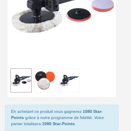
Livraison offerte en France métropolitaine pour 250€ d'achats
Paiement en 4x sans frais dès 30€ d'achats
Votre devis en ligne en moins d'1 minute
Partagez vos créations et obtenez des bons d'achat
Gagnez des points de fidélité à chaque commande
Livraison sous 24 h en France Métropolitaine
Retour produits sous 14 jours
Réduction de 5€ sur la première commande
10€ de bon d'achat pour chaque parrainage
Inscription à la newsletter : 5€ de réduction
Livraison sous 24 h en France Métropolitaine
En achetant ce produit vous gagnerez
1080 Star-
Points
grâce à notre programme de fidélité. Votre
Livraison offerte en France métropolitaine pour 250€ d'achats
panier totalisera
1080 Star-Points
.