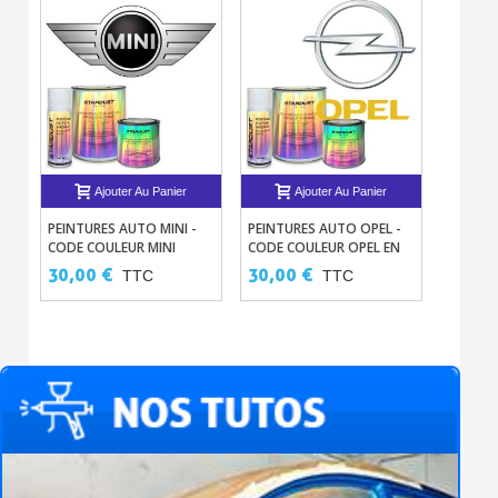
Ajouter Au Panier
Ajouter Au Panier
PEINTURES AUTO MINI -
PEINTURES AUTO OPEL -
PEINTUR
CODE COULEUR MINI
CODE COULEUR OPEL EN
CODE C
COOPER EN BASE À VERNIR
BASE À VERNIR
BASE À 
30,00 €
30,00 €
30,00
TTC
TTC
SOLVANTÉE
SOLVANTÉE
SOLVAN