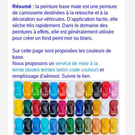
Gagnez des points de fidélité à chaque commande
Résumé :
la peinture base mate est une peinture
de carrosserie destinées à la retouche et à la
Livraison sous 24 h en France Métropolitaine
décoration sur véhicules. D'application facile, elle
sèche très rapidement. Dans le domaine des
Retour produits sous 14 jours
peintures à effets, elle est généralement utilisée
Réduction de 5€ sur la première commande
pour créer un fond peint noir ou blanc.
10€ de bon d'achat pour chaque parrainage
Sur cette page sont proposées les couleurs de
base.
Inscription à la newsletter : 5€ de réduction
Nous proposons un
service de mise à la
teinte (toutes teintes selon code couleur)
et
Livraison sous 24 h en France Métropolitaine
remplissage d'aérosol. Suivre le lien.
Livraison offerte en France métropolitaine pour 250€ d'achats
Paiement en 4x sans frais dès 30€ d'achats
Votre devis en ligne en moins d'1 minute
Partagez vos créations et obtenez des bons d'achat
Gagnez des points de fidélité à chaque commande
Livraison sous 24 h en France Métropolitaine