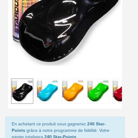
Paiement en 4x sans frais dès 30€ d'achats
Votre devis en ligne en moins d'1 minute
Partagez vos créations et obtenez des bons d'achat
Gagnez des points de fidélité à chaque commande
Livraison sous 24 h en France Métropolitaine
Retour produits sous 14 jours
Réduction de 5€ sur la première commande
10€ de bon d'achat pour chaque parrainage
Inscription à la newsletter : 5€ de réduction
Livraison sous 24 h en France Métropolitaine
Livraison offerte en France métropolitaine pour 250€ d'achats
En achetant ce produit vous gagnerez
240 Star-
Points
grâce à notre programme de fidélité. Votre
Paiement en 4x sans frais dès 30€ d'achats
panier totalisera
240 Star-Points
.