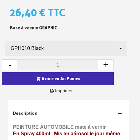
26,40 €
TTC
Base à vernir GRAPHIC
-
+
Inscription à la newsletter : 5€ de réduction
Ajouter Au Panier
Livraison sous 24 h en France Métropolitaine
Imprimer
Livraison offerte en France métropolitaine pour 250€ d'achats
Paiement en 4x sans frais dès 30€ d'achats
Description
Votre devis en ligne en moins d'1 minute
PEINTURE AUTOMOBILE mate à vernir
En Spray 400ml - Mis en aérosol le jour même
Partagez vos créations et obtenez des bons d'achat