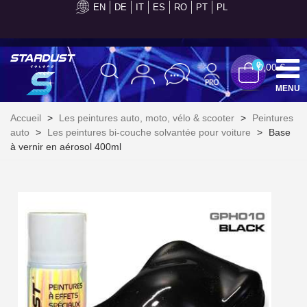
EN
DE
IT
ES
RO
PT
PL
Paiement en 4x sans frais dès 30€ d'achats
0
0,00 €
MENU
Accueil
>
Les peintures auto, moto, vélo & scooter
>
Peintures
auto
>
Les peintures bi-couche solvantée pour voiture
>
Base
à vernir en aérosol 400ml
Inscription à la newsletter : 5€ de réduction
Livraison sous 24 h en France Métropolitaine
Livraison offerte en France métropolitaine pour 250€ d'achats