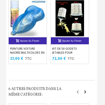
Ajouter Au Panier
Ajouter Au Panier
PEINTURE VOITURE
KIT DE 50 GODETS
KIT CO
NACRÉE MULTICOLORZ EN
JETABLES POUR
PHOSPH
AÉROSOL 400ML
PISTOLETS EN 200ML OU
VÉLO - 
27,00 €
72,00 €
132,0
TTC
TTC
600ML
6 AUTRES PRODUITS DANS LA
MÊME CATÉGORIE :