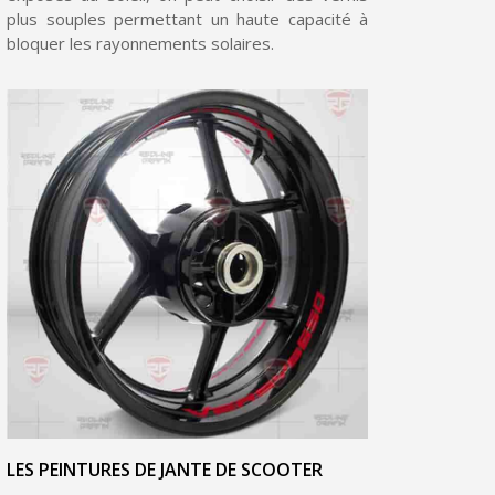
Partagez vos créations et obtenez des bons d'achat
plus souples permettant un haute capacité à
bloquer les rayonnements solaires.
Gagnez des points de fidélité à chaque commande
Livraison sous 24 h en France Métropolitaine
Retour produits sous 14 jours
Réduction de 5€ sur la première commande
10€ de bon d'achat pour chaque parrainage
Inscription à la newsletter : 5€ de réduction
Livraison sous 24 h en France Métropolitaine
Livraison offerte en France métropolitaine pour 250€ d'achats
Paiement en 4x sans frais dès 30€ d'achats
Votre devis en ligne en moins d'1 minute
Partagez vos créations et obtenez des bons d'achat
LES PEINTURES DE JANTE DE SCOOTER
Gagnez des points de fidélité à chaque commande