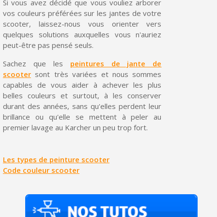
Si vous avez décidé que vous vouliez arborer
vos couleurs préférées sur les jantes de votre
Livraison sous 24 h en France Métropolitaine
scooter, laissez-nous vous orienter vers
Retour produits sous 14 jours
quelques solutions auxquelles vous n'auriez
peut-être pas pensé seuls.
Réduction de 5€ sur la première commande
Sachez que les
peintures de jante de
10€ de bon d'achat pour chaque parrainage
scooter
sont très variées et nous sommes
capables de vous aider à achever les plus
Inscription à la newsletter : 5€ de réduction
belles couleurs et surtout, à les conserver
durant des années, sans qu'elles perdent leur
brillance ou qu'elle se mettent à peler au
premier lavage au Karcher un peu trop fort.
Les types de peinture scooter
Code couleur scooter