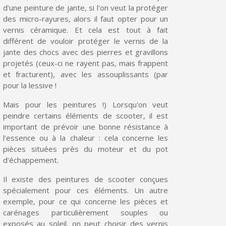
d'une peinture de jante, si l'on veut la protéger
des micro-rayures, alors il faut opter pour un
vernis céramique. Et cela est tout à fait
différent de vouloir protéger le vernis de la
jante des chocs avec des pierres et gravillons
projetés (ceux-ci ne rayent pas, mais frappent
et fracturent), avec les assouplissants (par
pour la lessive !
Mais pour les peintures !) Lorsqu'on veut
peindre certains éléments de scooter, il est
important de prévoir une bonne résistance à
l'essence ou à la chaleur : cela concerne les
Inscription à la newsletter : 5€ de réduction
pièces situées près du moteur et du pot
Livraison sous 24 h en France Métropolitaine
d'échappement.
Livraison offerte en France métropolitaine pour 250€ d'achats
Il existe des peintures de scooter conçues
spécialement pour ces éléments. Un autre
Paiement en 4x sans frais dès 30€ d'achats
exemple, pour ce qui concerne les pièces et
carénages particulièrement souples ou
Votre devis en ligne en moins d'1 minute
exposés au soleil, on peut choisir des vernis