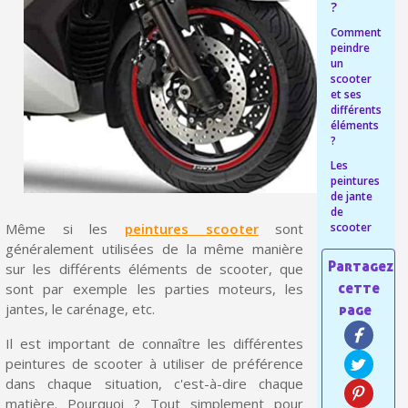
?
Livraison offerte en France métropolitaine pour 250€ d'achats
Comment
peindre
Paiement en 4x sans frais dès 30€ d'achats
un
scooter
Votre devis en ligne en moins d'1 minute
et ses
différents
Partagez vos créations et obtenez des bons d'achat
éléments
?
Gagnez des points de fidélité à chaque commande
Les
peintures
Livraison sous 24 h en France Métropolitaine
de jante
de
Retour produits sous 14 jours
scooter
Même si les
peintures scooter
sont
généralement utilisées de la même manière
Réduction de 5€ sur la première commande
sur les différents éléments de scooter, que
10€ de bon d'achat pour chaque parrainage
sont par exemple les parties moteurs, les
jantes, le carénage, etc.
Inscription à la newsletter : 5€ de réduction
Il est important de connaître les différentes
Livraison sous 24 h en France Métropolitaine
peintures de scooter à utiliser de préférence
Livraison offerte en France métropolitaine pour 250€ d'achats
dans chaque situation, c'est-à-dire chaque
matière. Pourquoi ? Tout simplement pour