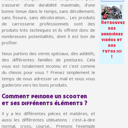
Paiement en 4x sans frais dès 30€ d'achats
s'assurer d'une durabilité maximale, d'une
bonne tenue dans le temps, sans décollement,
Votre devis en ligne en moins d'1 minute
sans fissure, sans décoloration.... Les produits
Retrouvez
Partagez vos créations et obtenez des bons d'achat
de carrosserie professionnels sont des
nos
produits très techniques et ils offrent donc de
Gagnez des points de fidélité à chaque commande
dernières
nombreuses potentialités, dont il est bon de
vidéos et
profiter.
Livraison sous 24 h en France Métropolitaine
nos
tutos ici
Retour produits sous 14 jours
Nous parlons des vernis spéciaux, des additifs,
!
des différentes familles de peintures. Cela
Réduction de 5€ sur la première commande
vous est totalement inconnu et c'est comme
du chinois pour vous ? Prenez simplement le
10€ de bon d'achat pour chaque parrainage
temps de nous adresser un mail et nous vous
Inscription à la newsletter : 5€ de réduction
guiderons vers les bons produits.
Comment peindre un scooter
et ses différents éléments ?
Il y a les différentes pièces et matières, et
aussi les différentes utilisations : c'est-à-dire
normal, cross, course... Prenons l'exemple