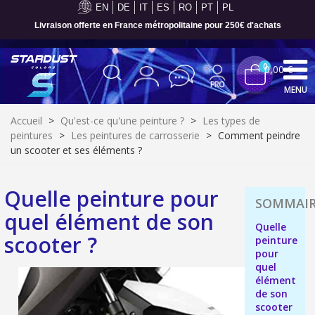
EN
DE
IT
ES
RO
PT
PL
Livraison offerte en France métropolitaine pour 250€ d'achats
0
0,00 €
MENU
Accueil
>
Qu'est-ce qu'une peinture ?
>
Les types de
peintures
>
Les peintures de carrosserie
>
Comment peindre
un scooter et ses éléments ?
Quelle peinture pour
quel élément de son
Quelle
scooter ?
peinture
pour
quel
élément
Inscription à la newsletter : 5€ de réduction
de son
Livraison sous 24 h en France Métropolitaine
scooter