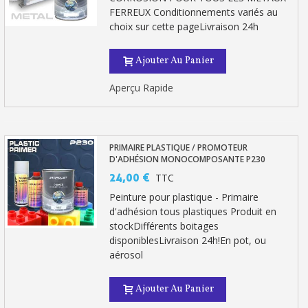
FERREUX Conditionnements variés au
Livraison sous 24 h en France Métropolitaine
choix sur cette pageLivraison 24h
Retour produits sous 14 jours
Ajouter Au Panier
Réduction de 5€ sur la première commande
Aperçu Rapide
10€ de bon d'achat pour chaque parrainage
Inscription à la newsletter : 5€ de réduction
PRIMAIRE PLASTIQUE / PROMOTEUR
D'ADHÉSION MONOCOMPOSANTE P230
24,00 €
TTC
Peinture pour plastique - Primaire
d'adhésion tous plastiques Produit en
stockDifférents boitages
disponiblesLivraison 24h!En pot, ou
aérosol
Ajouter Au Panier