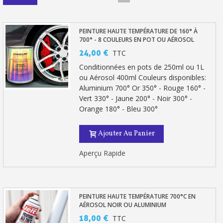
Paiement en 4x sans frais dès 30€ d'achats
Votre devis en ligne en moins d'1 minute
PEINTURE HAUTE TEMPÉRATURE DE 160° À
Partagez vos créations et obtenez des bons d'achat
700° - 8 COULEURS EN POT OU AÉROSOL
24,00 €
TTC
Gagnez des points de fidélité à chaque commande
Conditionnées en pots de 250ml ou 1L
Livraison sous 24 h en France Métropolitaine
ou Aérosol 400ml Couleurs disponibles:
Aluminium 700° Or 350° - Rouge 160° -
Retour produits sous 14 jours
Vert 330° - Jaune 200° - Noir 300° -
Orange 180° - Bleu 300°
Réduction de 5€ sur la première commande
10€ de bon d'achat pour chaque parrainage
Ajouter Au Panier
Inscription à la newsletter : 5€ de réduction
Aperçu Rapide
PEINTURE HAUTE TEMPÉRATURE 700°C EN
AÉROSOL NOIR OU ALUMINIUM
18,00 €
TTC