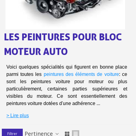
Livraison offerte en France métropolitaine pour 250€ d'achats
Paiement en 4x sans frais dès 30€ d'achats
Votre devis en ligne en moins d'1 minute
LES PEINTURES POUR BLOC
Partagez vos créations et obtenez des bons d'achat
MOTEUR AUTO
Gagnez des points de fidélité à chaque commande
Livraison sous 24 h en France Métropolitaine
Voici quelques spécialités qui figurent en bonne place
Retour produits sous 14 jours
parmi toutes les
peintures des éléments de voiture
: ce
sont les peintures voiture pour moteur ou plus
Réduction de 5€ sur la première commande
particulièrement, certaines parties supérieures et
10€ de bon d'achat pour chaque parrainage
visibles du moteur. Ce sont essentiellement des
peintures voiture dotées d'une adhérence ...
Inscription à la newsletter : 5€ de réduction
> Lire plus
Livraison sous 24 h en France Métropolitaine
Livraison offerte en France métropolitaine pour 250€ d'achats
Pertinence
Filtrer