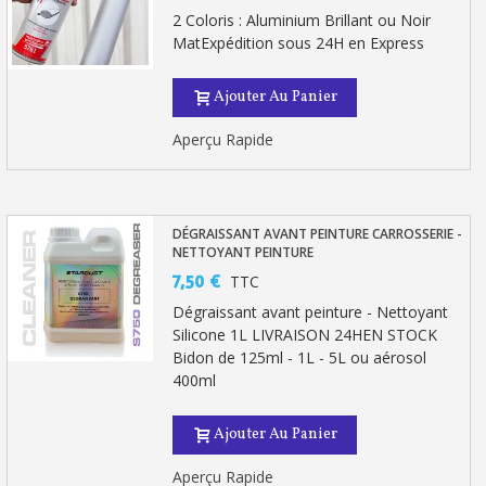
2 Coloris : Aluminium Brillant ou Noir
MatExpédition sous 24H en Express
Ajouter Au Panier
Aperçu Rapide
DÉGRAISSANT AVANT PEINTURE CARROSSERIE -
NETTOYANT PEINTURE
7,50 €
TTC
Inscription à la newsletter : 5€ de réduction
Dégraissant avant peinture - Nettoyant
Silicone 1L LIVRAISON 24HEN STOCK
Livraison sous 24 h en France Métropolitaine
Bidon de 125ml - 1L - 5L ou aérosol
400ml
Livraison offerte en France métropolitaine pour 250€ d'achats
Paiement en 4x sans frais dès 30€ d'achats
Ajouter Au Panier
Votre devis en ligne en moins d'1 minute
Aperçu Rapide