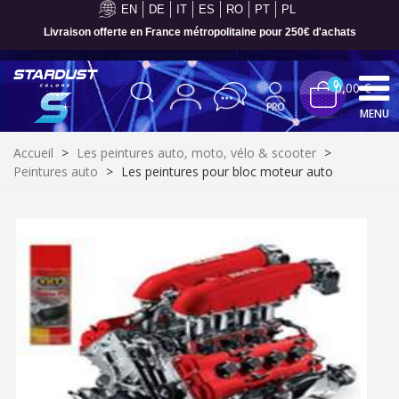
EN
DE
IT
ES
RO
PT
PL
Livraison offerte en France métropolitaine pour 250€ d'achats
0
0,00 €
MENU
Accueil
>
Les peintures auto, moto, vélo & scooter
>
Peintures auto
>
Les peintures pour bloc moteur auto
Inscription à la newsletter : 5€ de réduction
Livraison sous 24 h en France Métropolitaine