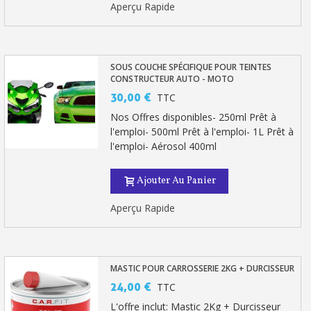
Partagez vos créations et obtenez des bons d'achat
Aperçu Rapide
Gagnez des points de fidélité à chaque commande
Livraison sous 24 h en France Métropolitaine
SOUS COUCHE SPÉCIFIQUE POUR TEINTES
CONSTRUCTEUR AUTO - MOTO
Retour produits sous 14 jours
30,00 €
TTC
Réduction de 5€ sur la première commande
Nos Offres disponibles- 250ml Prêt à
10€ de bon d'achat pour chaque parrainage
l'emploi- 500ml Prêt à l'emploi- 1L Prêt à
l'emploi- Aérosol 400ml
Inscription à la newsletter : 5€ de réduction
Livraison sous 24 h en France Métropolitaine
Ajouter Au Panier
Livraison offerte en France métropolitaine pour 250€ d'achats
Aperçu Rapide
Paiement en 4x sans frais dès 30€ d'achats
Votre devis en ligne en moins d'1 minute
MASTIC POUR CARROSSERIE 2KG + DURCISSEUR
Partagez vos créations et obtenez des bons d'achat
24,00 €
TTC
Gagnez des points de fidélité à chaque commande
L'offre inclut: Mastic 2Kg + Durcisseur