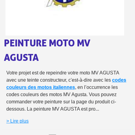
Livraison offerte en France métropolitaine pour 250€ d'achats
Paiement en 4x sans frais dès 30€ d'achats
Votre devis en ligne en moins d'1 minute
Partagez vos créations et obtenez des bons d'achat
PEINTURE MOTO MV
Gagnez des points de fidélité à chaque commande
AGUSTA
Livraison sous 24 h en France Métropolitaine
Retour produits sous 14 jours
Votre projet est de repeindre votre moto MV AGUSTA
avec une teinte constructeur, c'est-à-dire avec les
codes
Réduction de 5€ sur la première commande
couleurs des motos italiennes
, en l’occurrence les
10€ de bon d'achat pour chaque parrainage
codes couleurs des motos MV Agusta. Vous pouvez
commander votre peinture sur la page du produit ci-
Inscription à la newsletter : 5€ de réduction
dessous. La peinture MV AGUSTA est pro...
Livraison sous 24 h en France Métropolitaine
> Lire plus
Livraison offerte en France métropolitaine pour 250€ d'achats