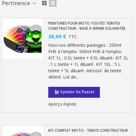
Paiement en 4x sans frais dès 30€ d'achats
Pertinence
Votre devis en ligne en moins d'1 minute
Partagez vos créations et obtenez des bons d'achat
PEINTURES POUR MOTO TOUTES TEINTES
CONSTRUCTEUR - BASE À VERNIR SOLVANTÉE
Gagnez des points de fidélité à chaque commande
30,00 €
TTC
Livraison sous 24 h en France Métropolitaine
Voici nos différents packages:- 250ml
Prêt à l'emploi- 500ml Prêt à l'emploi-
Retour produits sous 14 jours
KIT 1L : 0.5L teinte + 0.5L diluant- KIT 2L
: 1 L teinte + 1L diluant- KIT 10L : 5 L
Réduction de 5€ sur la première commande
teinte + 5L diluant- Aérosol de teinte
400ml- Lot de...
10€ de bon d'achat pour chaque parrainage
Inscription à la newsletter : 5€ de réduction
Ajouter Au Panier
Aperçu Rapide
KIT COMPLET MOTO - TEINTE CONSTRUCTEUR