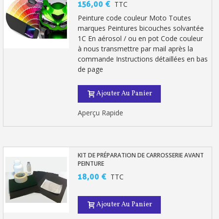
156,00 €
TTC
Peinture code couleur Moto Toutes
marques Peintures bicouches solvantée
1C En aérosol / ou en pot Code couleur
à nous transmettre par mail après la
commande Instructions détaillées en bas
de page
Ajouter Au Panier
Aperçu Rapide
Inscription à la newsletter : 5€ de réduction
Livraison sous 24 h en France Métropolitaine
KIT DE PRÉPARATION DE CARROSSERIE AVANT
PEINTURE
Livraison offerte en France métropolitaine pour 250€ d'achats
18,00 €
TTC
Paiement en 4x sans frais dès 30€ d'achats
Ajouter Au Panier
Votre devis en ligne en moins d'1 minute