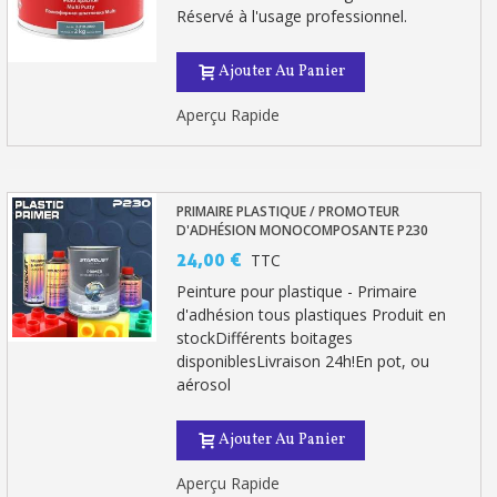
Réservé à l'usage professionnel.
Livraison sous 24 h en France Métropolitaine
Retour produits sous 14 jours
Ajouter Au Panier
Réduction de 5€ sur la première commande
Aperçu Rapide
10€ de bon d'achat pour chaque parrainage
Inscription à la newsletter : 5€ de réduction
PRIMAIRE PLASTIQUE / PROMOTEUR
D'ADHÉSION MONOCOMPOSANTE P230
24,00 €
TTC
Peinture pour plastique - Primaire
d'adhésion tous plastiques Produit en
stockDifférents boitages
disponiblesLivraison 24h!En pot, ou
aérosol
Ajouter Au Panier
Aperçu Rapide