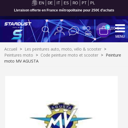
EN
DE
IT
ES
RO
PT
PL
Paiement en 4x sans frais dès 30€ d'achats
0
0,00 €
MENU
Accueil
>
Les peintures auto, moto, vélo & scooter
>
Peintures moto
>
Code peinture moto et scooter
>
Peinture
moto MV AGUSTA
Inscription à la newsletter : 5€ de réduction
Livraison sous 24 h en France Métropolitaine