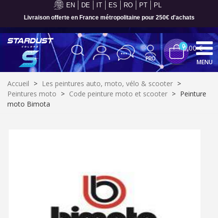
EN
DE
IT
ES
RO
PT
PL
Paiement en 4x sans frais dès 30€ d'achats
0
0,00 €
MENU
Accueil
>
Les peintures auto, moto, vélo & scooter
>
Peintures moto
>
Code peinture moto et scooter
>
Peinture
moto Bimota
Inscription à la newsletter : 5€ de réduction
Livraison sous 24 h en France Métropolitaine