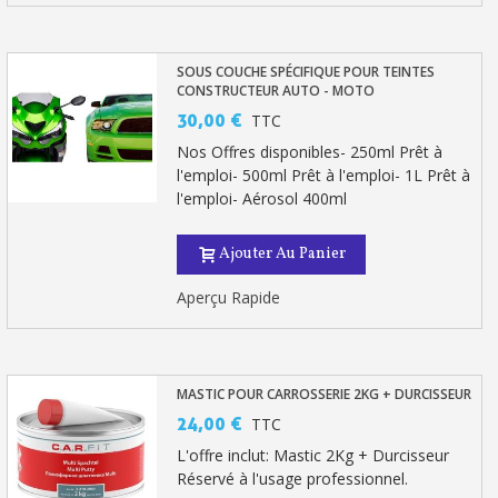
Partagez vos créations et obtenez des bons d'achat
Gagnez des points de fidélité à chaque commande
SOUS COUCHE SPÉCIFIQUE POUR TEINTES
Livraison sous 24 h en France Métropolitaine
CONSTRUCTEUR AUTO - MOTO
30,00 €
TTC
Retour produits sous 14 jours
Nos Offres disponibles- 250ml Prêt à
Réduction de 5€ sur la première commande
l'emploi- 500ml Prêt à l'emploi- 1L Prêt à
l'emploi- Aérosol 400ml
10€ de bon d'achat pour chaque parrainage
Inscription à la newsletter : 5€ de réduction
Ajouter Au Panier
Livraison sous 24 h en France Métropolitaine
Aperçu Rapide
Livraison offerte en France métropolitaine pour 250€ d'achats
Paiement en 4x sans frais dès 30€ d'achats
MASTIC POUR CARROSSERIE 2KG + DURCISSEUR
Votre devis en ligne en moins d'1 minute
24,00 €
TTC
Partagez vos créations et obtenez des bons d'achat
L'offre inclut: Mastic 2Kg + Durcisseur
Réservé à l'usage professionnel.
Gagnez des points de fidélité à chaque commande