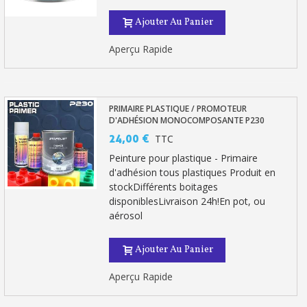
Livraison sous 24 h en France Métropolitaine
Ajouter Au Panier
Retour produits sous 14 jours
Aperçu Rapide
Réduction de 5€ sur la première commande
10€ de bon d'achat pour chaque parrainage
PRIMAIRE PLASTIQUE / PROMOTEUR
Inscription à la newsletter : 5€ de réduction
D'ADHÉSION MONOCOMPOSANTE P230
24,00 €
TTC
Peinture pour plastique - Primaire
d'adhésion tous plastiques Produit en
stockDifférents boitages
disponiblesLivraison 24h!En pot, ou
aérosol
Ajouter Au Panier
Aperçu Rapide