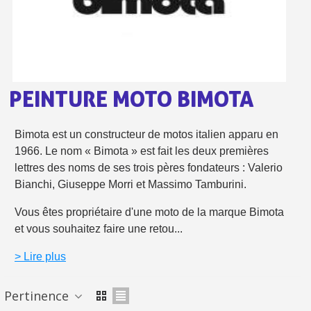
Livraison offerte en France métropolitaine pour 250€ d'achats
Paiement en 4x sans frais dès 30€ d'achats
Votre devis en ligne en moins d'1 minute
Partagez vos créations et obtenez des bons d'achat
PEINTURE MOTO BIMOTA
Gagnez des points de fidélité à chaque commande
Bimota est un constructeur de motos italien apparu en
Livraison sous 24 h en France Métropolitaine
1966. Le nom « Bimota » est fait les deux premières
Retour produits sous 14 jours
lettres des noms de ses trois pères fondateurs : Valerio
Bianchi, Giuseppe Morri et Massimo Tamburini.
Réduction de 5€ sur la première commande
Vous êtes propriétaire d'une moto de la marque Bimota
10€ de bon d'achat pour chaque parrainage
et vous souhaitez faire une retou...
Inscription à la newsletter : 5€ de réduction
> Lire plus
Livraison sous 24 h en France Métropolitaine
Livraison offerte en France métropolitaine pour 250€ d'achats
Pertinence