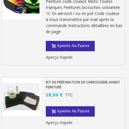
Peinture code couleur Moto Toutes
marques Peintures bicouches solvantée
1C En aérosol / ou en pot Code couleur
à nous transmettre par mail après la
commande Instructions détaillées en bas
de page
Ajouter Au Panier
Aperçu Rapide
Inscription à la newsletter : 5€ de réduction
KIT DE PRÉPARATION DE CARROSSERIE AVANT
PEINTURE
Livraison sous 24 h en France Métropolitaine
18,00 €
TTC
Livraison offerte en France métropolitaine pour 250€ d'achats
Paiement en 4x sans frais dès 30€ d'achats
Ajouter Au Panier
Votre devis en ligne en moins d'1 minute
Aperçu Rapide