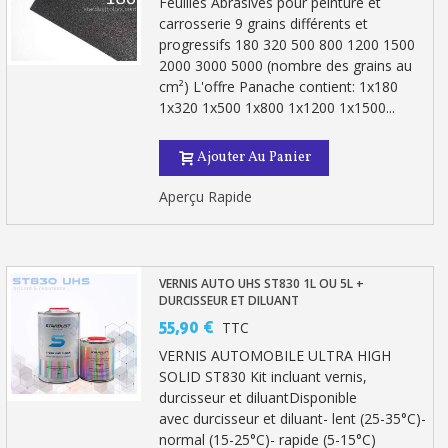
Feuilles Abrasives pour peinture et
carrosserie 9 grains différents et
progressifs 180 320 500 800 1200 1500
2000 3000 5000 (nombre des grains au
cm²) L'offre Panache contient: 1x180
1x320 1x500 1x800 1x1200 1x1500...
Ajouter Au Panier
Aperçu Rapide
VERNIS AUTO UHS ST830 1L OU 5L +
DURCISSEUR ET DILUANT
55,90 €
TTC
VERNIS AUTOMOBILE ULTRA HIGH
SOLID ST830 Kit incluant vernis,
durcisseur et diluantDisponible
avec durcisseur et diluant- lent (25-35°C)-
normal (15-25°C)- rapide (5-15°C)