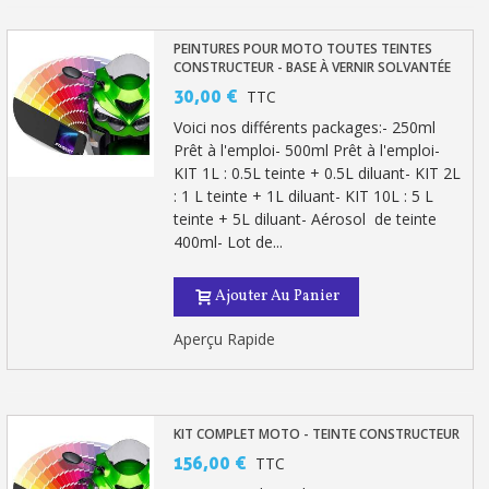
Paiement en 4x sans frais dès 30€ d'achats
Votre devis en ligne en moins d'1 minute
PEINTURES POUR MOTO TOUTES TEINTES
CONSTRUCTEUR - BASE À VERNIR SOLVANTÉE
Partagez vos créations et obtenez des bons d'achat
30,00 €
TTC
Gagnez des points de fidélité à chaque commande
Voici nos différents packages:- 250ml
Prêt à l'emploi- 500ml Prêt à l'emploi-
Livraison sous 24 h en France Métropolitaine
KIT 1L : 0.5L teinte + 0.5L diluant- KIT 2L
: 1 L teinte + 1L diluant- KIT 10L : 5 L
Retour produits sous 14 jours
teinte + 5L diluant- Aérosol de teinte
Réduction de 5€ sur la première commande
400ml- Lot de...
10€ de bon d'achat pour chaque parrainage
Ajouter Au Panier
Inscription à la newsletter : 5€ de réduction
Aperçu Rapide
KIT COMPLET MOTO - TEINTE CONSTRUCTEUR
156,00 €
TTC