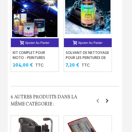
Ajouter Au Panier
Ajouter Au Panier
KIT COMPLET POUR
SOLVANT DE NETTOYAGE
DISQUES
MOTO - PEINTURES
POUR LES PEINTURES DE
LUSTRA
NACRÉES DIAMANT
CARROSSERIE
MIRKA -
204,00 €
7,20 €
18,00
TTC
TTC
HYDRODILUABLES
4000
6 AUTRES PRODUITS DANS LA
MÊME CATÉGORIE :