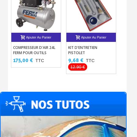
Ajouter Au Panier
Ajouter Au Panier
COMPRESSEUR D'AIR 24L
KIT D'ENTRETIEN
LAMPE 
FERM POUR OUTILS
PISTOLET
POUR P
PNEUMATIQUES
PROFESSIONNEL SCK-1
PEINTU
175,00 €
9,68 €
48,00
TTC
TTC
TOUS P
12,90 €