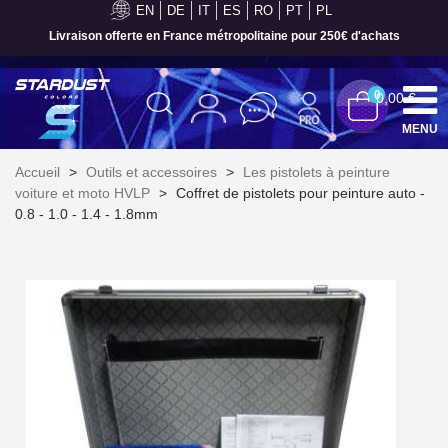
EN
DE
IT
ES
RO
PT
PL
Paiement en 4x sans frais dès 30€ d'achats
0
0,00 €
MENU
Accueil
>
Outils et accessoires
>
Les pistolets à peinture
voiture et moto HVLP
>
Coffret de pistolets pour peinture auto -
0.8 - 1.0 - 1.4 - 1.8mm
Inscription à la newsletter : 5€ de réduction
Livraison sous 24 h en France Métropolitaine