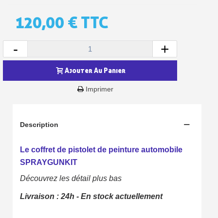
120,00 €
TTC
-
+
Ajouter Au Panier
Imprimer
Description
Inscription à la newsletter : 5€ de réduction
Le coffret de pistolet de peinture automobile
Livraison sous 24 h en France Métropolitaine
SPRAYGUNKIT
Livraison offerte en France métropolitaine pour 250€ d'achats
Découvrez les détail plus bas
Paiement en 4x sans frais dès 30€ d'achats
Livraison : 24h - En stock actuellement
Votre devis en ligne en moins d'1 minute