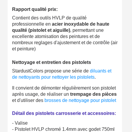
Partagez vos créations et obtenez des bons d'achat
Rapport qualité prix:
Gagnez des points de fidélité à chaque commande
Contient des outils HVLP de qualité
Livraison sous 24 h en France Métropolitaine
professionnelle en
acier inoxydable de haute
qualité (pistolet et aiguille)
, permettant une
Retour produits sous 14 jours
excellente atomisation des peintures et de
nombreux reglages d'ajustement et de contrôle (air
Réduction de 5€ sur la première commande
et peinture)
10€ de bon d'achat pour chaque parrainage
Nettoyage et entretien des pistolets
Inscription à la newsletter : 5€ de réduction
StardustColors propose une série de
diluants et
Livraison sous 24 h en France Métropolitaine
de nettoyants pour nettoyer les pistolets
.
Livraison offerte en France métropolitaine pour 250€ d'achats
Il convient de démonter régulièrement son pistolet
après usage, de réaliser un
trempage des pièces
Paiement en 4x sans frais dès 30€ d'achats
et d'utiliser des
brosses de nettoyage pour pistolet
Votre devis en ligne en moins d'1 minute
Détail des pistolets carrosserie et accessoires:
Partagez vos créations et obtenez des bons d'achat
- Valise
- Pistolet HVLP chromé 1.4mm avec godet 750ml
Gagnez des points de fidélité à chaque commande