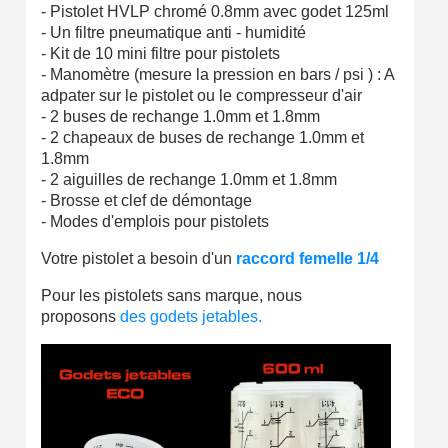
- Pistolet HVLP chromé 0.8mm avec godet 125ml
Livraison sous 24 h en France Métropolitaine
- Un filtre pneumatique anti - humidité
- Kit de 10 mini filtre pour pistolets
Retour produits sous 14 jours
- Manomètre (mesure la pression en bars / psi ) : A
adpater sur le pistolet ou le compresseur d'air
Réduction de 5€ sur la première commande
- 2 buses de rechange 1.0mm et 1.8mm
10€ de bon d'achat pour chaque parrainage
- 2 chapeaux de buses de rechange 1.0mm et
1.8mm
Inscription à la newsletter : 5€ de réduction
- 2 aiguilles de rechange 1.0mm et 1.8mm
- Brosse et clef de démontage
- Modes d'emplois pour pistolets
Votre pistolet a besoin d'un
raccord femelle 1/4
Pour les pistolets sans marque, nous
proposons
des godets jetables.