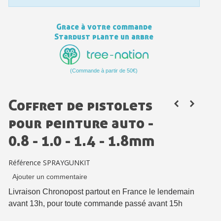
Paiement en 4x sans frais dès 30€ d'achats
Votre devis en ligne en moins d'1 minute
Grace à votre commande
Stardust plante un arbre
Partagez vos créations et obtenez des bons d'achat
Gagnez des points de fidélité à chaque commande
(Commande à partir de 50€)
Livraison sous 24 h en France Métropolitaine
Retour produits sous 14 jours
Coffret de pistolets
Réduction de 5€ sur la première commande
pour peinture auto -
10€ de bon d'achat pour chaque parrainage
0.8 - 1.0 - 1.4 - 1.8mm
Inscription à la newsletter : 5€ de réduction
Référence
SPRAYGUNKIT
Ajouter un commentaire
Livraison Chronopost partout en France le lendemain
avant 13h, pour toute commande passé avant 15h