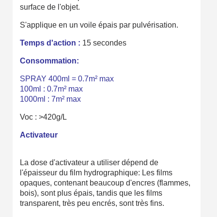
Partagez vos créations et obtenez des bons d'achat
surface de l'objet.
Gagnez des points de fidélité à chaque commande
S'applique en un voile épais par pulvérisation.
Livraison sous 24 h en France Métropolitaine
Temps d'action :
15 secondes
Retour produits sous 14 jours
Consommation:
Réduction de 5€ sur la première commande
SPRAY 400ml = 0.7m² max
100ml : 0.7m² max
10€ de bon d'achat pour chaque parrainage
1000ml : 7m² max
Inscription à la newsletter : 5€ de réduction
Voc : >420g/L
Livraison sous 24 h en France Métropolitaine
Activateur
Livraison offerte en France métropolitaine pour 250€ d'achats
Paiement en 4x sans frais dès 30€ d'achats
La dose d'activateur a utiliser dépend de
l'épaisseur du film hydrographique: Les films
Votre devis en ligne en moins d'1 minute
opaques, contenant beaucoup d'encres (flammes,
bois), sont plus épais,
tandis que les films
Partagez vos créations et obtenez des bons d'achat
transparent, très peu encrés, sont très fins.
Gagnez des points de fidélité à chaque commande