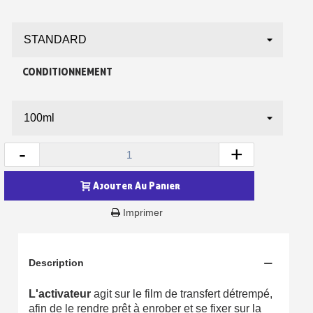
CONDITIONNEMENT
-
+
Ajouter Au Panier
Inscription à la newsletter : 5€ de réduction
Imprimer
Livraison sous 24 h en France Métropolitaine
Livraison offerte en France métropolitaine pour 250€ d'achats
Description
Paiement en 4x sans frais dès 30€ d'achats
L'activateur
agit sur le film de transfert détrempé,
Votre devis en ligne en moins d'1 minute
afin de le rendre prêt à enrober et se fixer sur la