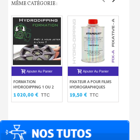
MÊME CATÉGORIE :
Ajouter Au Panier
Ajouter Au Panier
FORMATION
FIXATEUR A POUR FILMS
BASE 2C
HYDRODIPPING 1 OU 2
HYDROGRAPHIQUES
DIPPIN
JOURS - TECHNIQUE
VIERGES
CELDIP
1 020,00 €
19,50 €
27,90
TTC
TTC
COMPLÈTE DE
L'HYDROGRAPHIE