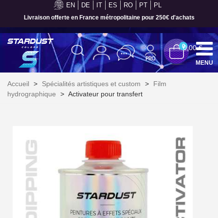
EN
DE
IT
ES
RO
PT
PL
Livraison offerte en France métropolitaine pour 250€ d'achats
0
0,00 €
MENU
Accueil
>
Spécialités artistiques et custom
>
Film
hydrographique
>
Activateur pour transfert
Inscription à la newsletter : 5€ de réduction
Livraison sous 24 h en France Métropolitaine