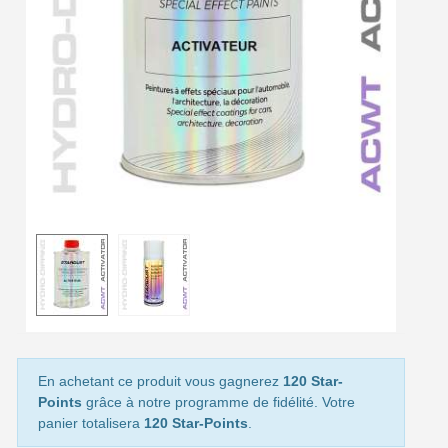
Livraison offerte en France métropolitaine pour 250€ d'achats
Paiement en 4x sans frais dès 30€ d'achats
Votre devis en ligne en moins d'1 minute
Partagez vos créations et obtenez des bons d'achat
Gagnez des points de fidélité à chaque commande
Livraison sous 24 h en France Métropolitaine
Retour produits sous 14 jours
Réduction de 5€ sur la première commande
10€ de bon d'achat pour chaque parrainage
Inscription à la newsletter : 5€ de réduction
Livraison sous 24 h en France Métropolitaine
En achetant ce produit vous gagnerez
120 Star-
Points
grâce à notre programme de fidélité. Votre
Livraison offerte en France métropolitaine pour 250€ d'achats
panier totalisera
120 Star-Points
.