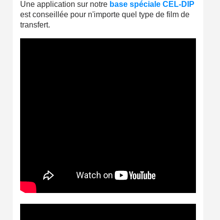
Une application sur notre
base spéciale CEL-DIP
Livraison sous 24 h en France Métropolitaine
est conseillée pour n'importe quel type de film de
transfert.
Retour produits sous 14 jours
Réduction de 5€ sur la première commande
10€ de bon d'achat pour chaque parrainage
Inscription à la newsletter : 5€ de réduction