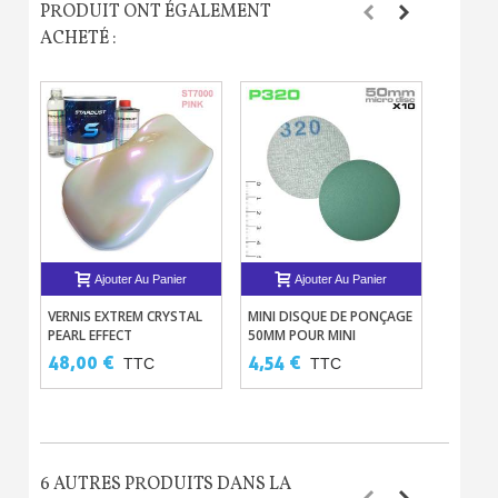
PRODUIT ONT ÉGALEMENT
ACHETÉ :
Ajouter Au Panier
Ajouter Au Panier
VERNIS EXTREM CRYSTAL
MINI DISQUE DE PONÇAGE
PAILLE
PEARL EFFECT
50MM POUR MINI
TRANSP
PONÇEUSE
COULEU
48,00 €
4,54 €
20,40
TTC
TTC
CONCEN
6 AUTRES PRODUITS DANS LA