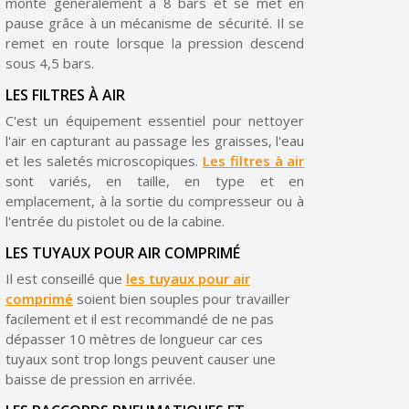
monte généralement à 8 bars et se met en
Partagez vos créations et obtenez des bons d'achat
pause grâce à un mécanisme de sécurité. Il se
Gagnez des points de fidélité à chaque commande
remet en route lorsque la pression descend
sous 4,5 bars.
Livraison sous 24 h en France Métropolitaine
LES FILTRES À AIR
Retour produits sous 14 jours
C'est un équipement essentiel pour nettoyer
l'air en capturant au passage les graisses, l'eau
Réduction de 5€ sur la première commande
et les saletés microscopiques.
Les filtres à air
10€ de bon d'achat pour chaque parrainage
sont variés, en taille, en type et en
emplacement, à la sortie du compresseur ou à
Inscription à la newsletter : 5€ de réduction
l'entrée du pistolet ou de la cabine.
Livraison sous 24 h en France Métropolitaine
LES TUYAUX POUR AIR COMPRIMÉ
Livraison offerte en France métropolitaine pour 250€ d'achats
Il est conseillé que
les tuyaux pour air
comprimé
soient bien souples pour travailler
Paiement en 4x sans frais dès 30€ d'achats
facilement et il est recommandé de ne pas
Votre devis en ligne en moins d'1 minute
dépasser 10 mètres de longueur car ces
tuyaux sont trop longs peuvent causer une
Partagez vos créations et obtenez des bons d'achat
baisse de pression en arrivée.
Gagnez des points de fidélité à chaque commande