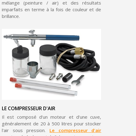
mélange (peinture / air) et des résultats
imparfaits en terme à la fois de couleur et de
brillance.
Inscription à la newsletter : 5€ de réduction
Livraison sous 24 h en France Métropolitaine
Livraison offerte en France métropolitaine pour 250€ d'achats
LE COMPRESSEUR D'AIR
Il est composé d'un moteur et d'une cuve,
Paiement en 4x sans frais dès 30€ d'achats
généralement de 20 à 500 litres pour stocker
Votre devis en ligne en moins d'1 minute
l'air sous pression.
Le compresseur d'air