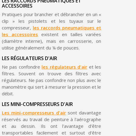
LES RACCORDS PNEUMATIQUES ET
ACCESSOIRES
Livraison sous 24 h en France Métropolitaine
Pratiques pour brancher et débrancher en un «
Retour produits sous 14 jours
clip » les pistolets et les tuyaux sur le
compresseur,
les raccords pneumatiques et
Réduction de 5€ sur la première commande
les accessoires
existent en tailles variées
(diamètre interne), mais en carrosserie, on
10€ de bon d'achat pour chaque parrainage
utilise généralement du ¼ de pouces.
Inscription à la newsletter : 5€ de réduction
LES RÉGULATEURS D'AIR
Ne pas confondre
les régulateurs d'air
et les
filtres. Souvent on trouve des filtres avec
régulateurs. Ne pas confondre non plus avec le
manomètre qui sert à mesurer la pression et le
débit.
LES MINI-COMPRESSEURS D'AIR
Les mini-compresseurs d'air
sont davantage
réservés au travail de peinture à l'aérographe
et au dessin. Ils ont l'avantage d'être
transportables facilement et surtout d'être