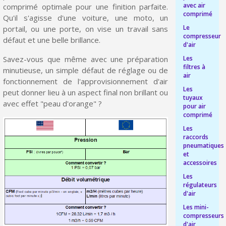
avec air
comprimé optimale pour une finition parfaite.
Livraison offerte en France métropolitaine pour 250€ d'achats
comprimé
Qu'il s'agisse d'une voiture, une moto, un
Le
portail, ou une porte, on vise un travail sans
Paiement en 4x sans frais dès 30€ d'achats
compresseur
défaut et une belle brillance.
d'air
Votre devis en ligne en moins d'1 minute
Savez-vous que même avec une préparation
Les
Partagez vos créations et obtenez des bons d'achat
filtres à
minutieuse, un simple défaut de réglage ou de
air
fonctionnement de l'approvisionnement d'air
Gagnez des points de fidélité à chaque commande
Les
peut donner lieu à un aspect final non brillant ou
tuyaux
Livraison sous 24 h en France Métropolitaine
avec effet "peau d'orange" ?
pour air
comprimé
Retour produits sous 14 jours
Les
raccords
Réduction de 5€ sur la première commande
pneumatiques
et
10€ de bon d'achat pour chaque parrainage
accessoires
Inscription à la newsletter : 5€ de réduction
Les
régulateurs
Livraison sous 24 h en France Métropolitaine
d'air
Les mini-
Livraison offerte en France métropolitaine pour 250€ d'achats
compresseurs
d'air