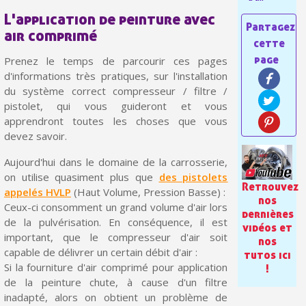
Paiement en 4x sans frais dès 30€ d'achats
L'application de peinture avec
Votre devis en ligne en moins d'1 minute
air comprimé
Partagez vos créations et obtenez des bons d'achat
Prenez le temps de parcourir ces pages
d'informations très pratiques, sur l'installation
Gagnez des points de fidélité à chaque commande
du système correct compresseur / filtre /
Livraison sous 24 h en France Métropolitaine
pistolet, qui vous guideront et vous
apprendront toutes les choses que vous
Retour produits sous 14 jours
devez savoir.
Réduction de 5€ sur la première commande
Aujourd'hui dans le domaine de la carrosserie,
on utilise quasiment plus que
des pistolets
10€ de bon d'achat pour chaque parrainage
Retrouvez
appelés HVLP
(Haut Volume, Pression Basse) :
nos
Inscription à la newsletter : 5€ de réduction
Ceux-ci consomment un grand volume d'air lors
dernières
de la pulvérisation. En conséquence, il est
vidéos et
important, que le compresseur d'air soit
nos
capable de délivrer un certain débit d'air :
tutos ici
Si la fourniture d'air comprimé pour application
!
de la peinture chute, à cause d'un filtre
inadapté, alors on obtient un problème de