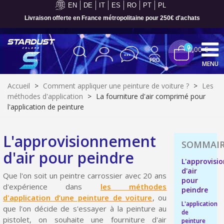
EN
DE
IT
ES
RO
PT
PL
Livraison offerte en France métropolitaine pour 250€ d'achats
0
0,00 €
MENU
Accueil
>
Comment appliquer une peinture de voiture ?
>
Les
méthodes d'application
>
La fourniture d'air comprimé pour
l'application de peinture
L'approvisionnement
d'air pour peindre
L'approvis
d'air
Que l'on soit un peintre carrossier avec 20 ans
pour
d'expérience dans
les méthodes
peindre
d'application d’une peinture de voiture
, ou
Inscription à la newsletter : 5€ de réduction
L'application
que l'on décide de s'essayer à la peinture au
de
Livraison sous 24 h en France Métropolitaine
pistolet, on souhaite une fourniture d'air
peinture