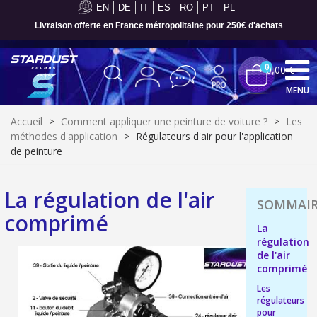
EN
DE
IT
ES
RO
PT
PL
Livraison offerte en France métropolitaine pour 250€ d'achats
0
0,00 €
MENU
Accueil
>
Comment appliquer une peinture de voiture ?
>
Les
méthodes d'application
>
Régulateurs d'air pour l'application
de peinture
La régulation de l'air
comprimé
La
régulation
de l'air
comprimé
Inscription à la newsletter : 5€ de réduction
Les
régulateurs
Livraison sous 24 h en France Métropolitaine
pour