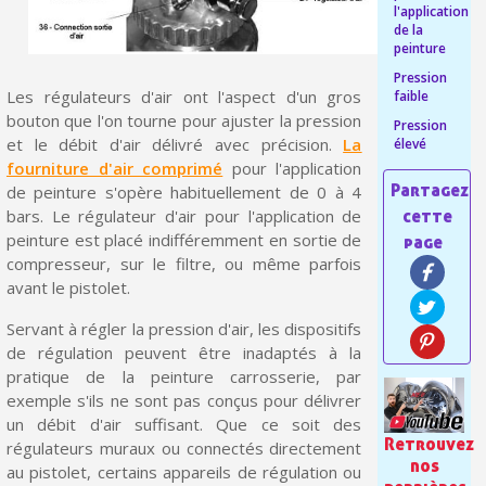
l'application
Livraison offerte en France métropolitaine pour 250€ d'achats
de la
peinture
Paiement en 4x sans frais dès 30€ d'achats
Pression
Les régulateurs d'air ont l'aspect d'un gros
faible
Votre devis en ligne en moins d'1 minute
bouton que l'on tourne pour ajuster la pression
Pression
Partagez vos créations et obtenez des bons d'achat
et le débit d'air délivré avec précision.
La
élevé
fourniture d'air comprimé
pour l'application
Gagnez des points de fidélité à chaque commande
de peinture s'opère habituellement de 0 à 4
bars. Le régulateur d'air pour l'application de
Livraison sous 24 h en France Métropolitaine
peinture est placé indifféremment en sortie de
Retour produits sous 14 jours
compresseur, sur le filtre, ou même parfois
avant le pistolet.
Réduction de 5€ sur la première commande
Servant à régler la pression d'air, les dispositifs
10€ de bon d'achat pour chaque parrainage
de régulation peuvent être inadaptés à la
Inscription à la newsletter : 5€ de réduction
pratique de la peinture carrosserie, par
exemple s'ils ne sont pas conçus pour délivrer
Livraison sous 24 h en France Métropolitaine
un débit d'air suffisant. Que ce soit des
Retrouvez
régulateurs muraux ou connectés directement
Livraison offerte en France métropolitaine pour 250€ d'achats
nos
au pistolet, certains appareils de régulation ou