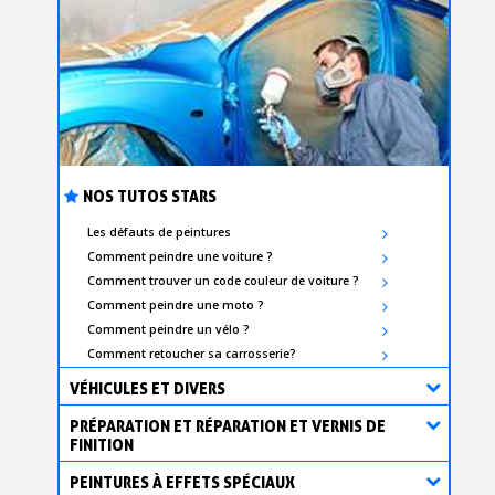
Livraison sous 24 h en France Métropolitaine
Retour produits sous 14 jours
Réduction de 5€ sur la première commande
10€ de bon d'achat pour chaque parrainage
Inscription à la newsletter : 5€ de réduction
NOS TUTOS STARS
Les défauts de peintures
Comment peindre une voiture ?
Comment trouver un code couleur de voiture ?
Comment peindre une moto ?
Comment peindre un vélo ?
Comment retoucher sa carrosserie?
VÉHICULES ET DIVERS
PRÉPARATION ET RÉPARATION ET VERNIS DE
FINITION
PEINTURES À EFFETS SPÉCIAUX