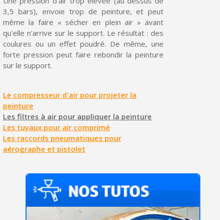
Une pression d'air trop élevée (au dessus de
Partagez vos créations et obtenez des bons d'achat
3,5 bars), envoie trop de peinture, et peut
même la faire « sécher en plein air » avant
Gagnez des points de fidélité à chaque commande
qu'elle n'arrive sur le support. Le résultat : des
Livraison sous 24 h en France Métropolitaine
coulures ou un effet poudré. De même, une
forte pression peut faire rebondir la peinture
Retour produits sous 14 jours
sur le support.
Réduction de 5€ sur la première commande
10€ de bon d'achat pour chaque parrainage
Le compresseur d'air pour projeter la
peinture
Inscription à la newsletter : 5€ de réduction
Les filtres à air pour appliquer la peinture
Les tuyaux pour air comprimé
Livraison sous 24 h en France Métropolitaine
Les raccords pneumatiques pour
Livraison offerte en France métropolitaine pour 250€ d'achats
aérographe et pistolet
Paiement en 4x sans frais dès 30€ d'achats
Votre devis en ligne en moins d'1 minute
Partagez vos créations et obtenez des bons d'achat
Gagnez des points de fidélité à chaque commande