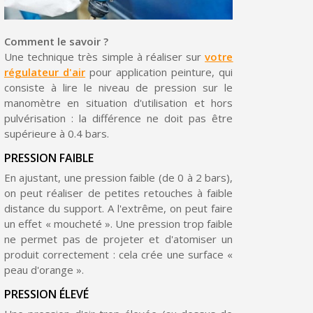
Comment le savoir ?
Une technique très simple à réaliser sur
votre
régulateur d'air
pour application peinture, qui
consiste à lire le niveau de pression sur le
manomètre en situation d'utilisation et hors
pulvérisation : la différence ne doit pas être
supérieure à 0.4 bars.
PRESSION FAIBLE
En ajustant, une pression faible (de 0 à 2 bars),
on peut réaliser de petites retouches à faible
Inscription à la newsletter : 5€ de réduction
distance du support. A l'extrême, on peut faire
Livraison sous 24 h en France Métropolitaine
un effet « moucheté ». Une pression trop faible
ne permet pas de projeter et d'atomiser un
Livraison offerte en France métropolitaine pour 250€ d'achats
produit correctement : cela crée une surface «
peau d'orange ».
Paiement en 4x sans frais dès 30€ d'achats
PRESSION ÉLEVÉ
Votre devis en ligne en moins d'1 minute