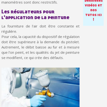
dernières
Paiement en 4x sans frais dès 30€ d'achats
manomètres sont donc restrictifs.
vidéos et
nos
Votre devis en ligne en moins d'1 minute
Les régulateurs pour
tutos ici
l'application de la peinture
Partagez vos créations et obtenez des bons d'achat
!
La fourniture de l'air doit être constante et
Gagnez des points de fidélité à chaque commande
régulière.
Livraison sous 24 h en France Métropolitaine
Pour cela, la capacité du dispositif de régulation
doit être supérieure à la demande du pistolet.
Retour produits sous 14 jours
Autrement, le débit baisse au fur et à mesure
que l'on peint, et les qualités du jet de peinture
Réduction de 5€ sur la première commande
se modifient, ce qui crée des défauts.
10€ de bon d'achat pour chaque parrainage
Inscription à la newsletter : 5€ de réduction