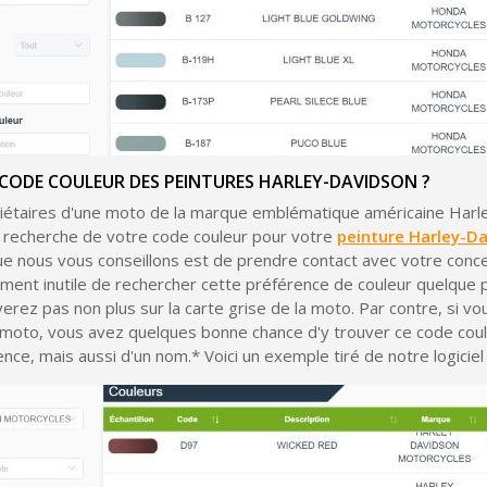
Gagnez des points de fidé
Livraison sous 24 
Retour produits 
Réduction de 5€ sur l
CODE COULEUR DES PEINTURES HARLEY-DAVIDSON ?
10€ de bon d'achat pou
riétaires d'une moto de la marque emblématique américaine Harl
Inscription à la newslet
a recherche de votre code couleur pour votre
peinture Harley-D
e nous vous conseillons est de prendre contact avec votre conces
Livraison sous 24 
tement inutile de rechercher cette préférence de couleur quelque 
Livraison offerte en France métr
verez pas non plus sur la carte grise de la moto. Par contre, si v
 moto, vous avez quelques bonne chance d'y trouver ce code coule
Paiement en 4x sans fr
nce, mais aussi d'un nom.* Voici un exemple tiré de notre logiciel 
Votre devis en ligne 
Partagez vos créations et 
Gagnez des points de fidé