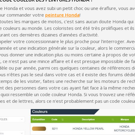
e Honda et vous avez subi un petit choc ou une éraflure, vous a
pour commander votre
peinture Honda
!
toutes les marques de motos, c'est sans aucun doute Honda qui a
 couleurs au monde. Les coloristes ont été très prolifiques et ils
rant ces dernières dizaines d'années d'activité.
eler votre concessionnaire le plus proche pour l'interroger. Av
'année et une indication générale sur la couleur, alors le commercia
vous donner une indication plus ou moins certaine à propos de vo
ce n'est pas une mince affaire et il est presque impossible de fa
èle ou par année, parmi ces quelques centaines de références d
s n'êtes pas le seul dans votre cas et il existe des forums déd
Inscription à la newslet
emps de les visiter, faites une recherche sur les moteurs de re
t des personnes dans votre cas ayant fait face à la même recher
Livraison sous 24 
à quoi ressemble un code couleur Honda. Si vous trouvez une réf
Livraison offerte en France métr
es et de lettres, alors ce n'est probablement pas un code couleu
Paiement en 4x sans fr
Votre devis en ligne 
Partagez vos créations et 