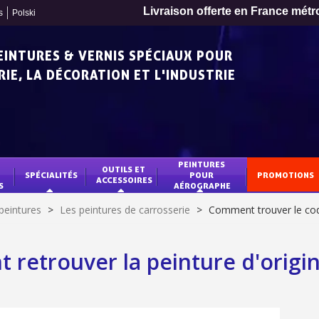
Livraison offerte en France métr
s
Polski
PEINTURES & VERNIS SPÉCIAUX POUR
IE, LA DÉCORATION ET L'INDUSTRIE
PEINTURES 
OUTILS ET 
SPÉCIALITÉS
POUR 
PROMOTIONS
ACCESSOIRES
S
AÉROGRAPHE
peintures
>
Les peintures de carrosserie
>
Comment trouver le cod
retrouver la peinture d'origin
Inscription à la newslet
Livraison sous 24 
Livraison offerte en France métr