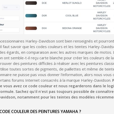
Livraison sous 24 
Retour produits 
Réduction de 5€ sur l
10€ de bon d'achat pou
Inscription à la newslet
ncessionnaires Harley-Davidson sont bien renseignés et pourront
 Il faut savoir que les codes couleurs et les teintes Harley-David
n des égards, en comparaison avec les autres marques de motos. 
 ont semble-t-il reçu carte blanche pour créer les couleurs de la
rouver des peintures difficiles à réaliser avec les peintures class
tilise toutes sortes de pigments, de paillettes et même de teint
nnaire ne puisse pas vous donner l'information, alors nous vous 
ertains forums Internet consacrés à la marque Harley-Davidson.
e vous avez ce code couleur et nous regarderons dans le logi
formule. Sachez qu'il n'est pas toujours possible de connaître
Davidson, notamment pour les teintes des modèles récemmen
 CODE COULEUR DES PEINTURES YAMAHA ?