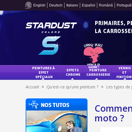
English
Deutsch
Italiano
Español
Română
Portuguê
PRIMAIRES, 
LA CARROSSER
PEINTURES À 
VERNIS 
EFFETS 
PEINTURE 
EFFET 
ET 
CHROME
CARROSSERIE
SPÉCIAUX
FINITION
Accueil
>
Qu'est-ce qu'une peinture ?
>
Les types de 
Comment 
moto ?