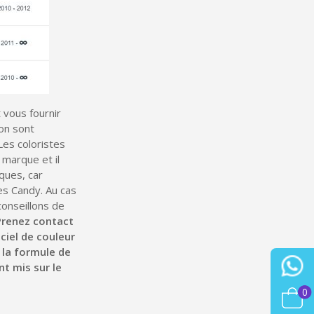
h en France Métropolitaine
sous 14 jours
a première commande
r chaque parrainage
ter : 5€ de réduction
 vous fournir
son sont
Les coloristes
 marque et il
iques, car
es Candy. Au cas
conseillons de
Prenez contact
ciel de couleur
 la formule de
t mis sur le
0