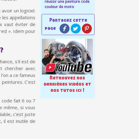
réussir une peinture code
en moins d'1 minute
couleur de moto
avoir un logiciel.
 les appellations
obtenez des bons d'achat
ux vaut éviter de
lité à chaque commande
 red ». Idem pour
h en France Métropolitaine
 ?
sous 14 jours
hance, s'il est de
a première commande
ut chercher avec
r chaque parrainage
 l'on a ce fameux
Retrouvez nos
 peintures. C'est
dernières vidéos et
ter : 5€ de réduction
nos tutos ici !
 code fait 6 ou 7
 De même, si vous
lable, c'est juste
 il est inutile de