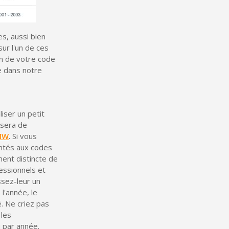
s, aussi bien
ur l'un de ces
on de votre code
e dans notre
iser un petit
e sera de
BMW
. Si vous
ontés aux codes
ent distincte de
essionnels et
sez-leur un
'année, le
é. Ne criez pas
 les
 par année.