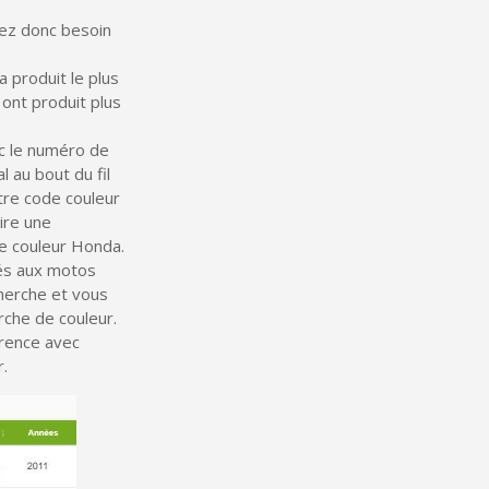
vez donc besoin
 produit le plus
 ont produit plus
ec le numéro de
l au bout du fil
tre code couleur
ire une
e couleur Honda.
iés aux motos
ter : 5€ de réduction
cherche et vous
che de couleur.
h en France Métropolitaine
érence avec
opolitaine pour 250€ d'achats
r.
ais dès 30€ d'achats
en moins d'1 minute
obtenez des bons d'achat