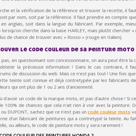
Votre devis en ligne 
rche et la vérification de la référence et trouver la recette, il faut 
oit par nom, soit par la référence. Il faut prendre en compte que
Partagez vos créations et 
 en anglais, soit dans la langue du fabricant. Par exemple, mie
Gagnez des points de fidé
» lorsqu'on cherche dans la base HARLEY, mais plutôt chercher «
us de chance de trouver avec « Rosso » (rouge en Italien).
Livraison sous 24 
uver le code couleur de sa peinture moto
Retour produits 
ît pas, en questionnant son concessionnaire, on aura peut être la c
Réduction de 5€ sur l
btenir la précieuse information ! Dans le cas contraire, il fa
10€ de bon d'achat pou
orums de discussion du web. Mais ce n'est pas tout ! Une fois que
cette teinte soit connue et déjà contretypée par les fabricants de
Inscription à la newslet
uleurs qui ont plus de 1 ou 2 ans d'ancienneté.
 d'avoir un code de la marque moto, et pas d'autre chose ! Si ce
 de 100% de chances que cela n'ait rien à voir avec la peinture.
 ou DUPONT, sachez que ce n'est pas un
code couleur moto
va
ne d'un fabricant de peintures qui a contretypé la teinte. Au fait,
elle, ou ailleurs, le code de peinture moto y sera rarement !
 CODE COULEUR DES PEINTURES HONDA ?