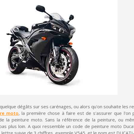
Paiement en 4x sans fr
Votre devis en ligne 
Partagez vos créations et 
Gagnez des points de fidé
Livraison sous 24 
Retour produits 
Réduction de 5€ sur l
10€ de bon d'achat pou
Inscription à la newslet
t quelque dégâts sur ses carénages, ou alors qu'on souhaite les r
Livraison sous 24 
ure moto
, la première chose à faire est de s'assurer que l'on
Livraison offerte en France métr
 de la peinture moto. Sans la référence de la peinture, ou m
a pas plus loin. A quoi ressemble un code de peinture moto Duca
Paiement en 4x sans fr
e lettre suivie de 3 chiffres, exemple V545, et le nom est DUCAT