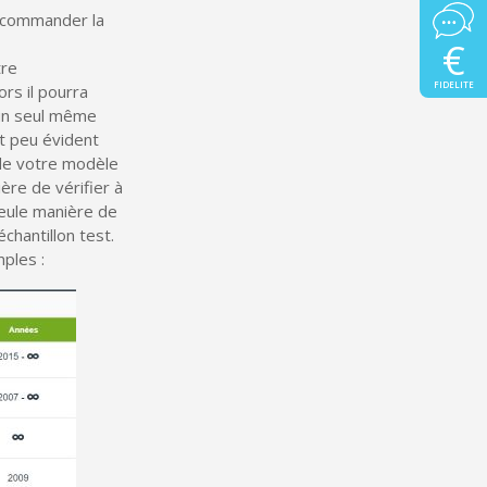
 commander la
€
tre
FIDELITE
rs il pourra
 un seul même
t peu évident
 de votre modèle
ère de vérifier à
 seule manière de
échantillon test.
ples :