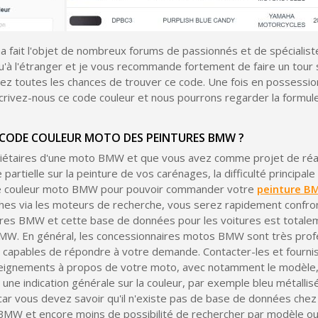
 fait l'objet de nombreux forums de passionnés et de spécialiste
'à l'étranger et je vous recommande fortement de faire un tour s
ez toutes les chances de trouver ce code. Une fois en possessi
crivez-nous ce code couleur et nous pourrons regarder la formul
 CODE COULEUR MOTO DES PEINTURES BMW ?
riétaires d'une moto BMW et que vous avez comme projet de réal
 partielle sur la peinture de vos carénages, la difficulté principal
e couleur moto BMW pour pouvoir commander votre
peinture 
ches via les moteurs de recherche, vous serez rapidement confr
ures BMW et cette base de données pour les voitures est totalem
MW. En général, les concessionnaires motos BMW sont très prof
capables de répondre à votre demande. Contacter-les et fournis
gnements à propos de votre moto, avec notamment le modèle, l
une indication générale sur la couleur, par exemple bleu métallis
, car vous devez savoir qu'il n'existe pas de base de données chez
BMW et encore moins de possibilité de rechercher par modèle ou