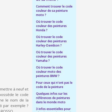
Comment trouver le code
ais dès 30€ d'achats
couleur de sa peinture
moto ?
en moins d'1 minute
Où trouver le code
couleur des peintures
obtenez des bons d'achat
Honda ?
lité à chaque commande
Où trouver le code
couleur des peintures
h en France Métropolitaine
Harley-Davidson ?
Où trouver le code
sous 14 jours
couleur des peintures
Yamaha ?
a première commande
Où trouver le code
couleur moto des
r chaque parrainage
peintures BMW ?
ter : 5€ de réduction
Pour ceux qui n'ont pas le
code de la peinture
emettre à neuf et
h en France Métropolitaine
Quelques infos sur les
 possède le code
références de peintures
opolitaine pour 250€ d'achats
ême le nom de la
dans le monde moto
ti par exemple ?
ais dès 30€ d'achats
3 infos essentielles pour
I-ROSSO.