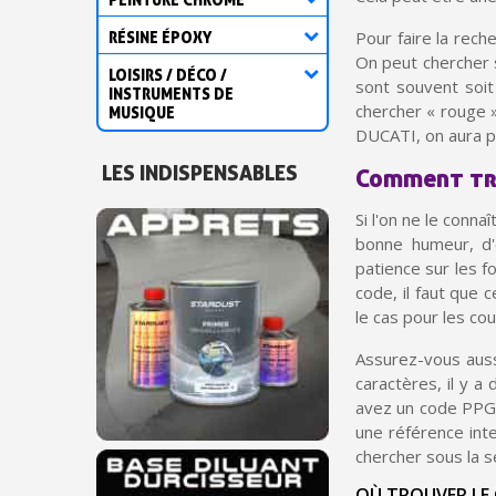
Pour faire la reche
RÉSINE ÉPOXY
On peut chercher s
LOISIRS / DÉCO /
sont souvent soit
INSTRUMENTS DE
chercher « rouge 
MUSIQUE
DUCATI, on aura pl
LES INDISPENSABLES
Comment tro
Si l'on ne le conna
bonne humeur, d'o
patience sur les f
code, il faut que 
le cas pour les co
Assurez-vous aussi
caractères, il y a
avez un code PPG
une référence inter
chercher sous la s
OÙ TROUVER LE