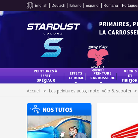
English
Deutsch
Italiano
Español
Română
Portuguê
PRIMAIRES, 
LA CARROSSER
PEINTURES À 
VERNIS 
EFFETS 
PEINTURE 
EFFET 
ET 
CHROME
CARROSSERIE
SPÉCIAUX
FINITION
Accueil
>
Les peintures auto, moto, vélo & scooter
>