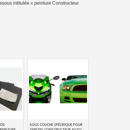
ssous intitulée « peinture Constructeur
ais dès 30€ d'achats
en moins d'1 minute
obtenez des bons d'achat
lité à chaque commande
h en France Métropolitaine
sous 14 jours
a première commande
r chaque parrainage
ter : 5€ de réduction
h en France Métropolitaine
opolitaine pour 250€ d'achats
 DE
SOUS COUCHE SPÉCIFIQUE POUR
er
Ajouter Au Panier
ais dès 30€ d'achats
PEINTURE
TEINTES CONSTRUCTEUR AUTO -