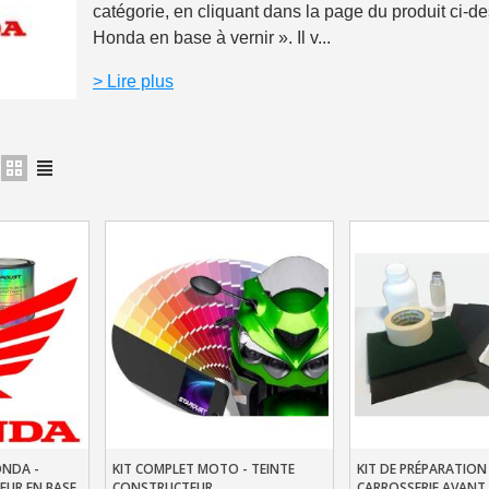
catégorie, en cliquant dans la page du produit ci-de
Honda en base à vernir ». Il v...
Paiement en 4x sans fr
Votre devis en ligne 
> Lire plus
Partagez vos créations et 
Gagnez des points de fidé
Livraison sous 24 
Retour produits 
Réduction de 5€ sur l
10€ de bon d'achat pou
Inscription à la newslet
Livraison sous 24 
Livraison offerte en France métr
ONDA -
KIT COMPLET MOTO - TEINTE
KIT DE PRÉPARATION
er
Ajouter Au Panier
Ajouter Au Pani
Paiement en 4x sans fr
EUR EN BASE
CONSTRUCTEUR
CARROSSERIE AVANT 