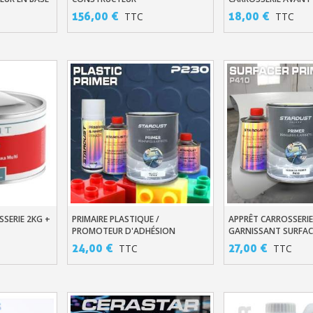
Votre devis en ligne 
156,00 €
18,00 €
TTC
TTC
Partagez vos créations et 
Gagnez des points de fidé
Livraison sous 24 
Retour produits 
Réduction de 5€ sur l
10€ de bon d'achat pou
Inscription à la newslet
SERIE 2KG +
PRIMAIRE PLASTIQUE /
APPRÊT CARROSSERIE
er
Ajouter Au Panier
Ajouter Au Pani
PROMOTEUR D'ADHÉSION
GARNISSANT SURFAC
MONOCOMPOSANTE P230
24,00 €
27,00 €
TTC
TTC