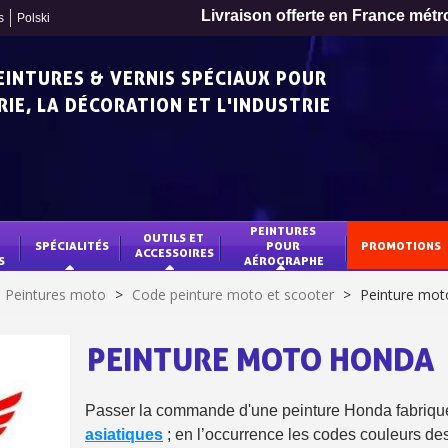
Livraison offerte en France métr
s
Polski
PEINTURES & VERNIS SPÉCIAUX POUR
IE, LA DÉCORATION ET L'INDUSTRIE
PEINTURES 
OUTILS ET 
SPÉCIALITÉS
POUR 
PROMOTIONS
ACCESSOIRES
S
AÉROGRAPHE
Peintures moto
>
Code peinture moto et scooter
>
Peinture mo
PEINTURE MOTO HONDA
Inscription à la newslet
Passer la commande d'une peinture Honda fabriqu
Livraison sous 24 
asiatiques
; en l’occurrence les codes couleurs de
Livraison offerte en France métr