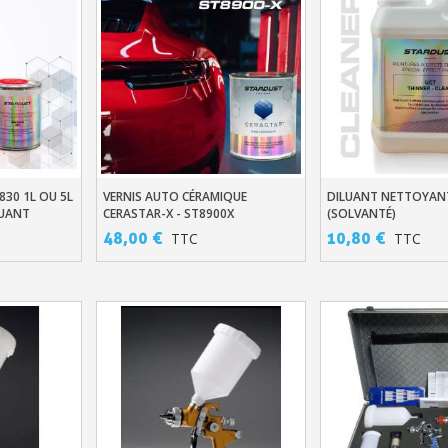
830 1L OU 5L
VERNIS AUTO CÉRAMIQUE
DILUANT NETTOYANT
er
Ajouter Au Panier
Ajouter Au Pani
LUANT
CERASTAR-X - ST8900X
(SOLVANTÉ)
48,00 €
10,80 €
TTC
TTC
Inscription à la newslet
Livraison sous 24 
Livraison offerte en France métr
Paiement en 4x sans fr
Votre devis en ligne 
Partagez vos créations et 