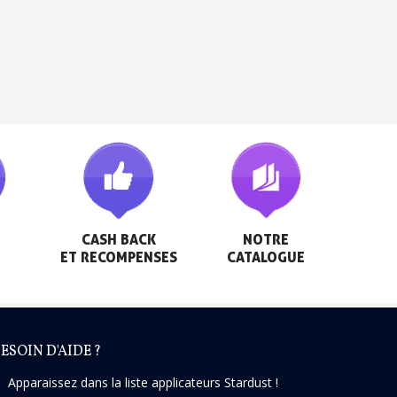
h en France Métropolitaine
sous 14 jours
a première commande
r chaque parrainage
ter : 5€ de réduction
CASH BACK

NOTRE

ET RECOMPENSES
CATALOGUE
ESOIN D'AIDE ?
Apparaissez dans la liste applicateurs Stardust !