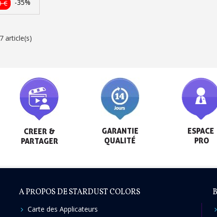
-35%
0 €
Livraison sous 24 
Retour produits 
 article(s)
Réduction de 5€ sur l
10€ de bon d'achat pou
Inscription à la newslet
GARANTIE

ESPACE

CREER &

QUALITÉ
 PRO
PARTAGER
A PROPOS DE STARDUST COLORS
B
Carte des Applicateurs