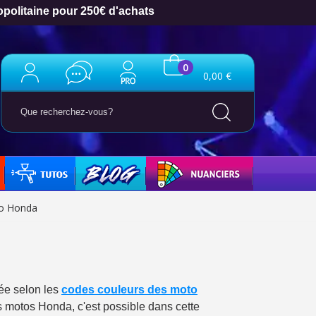
opolitaine pour 250€ d'achats
0
0,00 €
TUTO
BLOG
NUANCIERS
to Honda
ter : 5€ de réduction
ée selon les
codes couleurs des moto
h en France Métropolitaine
s motos Honda, c'est possible dans cette
opolitaine pour 250€ d'achats