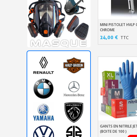
MINI PISTOLET HVLP
Ajouter Au Pani
CHROME
24,00 €
TTC
GANTS EN NITRILE JE
Ajouter Au Pani
(BOITE DE 100 )