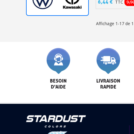
6,44 €
TTC
9,9
Affichage 1-17 de 17
BESOIN

LIVRAISON

D'AIDE
RAPIDE