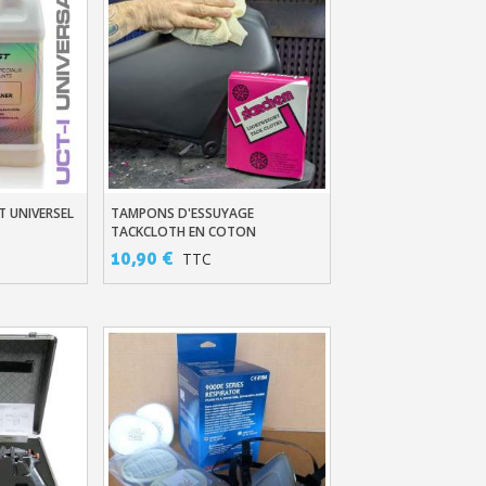
 UNIVERSEL
TAMPONS D'ESSUYAGE
er
Ajouter Au Panier
TACKCLOTH EN COTON
ANTIPOUSSIÈRE X10
10,90 €
TTC
ter : 5€ de réduction
h en France Métropolitaine
opolitaine pour 250€ d'achats
ais dès 30€ d'achats
en moins d'1 minute
obtenez des bons d'achat