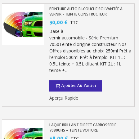
Paiement en 4x sans frais dès 30€ d'achats
PEINTURE AUTO BI-COUCHE SOLVANTÉE À
Votre devis en ligne en moins d'1 minute
VERNIR - TEINTE CONSTRUCTEUR
30,00 €
TTC
Partagez vos créations et obtenez des bons d'achat
Base à
Gagnez des points de fidélité à chaque commande
vernir automobile - Série Premium
7050Teinte d'origine constructeur Nos
Livraison sous 24 h en France Métropolitaine
Offres disponibles au choix: 250ml Prêt à
Retour produits sous 14 jours
l'emploi 500ml Prêt à l'emploi KIT 1L :
0.5L teinte + 0.5L diluant KIT 2L : 1L
Réduction de 5€ sur la première commande
teinte +...
10€ de bon d'achat pour chaque parrainage
Ajouter Au Panier
Inscription à la newsletter : 5€ de réduction
Aperçu Rapide
LAQUE BRILLANT DIRECT CARROSSERIE
7080UHS – TEINTE VOITURE
48,00 €
TTC