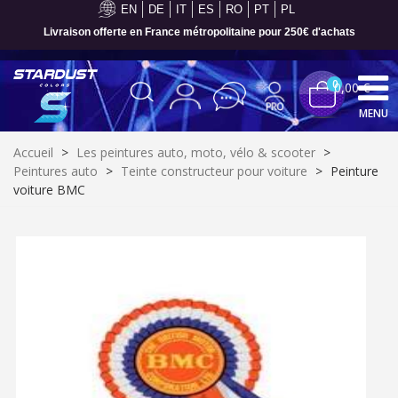
EN
DE
IT
ES
RO
PT
PL
Paiement en 4x sans frais dès 30€ d'achats
0
0,00 €
MENU
Accueil
>
Les peintures auto, moto, vélo & scooter
>
Peintures auto
>
Teinte constructeur pour voiture
>
Peinture
voiture BMC
Inscription à la newsletter : 5€ de réduction
Livraison sous 24 h en France Métropolitaine