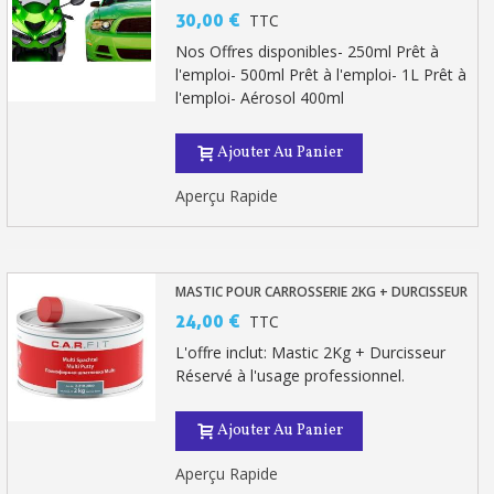
30,00 €
TTC
Livraison sous 24 h en France Métropolitaine
Nos Offres disponibles- 250ml Prêt à
Retour produits sous 14 jours
l'emploi- 500ml Prêt à l'emploi- 1L Prêt à
l'emploi- Aérosol 400ml
Réduction de 5€ sur la première commande
10€ de bon d'achat pour chaque parrainage
Ajouter Au Panier
Inscription à la newsletter : 5€ de réduction
Aperçu Rapide
MASTIC POUR CARROSSERIE 2KG + DURCISSEUR
24,00 €
TTC
L'offre inclut: Mastic 2Kg + Durcisseur
Réservé à l'usage professionnel.
Ajouter Au Panier
Aperçu Rapide