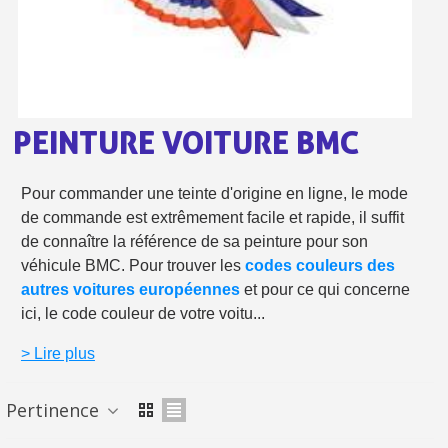
Livraison offerte en France métropolitaine pour 250€ d'achats
Paiement en 4x sans frais dès 30€ d'achats
Votre devis en ligne en moins d'1 minute
Partagez vos créations et obtenez des bons d'achat
PEINTURE VOITURE BMC
Gagnez des points de fidélité à chaque commande
Pour commander une teinte d'origine en ligne, le mode
Livraison sous 24 h en France Métropolitaine
de commande est extrêmement facile et rapide, il suffit
Retour produits sous 14 jours
de connaître la référence de sa peinture pour son
véhicule BMC. Pour trouver les
codes couleurs des
Réduction de 5€ sur la première commande
autres voitures européennes
et pour ce qui concerne
10€ de bon d'achat pour chaque parrainage
ici, le code couleur de votre voitu...
Inscription à la newsletter : 5€ de réduction
> Lire plus
Livraison sous 24 h en France Métropolitaine
Pertinence
Livraison offerte en France métropolitaine pour 250€ d'achats