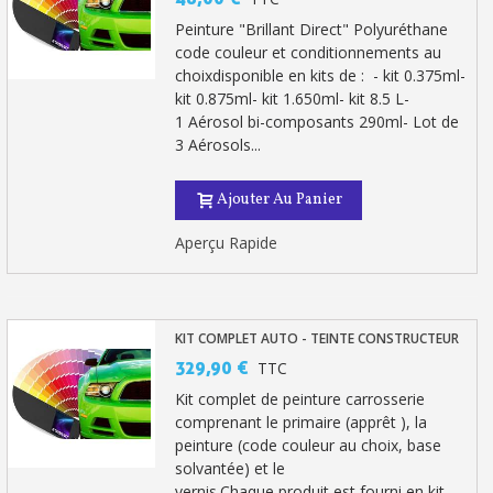
Peinture "Brillant Direct" Polyuréthane
code couleur et conditionnements au
choixdisponible en kits de : - kit 0.375ml-
kit 0.875ml- kit 1.650ml- kit 8.5 L-
1 Aérosol bi-composants 290ml- Lot de
3 Aérosols...
Ajouter Au Panier
Aperçu Rapide
Inscription à la newsletter : 5€ de réduction
KIT COMPLET AUTO - TEINTE CONSTRUCTEUR
Livraison sous 24 h en France Métropolitaine
329,90 €
TTC
Livraison offerte en France métropolitaine pour 250€ d'achats
Kit complet de peinture carrosserie
comprenant le primaire (apprêt ), la
Paiement en 4x sans frais dès 30€ d'achats
peinture (code couleur au choix, base
Votre devis en ligne en moins d'1 minute
solvantée) et le
vernis.Chaque produit est fourni en kit