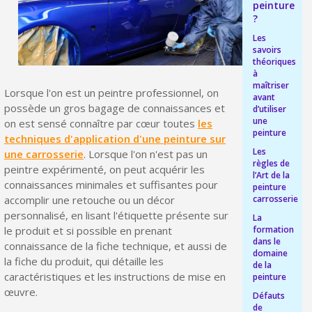
peinture
Livraison offerte en France métropolitaine pour 250€ d'achats
?
Les
Paiement en 4x sans frais dès 30€ d'achats
savoirs
théoriques
Votre devis en ligne en moins d'1 minute
à
maîtriser
Partagez vos créations et obtenez des bons d'achat
Lorsque l'on est un peintre professionnel, on
avant
possède un gros bagage de connaissances et
d’utiliser
Gagnez des points de fidélité à chaque commande
une
on est sensé connaître par cœur toutes
les
peinture
techniques d'application d'une peinture sur
Livraison sous 24 h en France Métropolitaine
Les
une carrosserie
. Lorsque l'on n'est pas un
règles de
Retour produits sous 14 jours
peintre expérimenté, on peut acquérir les
l’Art de la
connaissances minimales et suffisantes pour
peinture
Réduction de 5€ sur la première commande
carrosserie
accomplir une retouche ou un décor
personnalisé, en lisant l'étiquette présente sur
10€ de bon d'achat pour chaque parrainage
La
formation
le produit et si possible en prenant
Inscription à la newsletter : 5€ de réduction
dans le
connaissance de la fiche technique, et aussi de
domaine
la fiche du produit, qui détaille les
de la
Livraison sous 24 h en France Métropolitaine
caractéristiques et les instructions de mise en
peinture
œuvre.
Livraison offerte en France métropolitaine pour 250€ d'achats
Défauts
de