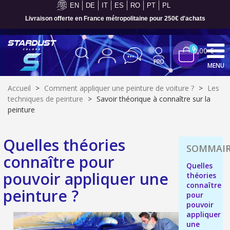
EN
DE
IT
ES
RO
PT
PL
Livraison offerte en France métropolitaine pour 250€ d'achats
0
0,00 €
MENU
Accueil
>
Comment appliquer une peinture de voiture ?
>
Les
techniques de peinture
>
Savoir théorique à connaître sur la
peinture
Quelles théories
connaître pour
Quelles
pouvoir appliquer une
théories
connaître
peinture ?
pour
pouvoir
Inscription à la newsletter : 5€ de réduction
appliquer
Livraison sous 24 h en France Métropolitaine
une