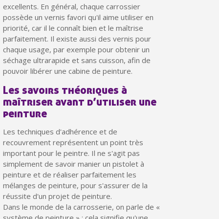
Partagez vos créations et obtenez des bons d'achat
excellents. En général, chaque carrossier
possède un vernis favori qu'il aime utiliser en
Gagnez des points de fidélité à chaque commande
priorité, car il le connaît bien et le maîtrise
parfaitement. Il existe aussi des vernis pour
Livraison sous 24 h en France Métropolitaine
chaque usage, par exemple pour obtenir un
Retour produits sous 14 jours
séchage ultrarapide et sans cuisson, afin de
pouvoir libérer une cabine de peinture.
Réduction de 5€ sur la première commande
Les savoirs théoriques à
10€ de bon d'achat pour chaque parrainage
maîtriser avant d’utiliser une
Inscription à la newsletter : 5€ de réduction
peinture
Livraison sous 24 h en France Métropolitaine
Les techniques d'adhérence et de
recouvrement représentent un point très
Livraison offerte en France métropolitaine pour 250€ d'achats
important pour le peintre. Il ne s'agit pas
simplement de savoir manier un pistolet à
Paiement en 4x sans frais dès 30€ d'achats
peinture et de réaliser parfaitement les
Votre devis en ligne en moins d'1 minute
mélanges de peinture, pour s'assurer de la
réussite d'un projet de peinture.
Partagez vos créations et obtenez des bons d'achat
Dans le monde de la carrosserie, on parle de «
Gagnez des points de fidélité à chaque commande
système de peinture » : cela signifie qu'une