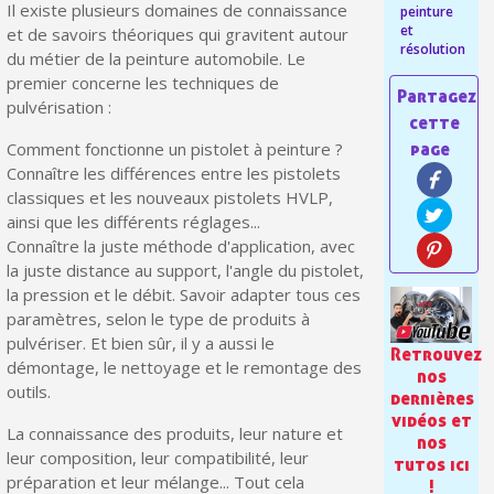
Paiement en 4x sans frais dès 30€ d'achats
Il existe plusieurs domaines de connaissance
peinture
et
et de savoirs théoriques qui gravitent autour
Votre devis en ligne en moins d'1 minute
résolution
du métier de la peinture automobile. Le
premier concerne les techniques de
Partagez vos créations et obtenez des bons d'achat
pulvérisation :
Gagnez des points de fidélité à chaque commande
Comment fonctionne un pistolet à peinture ?
Livraison sous 24 h en France Métropolitaine
Connaître les différences entre les pistolets
classiques et les nouveaux pistolets HVLP,
Retour produits sous 14 jours
ainsi que les différents réglages...
Connaître la juste méthode d'application, avec
Réduction de 5€ sur la première commande
la juste distance au support, l'angle du pistolet,
10€ de bon d'achat pour chaque parrainage
la pression et le débit. Savoir adapter tous ces
paramètres, selon le type de produits à
Inscription à la newsletter : 5€ de réduction
pulvériser. Et bien sûr, il y a aussi le
Retrouvez
démontage, le nettoyage et le remontage des
nos
outils.
dernières
vidéos et
La connaissance des produits, leur nature et
nos
leur composition, leur compatibilité, leur
tutos ici
préparation et leur mélange... Tout cela
!