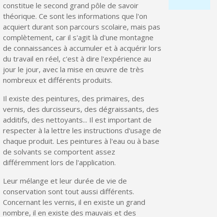
constitue le second grand pôle de savoir
théorique. Ce sont les informations que l'on
acquiert durant son parcours scolaire, mais pas
complètement, car il s'agit là d'une montagne
de connaissances à accumuler et à acquérir lors
du travail en réel, c'est à dire l'expérience au
jour le jour, avec la mise en œuvre de très
nombreux et différents produits.
Il existe des peintures, des primaires, des
vernis, des durcisseurs, des dégraissants, des
additifs, des nettoyants... Il est important de
respecter à la lettre les instructions d'usage de
Inscription à la newsletter : 5€ de réduction
chaque produit. Les peintures à l'eau ou à base
de solvants se comportent assez
Livraison sous 24 h en France Métropolitaine
différemment lors de l'application.
Livraison offerte en France métropolitaine pour 250€ d'achats
Leur mélange et leur durée de vie de
Paiement en 4x sans frais dès 30€ d'achats
conservation sont tout aussi différents.
Concernant les vernis, il en existe un grand
Votre devis en ligne en moins d'1 minute
nombre, il en existe des mauvais et des