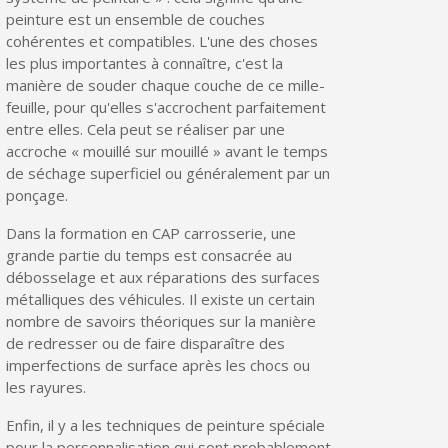
peinture est un ensemble de couches
Livraison sous 24 h en France Métropolitaine
cohérentes et compatibles. L'une des choses
les plus importantes à connaître, c'est la
Retour produits sous 14 jours
manière de souder chaque couche de ce mille-
Réduction de 5€ sur la première commande
feuille, pour qu'elles s'accrochent parfaitement
entre elles. Cela peut se réaliser par une
10€ de bon d'achat pour chaque parrainage
accroche « mouillé sur mouillé » avant le temps
de séchage superficiel ou généralement par un
Inscription à la newsletter : 5€ de réduction
ponçage.
Dans la formation en CAP carrosserie, une
grande partie du temps est consacrée au
débosselage et aux réparations des surfaces
métalliques des véhicules. Il existe un certain
nombre de savoirs théoriques sur la manière
de redresser ou de faire disparaître des
imperfections de surface après les chocs ou
les rayures.
Enfin, il y a les techniques de peinture spéciale
pour la personnalisation qui sont probablement