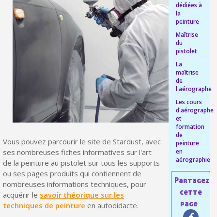
dédiées à
Livraison offerte en France métropolitaine pour 250€ d'achats
la
peinture
Paiement en 4x sans frais dès 30€ d'achats
Maîtrise
du
Votre devis en ligne en moins d'1 minute
pistolet
Partagez vos créations et obtenez des bons d'achat
La
maîtrise
Gagnez des points de fidélité à chaque commande
de
l'aérographe
Livraison sous 24 h en France Métropolitaine
Les cours
d'aérographe
Retour produits sous 14 jours
et
formation
Réduction de 5€ sur la première commande
de
Vous pouvez parcourir le site de Stardust, avec
peinture
10€ de bon d'achat pour chaque parrainage
ses nombreuses fiches informatives sur l'art
en
aérographie
de la peinture au pistolet sur tous les supports
Inscription à la newsletter : 5€ de réduction
ou ses pages produits qui contiennent de
nombreuses informations techniques, pour
Livraison sous 24 h en France Métropolitaine
acquérir le
savoir théorique sur les
Livraison offerte en France métropolitaine pour 250€ d'achats
techniques de peinture
en autodidacte.