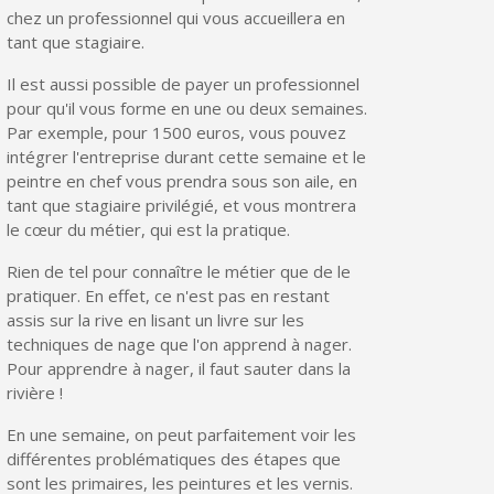
chez un professionnel qui vous accueillera en
tant que stagiaire.
Il est aussi possible de payer un professionnel
pour qu'il vous forme en une ou deux semaines.
Par exemple, pour 1500 euros, vous pouvez
intégrer l'entreprise durant cette semaine et le
peintre en chef vous prendra sous son aile, en
tant que stagiaire privilégié, et vous montrera
le cœur du métier, qui est la pratique.
Rien de tel pour connaître le métier que de le
pratiquer. En effet, ce n'est pas en restant
Inscription à la newsletter : 5€ de réduction
assis sur la rive en lisant un livre sur les
techniques de nage que l'on apprend à nager.
Livraison sous 24 h en France Métropolitaine
Pour apprendre à nager, il faut sauter dans la
Livraison offerte en France métropolitaine pour 250€ d'achats
rivière !
Paiement en 4x sans frais dès 30€ d'achats
En une semaine, on peut parfaitement voir les
différentes problématiques des étapes que
Votre devis en ligne en moins d'1 minute
sont les primaires, les peintures et les vernis.