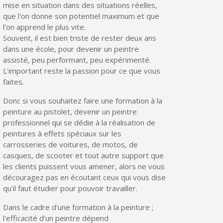
mise en situation dans des situations réelles,
Livraison sous 24 h en France Métropolitaine
que l'on donne son potentiel maximum et que
l'on apprend le plus vite.
Retour produits sous 14 jours
Souvent, il est bien triste de rester deux ans
dans une école, pour devenir un peintre
Réduction de 5€ sur la première commande
assisté, peu performant, peu expérimenté.
10€ de bon d'achat pour chaque parrainage
L'important reste la passion pour ce que vous
faites.
Inscription à la newsletter : 5€ de réduction
Donc si vous souhaitez faire une formation à la
peinture au pistolet, devenir un peintre
professionnel qui se dédie à la réalisation de
peintures à effets spéciaux sur les
carrosseries de voitures, de motos, de
casques, de scooter et tout autre support que
les clients puissent vous amener, alors ne vous
découragez pas en écoutant ceux qui vous dise
qu'il faut étudier pour pouvoir travailler.
Dans le cadre d'une formation à la peinture ;
l'efficacité d'un peintre dépend