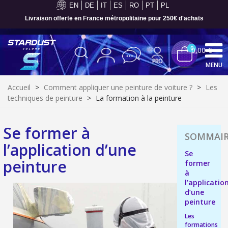
EN
DE
IT
ES
RO
PT
PL
Livraison offerte en France métropolitaine pour 250€ d'achats
0
0,00 €
MENU
Accueil
>
Comment appliquer une peinture de voiture ?
>
Les
techniques de peinture
>
La formation à la peinture
Se former à
l’application d’une
Se
peinture
former
à
l’applicatio
d’une
peinture
Inscription à la newsletter : 5€ de réduction
Les
Livraison sous 24 h en France Métropolitaine
formations