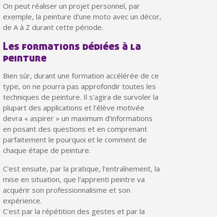
Partagez vos créations et obtenez des bons d'achat
On peut réaliser un projet personnel, par
exemple, la peinture d'une moto avec un décor,
Gagnez des points de fidélité à chaque commande
de A à Z durant cette période.
Livraison sous 24 h en France Métropolitaine
Les formations dédiées à la
peinture
Retour produits sous 14 jours
Réduction de 5€ sur la première commande
Bien sûr, durant une formation accélérée de ce
type, on ne pourra pas approfondir toutes les
10€ de bon d'achat pour chaque parrainage
techniques de peinture. Il s'agira de survoler la
plupart des applications et l'élève motivée
Inscription à la newsletter : 5€ de réduction
devra « aspirer » un maximum d'informations
Livraison sous 24 h en France Métropolitaine
en posant des questions et en comprenant
parfaitement le pourquoi et le comment de
Livraison offerte en France métropolitaine pour 250€ d'achats
chaque étape de peinture.
Paiement en 4x sans frais dès 30€ d'achats
C'est ensuite, par la pratique, l'entraînement, la
mise en situation, que l'apprenti peintre va
Votre devis en ligne en moins d'1 minute
acquérir son professionnalisme et son
Partagez vos créations et obtenez des bons d'achat
expérience.
C'est par la répétition des gestes et par la
Gagnez des points de fidélité à chaque commande