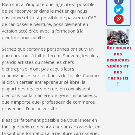
Paiement en 4x sans frais dès 30€ d'achats
Bien sûr, à n'importe quel âge, il est possible
de se reconvertir dans le métier qui nous
Votre devis en ligne en moins d'1 minute
passionne et il est possible de passer un CAP
Partagez vos créations et obtenez des bons d'achat
de carrosserie peinture, possiblement en
version accélérée avec la formation à la
Gagnez des points de fidélité à chaque commande
peinture pour adultes.
Livraison sous 24 h en France Métropolitaine
Retrouvez
Sachez que certaines personnes ont suivi un
nos
parcours tout à fait différent. Souvent, les plus
Retour produits sous 14 jours
dernières
grands artistes ou même les chefs
vidéos et
Réduction de 5€ sur la première commande
d'entreprise, n'ont pas acquis leurs
nos
connaissances sur les bancs de l'école. Comme
tutos ici
10€ de bon d'achat pour chaque parrainage
le dit un certain entrepreneur célèbre, la
!
plupart des dealers de rue, en connaissent
Inscription à la newsletter : 5€ de réduction
bien plus sur la manière de gérer un business,
que n'importe quel professeur de commerce
provenant d'une université.
Il est parfaitement possible de vous lancer en
tant que peintre décorateur sur carrosserie, en
faisant une formation à la peinture carrosserie,