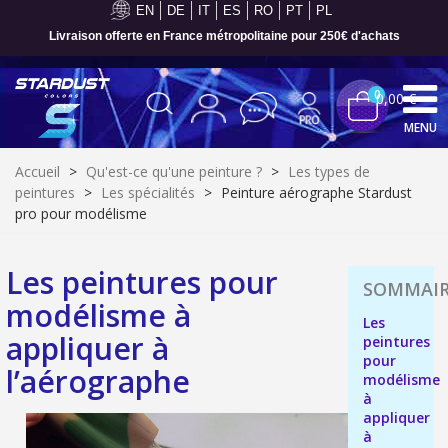
EN
DE
IT
ES
RO
PT
PL
Livraison offerte en France métropolitaine pour 250€ d'achats
0
0,00 €
MENU
Accueil
>
Qu'est-ce qu'une peinture ?
>
Les types de
peintures
>
Les spécialités
>
Peinture aérographe Stardust
pro pour modélisme
Les peintures pour
modélisme à
Les
appliquer à
peintures
pour
l’aérographe
modélisme
à
Inscription à la newsletter : 5€ de réduction
appliquer
Livraison sous 24 h en France Métropolitaine
à