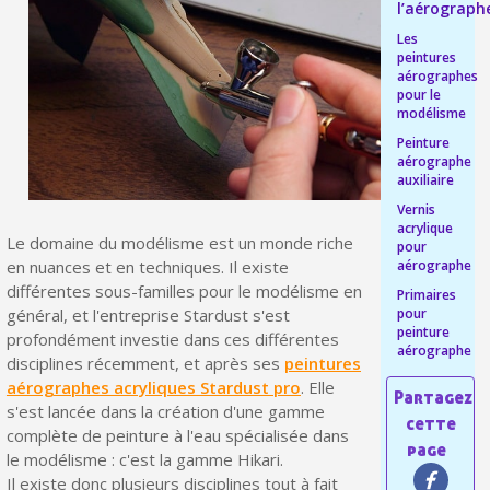
l’aérograph
Livraison offerte en France métropolitaine pour 250€ d'achats
Les
peintures
Paiement en 4x sans frais dès 30€ d'achats
aérographes
pour le
Votre devis en ligne en moins d'1 minute
modélisme
Partagez vos créations et obtenez des bons d'achat
Peinture
aérographe
auxiliaire
Gagnez des points de fidélité à chaque commande
Vernis
Livraison sous 24 h en France Métropolitaine
acrylique
Le domaine du modélisme est un monde riche
pour
Retour produits sous 14 jours
aérographe
en nuances et en techniques. Il existe
différentes sous-familles pour le modélisme en
Primaires
Réduction de 5€ sur la première commande
pour
général, et l'entreprise Stardust s'est
peinture
profondément investie dans ces différentes
10€ de bon d'achat pour chaque parrainage
aérographe
disciplines récemment, et après ses
peintures
Inscription à la newsletter : 5€ de réduction
aérographes acryliques Stardust pro
. Elle
s'est lancée dans la création d'une gamme
Livraison sous 24 h en France Métropolitaine
complète de peinture à l'eau spécialisée dans
Livraison offerte en France métropolitaine pour 250€ d'achats
le modélisme : c'est la gamme Hikari.
Il existe donc plusieurs disciplines tout à fait