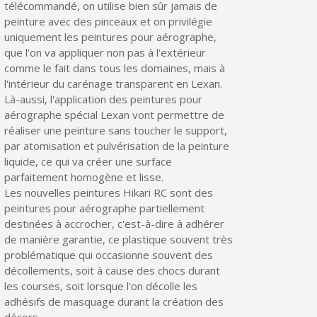
télécommandé, on utilise bien sûr jamais de
peinture avec des pinceaux et on privilégie
Livraison sous 24 h en France Métropolitaine
uniquement les peintures pour aérographe,
Retour produits sous 14 jours
que l'on va appliquer non pas à l'extérieur
comme le fait dans tous les domaines, mais à
Réduction de 5€ sur la première commande
l'intérieur du carénage transparent en Lexan.
10€ de bon d'achat pour chaque parrainage
Là-aussi, l'application des peintures pour
aérographe spécial Lexan vont permettre de
Inscription à la newsletter : 5€ de réduction
réaliser une peinture sans toucher le support,
par atomisation et pulvérisation de la peinture
liquide, ce qui va créer une surface
parfaitement homogène et lisse.
Les nouvelles peintures Hikari RC sont des
peintures pour aérographe partiellement
destinées à accrocher, c'est-à-dire à adhérer
de manière garantie, ce plastique souvent très
problématique qui occasionne souvent des
décollements, soit à cause des chocs durant
les courses, soit lorsque l'on décolle les
adhésifs de masquage durant la création des
décors.