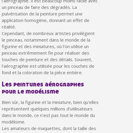
l'aérographie. Il est beaucoup moins facile avec
un pinceau de faire des dégradés. La
pulvérisation de la peinture permet une
application homogène, donnant un effet de
réalité.
Cependant, de nombreux artistes privilégient
le pinceau, notamment dans le monde de la
figurine et des miniatures, où l'on utilise un
pinceau extrêmement fin pour réaliser des
touches de peinture et des détails. Souvent,
l'aérographie est utilisée pour les couches de
fond et la coloration de la pièce entière.
Les peintures aérographes
Inscription à la newsletter : 5€ de réduction
pour le modélisme
Livraison sous 24 h en France Métropolitaine
Bien sûr, la figurine et la miniature, bien qu'elles
Livraison offerte en France métropolitaine pour 250€ d'achats
représentent quelques millions d'utilisateurs
Paiement en 4x sans frais dès 30€ d'achats
dans le monde, ce n'est pas tout le monde du
modélisme.
Votre devis en ligne en moins d'1 minute
Les amateurs de maquettes, dont la taille des