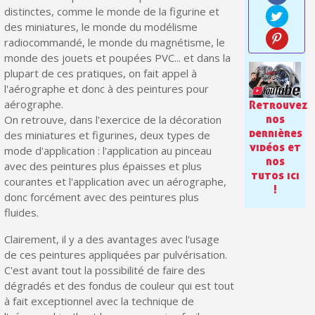
Paiement en 4x sans frais dès 30€ d'achats
distinctes, comme le monde de la figurine et
des miniatures, le monde du modélisme
Votre devis en ligne en moins d'1 minute
radiocommandé, le monde du magnétisme, le
Partagez vos créations et obtenez des bons d'achat
monde des jouets et poupées PVC... et dans la
plupart de ces pratiques, on fait appel à
Gagnez des points de fidélité à chaque commande
l'aérographe et donc à des peintures pour
aérographe.
Retrouvez
Livraison sous 24 h en France Métropolitaine
nos
On retrouve, dans l'exercice de la décoration
Retour produits sous 14 jours
dernières
des miniatures et figurines, deux types de
vidéos et
mode d'application : l'application au pinceau
Réduction de 5€ sur la première commande
nos
avec des peintures plus épaisses et plus
tutos ici
courantes et l'application avec un aérographe,
10€ de bon d'achat pour chaque parrainage
!
donc forcément avec des peintures plus
Inscription à la newsletter : 5€ de réduction
fluides.
Clairement, il y a des avantages avec l'usage
de ces peintures appliquées par pulvérisation.
C'est avant tout la possibilité de faire des
dégradés et des fondus de couleur qui est tout
à fait exceptionnel avec la technique de