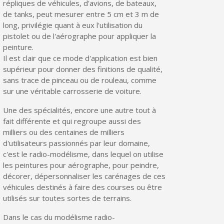
répliques de véhicules, d'avions, de bateaux,
Partagez vos créations et obtenez des bons d'achat
de tanks, peut mesurer entre 5 cm et 3 m de
Gagnez des points de fidélité à chaque commande
long, privilégie quant à eux l'utilisation du
pistolet ou de l'aérographe pour appliquer la
Livraison sous 24 h en France Métropolitaine
peinture.
Il est clair que ce mode d'application est bien
Retour produits sous 14 jours
supérieur pour donner des finitions de qualité,
Réduction de 5€ sur la première commande
sans trace de pinceau ou de rouleau, comme
sur une véritable carrosserie de voiture.
10€ de bon d'achat pour chaque parrainage
Une des spécialités, encore une autre tout à
Inscription à la newsletter : 5€ de réduction
fait différente et qui regroupe aussi des
Livraison sous 24 h en France Métropolitaine
milliers ou des centaines de milliers
d'utilisateurs passionnés par leur domaine,
Livraison offerte en France métropolitaine pour 250€ d'achats
c'est le radio-modélisme, dans lequel on utilise
les peintures pour aérographe, pour peindre,
Paiement en 4x sans frais dès 30€ d'achats
décorer, dépersonnaliser les carénages de ces
Votre devis en ligne en moins d'1 minute
véhicules destinés à faire des courses ou être
utilisés sur toutes sortes de terrains.
Partagez vos créations et obtenez des bons d'achat
Dans le cas du modélisme radio-
Gagnez des points de fidélité à chaque commande