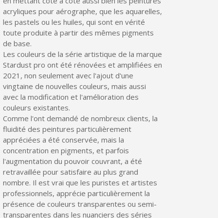
en mettant côte à côte aussi bien les peintures
Partagez vos créations et obtenez des bons d'achat
acryliques pour aérographe, que les aquarelles,
les pastels ou les huiles, qui sont en vérité
Gagnez des points de fidélité à chaque commande
toute produite à partir des mêmes pigments
Livraison sous 24 h en France Métropolitaine
de base.
Les couleurs de la série artistique de la marque
Retour produits sous 14 jours
Stardust pro ont été rénovées et amplifiées en
2021, non seulement avec l'ajout d'une
Réduction de 5€ sur la première commande
vingtaine de nouvelles couleurs, mais aussi
10€ de bon d'achat pour chaque parrainage
avec la modification et l'amélioration des
couleurs existantes.
Inscription à la newsletter : 5€ de réduction
Comme l'ont demandé de nombreux clients, la
Livraison sous 24 h en France Métropolitaine
fluidité des peintures particulièrement
appréciées a été conservée, mais la
Livraison offerte en France métropolitaine pour 250€ d'achats
concentration en pigments, et parfois
l'augmentation du pouvoir couvrant, a été
Paiement en 4x sans frais dès 30€ d'achats
retravaillée pour satisfaire au plus grand
Votre devis en ligne en moins d'1 minute
nombre. Il est vrai que les puristes et artistes
professionnels, apprécie particulièrement la
Partagez vos créations et obtenez des bons d'achat
présence de couleurs transparentes ou semi-
transparentes dans les nuanciers des séries
Gagnez des points de fidélité à chaque commande