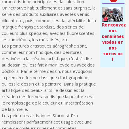
caractéristique principale est la coloration.
Paiement en 4x sans frais dès 30€ d'achats
On retrouve habituellement et sans surprise, la
Votre devis en ligne en moins d'1 minute
série des produits auxiliaires avec les vernis
diluant etc., puis, comme c'est la spécialité de la
Partagez vos créations et obtenez des bons d'achat
Retrouvez
marque française Stardust, des séries de
nos
couleurs plus spéciales, avec les fluorescentes,
Gagnez des points de fidélité à chaque commande
dernières
les caméléons, les métallisés, etc.
vidéos et
Livraison sous 24 h en France Métropolitaine
Les peintures artistiques aérographe sont,
nos
comme leur nom l'indique, des peintures
tutos ici
Retour produits sous 14 jours
destinées à la création artistique, c'est-à-dire
!
Réduction de 5€ sur la première commande
au dessin, qui est fait à main levée ou avec des
pochoirs. Par le terme dessin, nous évoquons
10€ de bon d'achat pour chaque parrainage
la première forme classique d'art graphique,
qui est le dessin et la peinture. Dans la pratique
Inscription à la newsletter : 5€ de réduction
artistique des beaux-arts, le dessin est la
création des formes tandis que la peinture est
le remplissage de la couleur et l'interprétation
de la lumière.
Les peintures artistiques Stardust Pro
remplissent parfaitement cet usage avec une
série de couleurs riches et complètes.