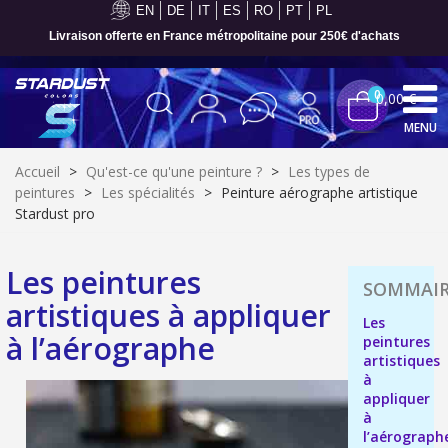
EN
DE
IT
ES
RO
PT
PL
Livraison offerte en France métropolitaine pour 250€ d'achats
0
0,00 €
MENU
Accueil
>
Qu'est-ce qu'une peinture ?
>
Les types de
peintures
>
Les spécialités
>
Peinture aérographe artistique
Stardust pro
Les peintures
artistiques à appliquer
Les
à l’aérographe
peintures
artistiques
à
appliquer
Inscription à la newsletter : 5€ de réduction
à
Livraison sous 24 h en France Métropolitaine
l’aérograph