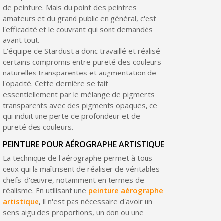
de peinture. Mais du point des peintres
Livraison sous 24 h en France Métropolitaine
amateurs et du grand public en général, c'est
l'efficacité et le couvrant qui sont demandés
Retour produits sous 14 jours
avant tout.
L'équipe de Stardust a donc travaillé et réalisé
Réduction de 5€ sur la première commande
certains compromis entre pureté des couleurs
10€ de bon d'achat pour chaque parrainage
naturelles transparentes et augmentation de
l'opacité. Cette dernière se fait
Inscription à la newsletter : 5€ de réduction
essentiellement par le mélange de pigments
transparents avec des pigments opaques, ce
qui induit une perte de profondeur et de
pureté des couleurs.
PEINTURE POUR AÉROGRAPHE ARTISTIQUE
La technique de l'aérographe permet à tous
ceux qui la maîtrisent de réaliser de véritables
chefs-d'œuvre, notamment en termes de
réalisme. En utilisant une
peinture aérographe
artistique
, il n'est pas nécessaire d'avoir un
sens aigu des proportions, un don ou une