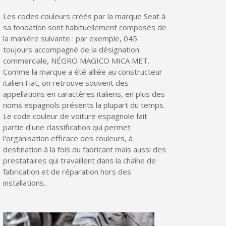
Partagez vos créations et obtenez des bons d'achat
Les codes couleurs créés par la marque Seat à
Gagnez des points de fidélité à chaque commande
sa fondation sont habituellement composés de
la manière suivante : par exemple, 045
Livraison sous 24 h en France Métropolitaine
toujours accompagné de la désignation
Retour produits sous 14 jours
commerciale, NÉGRO MAGICO MICA MET.
Comme la marque a été alliée au constructeur
Réduction de 5€ sur la première commande
italien Fiat, on retrouve souvent des
appellations en caractères italiens, en plus des
10€ de bon d'achat pour chaque parrainage
noms espagnols présents la plupart du temps.
Inscription à la newsletter : 5€ de réduction
Le code couleur de voiture espagnole fait
partie d'une classification qui permet
Livraison sous 24 h en France Métropolitaine
l'organisation efficace des couleurs, à
destination à la fois du fabricant mais aussi des
Livraison offerte en France métropolitaine pour 250€ d'achats
prestataires qui travaillent dans la chaîne de
Paiement en 4x sans frais dès 30€ d'achats
fabrication et de réparation hors des
installations.
Votre devis en ligne en moins d'1 minute
Partagez vos créations et obtenez des bons d'achat
Gagnez des points de fidélité à chaque commande