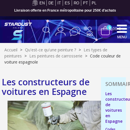
EN
DE
IT
ES
RO
PT
PL
Livraison offerte en France métropolitaine pour 250€ d'achats
0
0,00 €
MENU
Accueil
>
Qu'est-ce qu'une peinture ?
>
Les types de
peintures
>
Les peintures de carrosserie
>
Code couleur de
voiture espagnole
Les constructeurs de
voitures en Espagne
Les
constructeu
de
voitures
en
Inscription à la newsletter : 5€ de réduction
Espagne
Livraison sous 24 h en France Métropolitaine
Codes