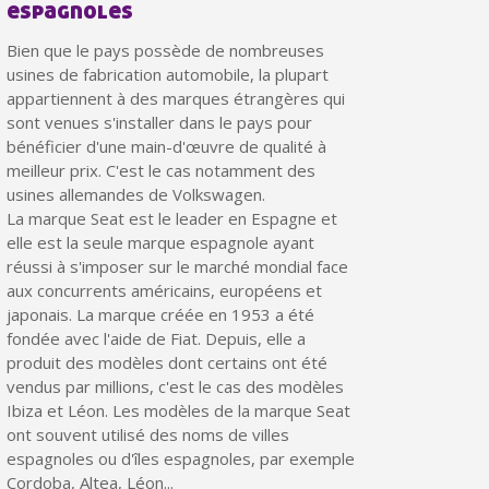
espagnoles
Bien que le pays possède de nombreuses
usines de fabrication automobile, la plupart
appartiennent à des marques étrangères qui
sont venues s'installer dans le pays pour
bénéficier d'une main-d'œuvre de qualité à
meilleur prix. C'est le cas notamment des
usines allemandes de Volkswagen.
La marque Seat est le leader en Espagne et
elle est la seule marque espagnole ayant
réussi à s'imposer sur le marché mondial face
aux concurrents américains, européens et
Inscription à la newsletter : 5€ de réduction
japonais. La marque créée en 1953 a été
fondée avec l'aide de Fiat. Depuis, elle a
Livraison sous 24 h en France Métropolitaine
produit des modèles dont certains ont été
Livraison offerte en France métropolitaine pour 250€ d'achats
vendus par millions, c'est le cas des modèles
Ibiza et Léon. Les modèles de la marque Seat
Paiement en 4x sans frais dès 30€ d'achats
ont souvent utilisé des noms de villes
espagnoles ou d'îles espagnoles, par exemple
Votre devis en ligne en moins d'1 minute
Cordoba, Altea, Léon...