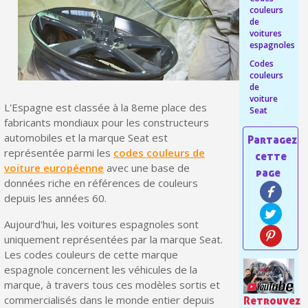
couleurs
Livraison offerte en France métropolitaine pour 250€ d'achats
de
voitures
Paiement en 4x sans frais dès 30€ d'achats
espagnoles
Codes
Votre devis en ligne en moins d'1 minute
couleurs
de
Partagez vos créations et obtenez des bons d'achat
voiture
L'Espagne est classée à la 8eme place des
Seat
Gagnez des points de fidélité à chaque commande
fabricants mondiaux pour les constructeurs
automobiles et la marque Seat est
Livraison sous 24 h en France Métropolitaine
représentée parmi les
codes couleurs de
Retour produits sous 14 jours
voiture européenne
avec une base de
données riche en références de couleurs
Réduction de 5€ sur la première commande
depuis les années 60.
10€ de bon d'achat pour chaque parrainage
Aujourd'hui, les voitures espagnoles sont
Inscription à la newsletter : 5€ de réduction
uniquement représentées par la marque Seat.
Les codes couleurs de cette marque
Livraison sous 24 h en France Métropolitaine
espagnole concernent les véhicules de la
marque, à travers tous ces modèles sortis et
Livraison offerte en France métropolitaine pour 250€ d'achats
commercialisés dans le monde entier depuis
Retrouvez