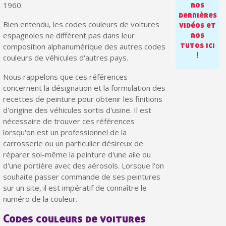
Paiement en 4x sans frais dès 30€ d'achats
nos
1960.
dernières
Votre devis en ligne en moins d'1 minute
Bien entendu, les codes couleurs de voitures
vidéos et
nos
espagnoles ne diffèrent pas dans leur
Partagez vos créations et obtenez des bons d'achat
tutos ici
composition alphanumérique des autres codes
!
couleurs de véhicules d'autres pays.
Gagnez des points de fidélité à chaque commande
Livraison sous 24 h en France Métropolitaine
Nous rappelons que ces références
concernent la désignation et la formulation des
Retour produits sous 14 jours
recettes de peinture pour obtenir les finitions
d'origine des véhicules sortis d'usine. Il est
Réduction de 5€ sur la première commande
nécessaire de trouver ces références
10€ de bon d'achat pour chaque parrainage
lorsqu'on est un professionnel de la
carrosserie ou un particulier désireux de
Inscription à la newsletter : 5€ de réduction
réparer soi-même la peinture d'une aile ou
d'une portière avec des aérosols. Lorsque l'on
souhaite passer commande de ses peintures
sur un site, il est impératif de connaître le
numéro de la couleur.
Codes couleurs de voitures