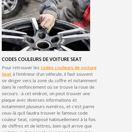
Livraison sous 24 h en France Métropolitaine
Retour produits sous 14 jours
Réduction de 5€ sur la première commande
10€ de bon d'achat pour chaque parrainage
Inscription à la newsletter : 5€ de réduction
CODES COULEURS DE VOITURE SEAT
Pour retrouver les
codes couleurs de voiture
Seat
à l'intérieur d'un véhicule, il faut souvent
se diriger vers la zone du coffre et notamment
dans le renfoncement où se trouve la roue de
secours : à cet endroit, on peut trouver une
plaque avec diverses informations et
notamment plusieurs numéros, et c'est parmi
ceux-là qu'il faudra trouver le fameux code
couleur Seat, composé habituellement à la fois
de chiffres et de lettres, bien qu'il arrive que