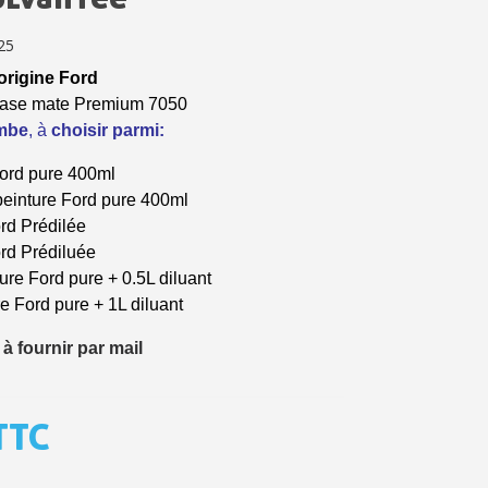
ais dès 30€ d'achats
25
en moins d'1 minute
origine Ford
 Base mate Premium 7050
obtenez des bons d'achat
ombe
, à
choisir parmi:
lité à chaque commande
ord pure
400ml
h en France Métropolitaine
einture Ford pure 400ml
ord
Prédilée
sous 14 jours
ord
Prédiluée
a première commande
ture
Ford
pure + 0.5L diluant
re
Ford
pure + 1L diluant
r chaque parrainage
 à fournir par mail
ter : 5€ de réduction
h en France Métropolitaine
TTC
opolitaine pour 250€ d'achats
ais dès 30€ d'achats