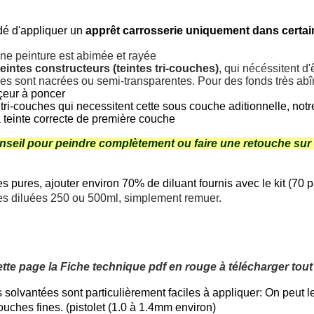
dé d'appliquer un
apprêt carrosserie uniquement dans certai
ne peinture est abimée et rayée
teintes constructeurs (teintes tri-couches)
, qui nécéssitent d
elles sont nacrées ou semi-transparentes. Pour des fonds très a
çeur à poncer
 tri-couches qui necessitent cette sous couche aditionnelle, not
 teinte correcte de première couche
nseil pour peindre complètement ou faire une retouche sur
s pures, ajouter environ 70% de diluant fournis avec le kit (70 p
es diluées 250 ou 500ml, simplement remuer.
:
ette
page la
Fiche technique pdf
en
rouge à
télécharger tout
solvantées sont particulièrement faciles à appliquer: On peut le
ouches fines. (pistolet (1.0 à 1.4mm environ)