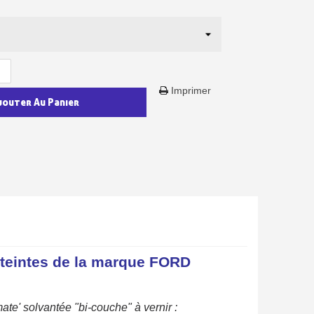
T
en moins d'1 minute
obtenez des bons d'achat
lité à chaque commande
h en France Métropolitaine
Imprimer
jouter Au Panier
sous 14 jours
a première commande
r chaque parrainage
ter : 5€ de réduction
 teintes de la marque FORD
ate'
solvantée
"bi-
couche
" à
vernir
: