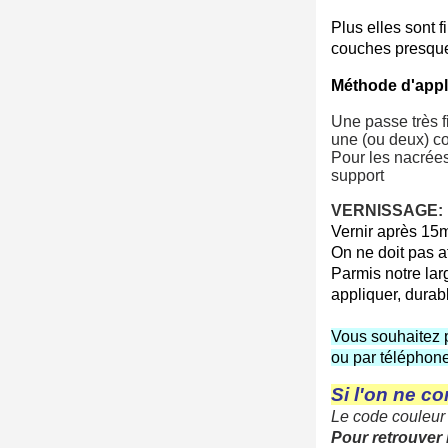
Plus elles sont 
couches presque 
Méthode d'appl
Une passe très f
une (ou deux) co
Pour les nacrées
support
VERNISSAGE:
Vernir après 15m
On ne doit pas at
Parmis notre la
appliquer, durabl
Vous souhaitez p
ou par télépho
Si
l'on
ne
co
Le
code couleur
Pour retrouver