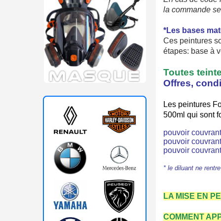
la commande ser
*Les
bases
mat
Ces
peintures
s
étapes:
base
à
v
Toutes
teint
Offres, cond
Les peintures For
500ml qui sont f
pouvoir couvrant
pouvoir couvrant
pouvoir couvrant
* le diluant ne rent
LA MISE EN P
COMMENT APP