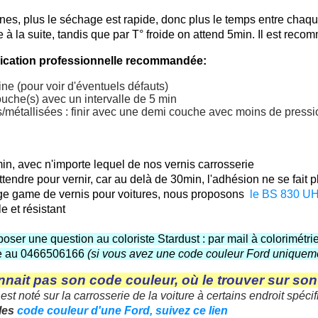
fines, plus le séchage est rapide, donc plus le temps entre chaq
à la suite, tandis que par T° froide on attend 5min. Il est rec
ication professionnelle recommandée:
ine (pour voir d'éventuels défauts)
uche(s) avec un intervalle de 5 min
/métallisées : finir avec une demi couche avec moins de pressi
in, avec n'importe lequel de nos vernis carrosserie
tendre pour vernir, car au delà de 30min, l'adhésion ne se fait p
rge game de vernis pour voitures, nous proposons
le BS 830 U
e et résistant
oser une question au coloriste Stardust : par mail à colorimét
ne au 0466506166
(si vous avez une code couleur Ford uniquem
nnait
pas
son
code
couleur, où le
trouver sur
son
est
noté
sur la
carrosserie de la
voiture à
certains
endroit spéci
 les
code couleur d'une Ford, suivez ce lien