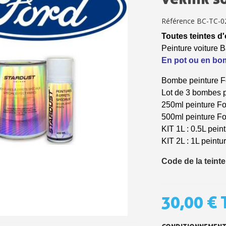
Paiement en 4x sans fr
Référence
BC-TC-0
Votre devis en ligne 
Toutes teintes d'
Peinture voiture
Partagez vos créations et 
En pot ou en b
Gagnez des points de fidé
Bombe peinture F
Livraison sous 24 
Lot
de 3
bombes p
250ml peinture
F
Retour produits 
500ml peinture
F
Réduction de 5€ sur l
KIT 1L : 0.5L pein
KIT 2L : 1L peintu
10€ de bon d'achat pou
Code de la teinte
Inscription à la newslet
Livraison sous 24 
30,00 €
Livraison offerte en France métr
Paiement en 4x sans fr