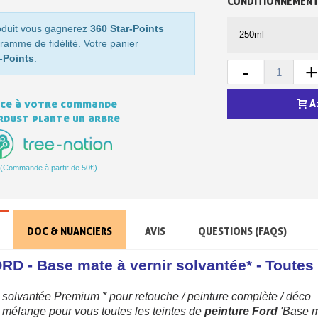
CONDITIONNEMEN
Votre devis en ligne 
oduit vous gagnerez
360 Star-Points
Partagez vos créations et 
ramme de fidélité. Votre panier
-Points
.
Gagnez des points de fidé
-
+
Livraison sous 24 
ce à votre commande
A
Retour produits 
rdust plante un arbre
Réduction de 5€ sur l
10€ de bon d'achat pou
(Commande à partir de 50€)
Inscription à la newslet
DOC & NUANCIERS
AVIS
QUESTIONS (FAQS)
RD - Base mate à vernir solvantée* - Toutes
 solvantée Premium * pour retouche / peinture complète / déco
mélange
pour
vous
toutes
les
teintes
de
peinture Ford
'
Base
m