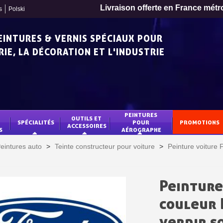
Livraison offerte en France métr
s
Polski
PEINTURES & VERNIS SPÉCIAUX POUR
IE, LA DÉCORATION ET L'INDUSTRIE
PEINTURES 
OUTILS ET 
SPÉCIALITÉS
POUR 
PROMOTIONS
ACCESSOIRES
S
AÉROGRAPHE
eintures auto
>
Teinte constructeur pour voiture
>
Peinture voiture
Peinture
Inscription à la newslet
couleur 
Livraison sous 24 
vernir s
Livraison offerte en France métr