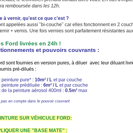
a remboursée dans les 12h.
Gagnez des points de fidé
Livraison sous 24 
e à
vernir,
qu'est
ce
que
c'est
?
ont
appelées
aussi
"bi-
couche
"
car
elles
fonctionnent
en 2
couc
Retour produits 
ernir
+
vernis
.
Une
fois
vernies
sont
parfaitement
résistantes
au
Réduction de 5€ sur l
es
Ford
livrées
en 24h !
itionnements et pouvoirs couvrants :
10€ de bon d'achat pou
Inscription à la newslet
d sont fournies en version pures, à diluer avec leur diluant livré
ournis pré-dilués
:
Livraison sous 24 
 peinture pure* :
10m² / L
et par couche
Livraison offerte en France métr
 peinture prédiluée :
6m² / L
et par couche
 de la peinture aérosol 400ml :
0.5m²
max
Paiement en 4x sans fr
re pas en compte dans le pouvoir couvrant
Votre devis en ligne 
Partagez vos créations et 
EINTURE SUR VÉHICULE FORD:
Gagnez des points de fidé
LIQUER UNE "BASE MATE" :