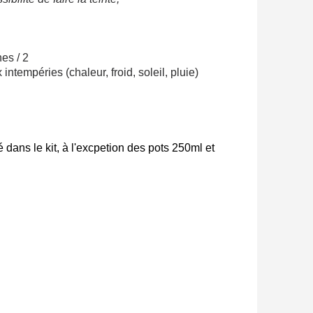
lité à chaque commande
h en France Métropolitaine
hes
/ 2
sous 14 jours
x
intempéries
(
chaleur
,
froid
,
soleil
,
pluie
)
a première commande
r chaque parrainage
ter : 5€ de réduction
 dans le kit, à l'excpetion des pots 250ml et
h en France Métropolitaine
opolitaine pour 250€ d'achats
ais dès 30€ d'achats
en moins d'1 minute
obtenez des bons d'achat
lité à chaque commande