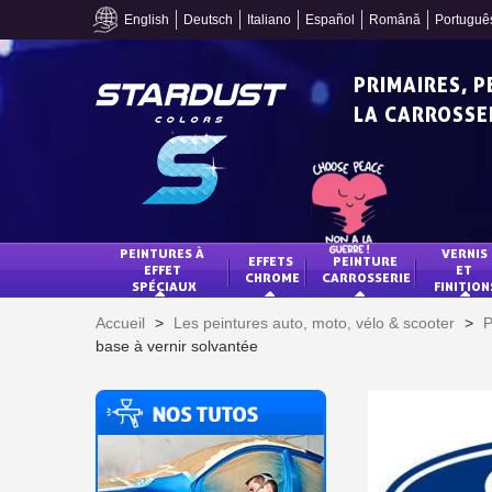
English
Deutsch
Italiano
Español
Română
Portuguê
PRIMAIRES, 
LA CARROSSER
PEINTURES À 
VERNIS 
EFFETS 
PEINTURE 
EFFET 
ET 
CHROME
CARROSSERIE
SPÉCIAUX
FINITION
Accueil
>
Les peintures auto, moto, vélo & scooter
>
P
base à vernir solvantée