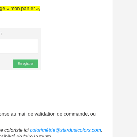
age « mon panier »,
ter : 5€ de réduction
h en France Métropolitaine
opolitaine pour 250€ d'achats
ais dès 30€ d'achats
onse au mail de validation de commande, ou
en moins d'1 minute
 coloriste ici
colorimétrie@stardustcolors.com
.
obtenez des bons d'achat
ilité de faire la teinte,