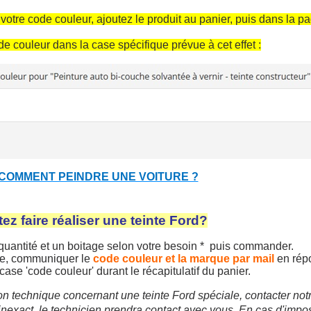
 votre code couleur, ajoutez le produit au panier, puis dans la p
de couleur dans la case spécifique prévue à cet effet :
 COMMENT PEINDRE UNE VOITURE ?
Inscription à la newslet
Livraison sous 24 
ez faire réaliser
une
teinte
Ford?
Livraison offerte en France métr
uantité et un boitage selon votre besoin * puis commander.
Paiement en 4x sans fr
, communiquer le
code couleur et la marque par mail
en rép
 case 'code couleur' durant le récapitulatif du panier.
Votre devis en ligne 
n technique concernant une teinte Ford spéciale, contacter notre
Partagez vos créations et 
exact, le technicien prendra contact avec vous. En cas d'impossib