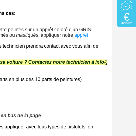
€
ns cas
:
FIDELITE
'être peintes sur un apprêt coloré d'un GRIS
bîmés ou
mastiqués
, appliquer notre
apprêt
re technicien prendra contact avec vous afin de
 sa voiture ? Contactez notre technicien à info@stardustc
arts en plus des 10 parts de peintures)
en
bas
de la
page
s appliquer avec tous types de pistolets, en