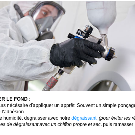
Livraison sous 24 
Retour produits 
Réduction de 5€ sur l
10€ de bon d'achat pou
Inscription à la newslet
R LE FOND :
jours nécésaire d'appliquer un apprêt. Souvent un simple ponçage 
 l'adhésion.
e humidité, dégraisser avec notre
dégraissant
,
(pour éviter les 
aces de dégraissant avec un chiffon propre et sec,
puis ramasser 