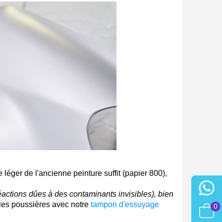
h en France Métropolitaine
sous 14 jours
a première commande
r chaque parrainage
ter : 5€ de réduction
léger de l'ancienne peinture suffit (papier 800),
réactions dûes à des contaminants invisibles), bien
les poussières avec notre
tampon d'essuyage
0