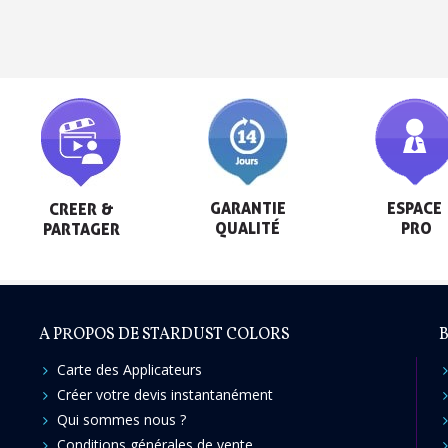
Livraison sous 24 
Retour produits 
Réduction de 5€ sur l
10€ de bon d'achat pou
Inscription à la newslet
GARANTIE

ESPACE

CREER &

QUALITÉ
 PRO
PARTAGER
A PROPOS DE STARDUST COLORS
B
Carte des Applicateurs
Créer votre devis instantanément
Qui sommes nous ?
Conditions générales de vente