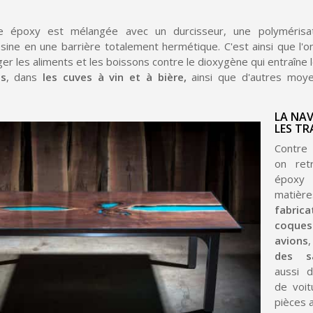
ne époxy est mélangée avec un durcisseur, une polymérisa
sine en une barrière totalement hermétique. C'est ainsi que l'on 
r les aliments et les boissons contre le dioxygène qui entraîne 
es
, dans
les cuves à vin et à bière,
ainsi que d'autres moy
LA NAV
LES T
Contre
on ret
épox
Inscription à la newslet
mat
Livraison sous 24 
fabr
coques
Livraison offerte en France métr
avions
Paiement en 4x sans fr
des sa
aussi d
Votre devis en ligne 
de voit
pièces 
Partagez vos créations et 