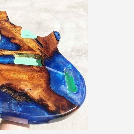
Paiement en 4x sans fr
Votre devis en ligne 
Partagez vos créations et 
Gagnez des points de fidé
Livraison sous 24 
Retour produits 
Réduction de 5€ sur l
10€ de bon d'achat pou
Inscription à la newslet
Livraison sous 24 
Livraison offerte en France métr
Paiement en 4x sans fr