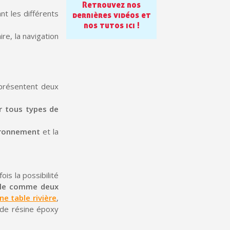
Retrouvez nos
en moins d'1 minute
t les différents
dernières vidéos et
nos tutos ici !
obtenez des bons d'achat
ire, la navigation
lité à chaque commande
h en France Métropolitaine
sous 14 jours
s présentent deux
a première commande
r tous types de
r chaque parrainage
ironnement
et la
ter : 5€ de réduction
is la possibilité
ple comme deux
ne table rivière
,
 de résine époxy