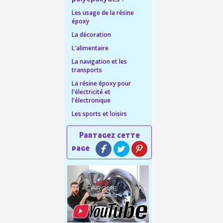
Les usage de la résine
ais dès 30€ d'achats
époxy
La décoration
en moins d'1 minute
L'alimentaire
obtenez des bons d'achat
La navigation et les
transports
lité à chaque commande
La résine époxy pour
h en France Métropolitaine
l'électricité et
l'électronique
sous 14 jours
Les sports et loisirs
a première commande
r chaque parrainage
ter : 5€ de réduction
h en France Métropolitaine
opolitaine pour 250€ d'achats
ais dès 30€ d'achats