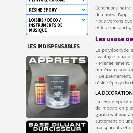
Continuons notre
RÉSINE ÉPOXY
domaines d'applica
LOISIRS / DÉCO /
Nous verrons que ce
INSTRUMENTS DE
et les transports, l
MUSIQUE
Les usage de
LES INDISPENSABLES
Le polyépoxyde es
avantages quand il
- Premièrement, l
matériaux
sont ex
- Deuxièmement, 
résine époxy durci
LA DÉCORATION
La résine époxy es
de mettre en pl
gouttes d'eau à 
autrement dit une
transparents et d