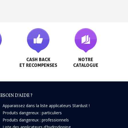
h en France Métropolitaine
sous 14 jours
a première commande
r chaque parrainage
ter : 5€ de réduction
CASH BACK

NOTRE

ET RECOMPENSES
CATALOGUE
ESOIN D'AIDE ?
Apparaissez dans la liste applicateurs Stardust !
Produits dangereux : particuliers
Produits dangereux : professionnels
Liste des applicateurs d'hydrodipping