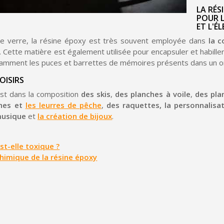
LA RÉS
Gagnez des points de fidé
POUR L
ET L'É
Livraison sous 24 
de verre, la résine époxy est très souvent employée dans
la c
Retour produits 
. Cette matière est également utilisée pour encapsuler et habill
tamment les puces et barrettes de mémoires présents dans un or
Réduction de 5€ sur l
OISIRS
10€ de bon d'achat pou
st dans la composition
des skis
,
des planches à voile
,
des pla
Inscription à la newslet
nes et
les leurres de pêche
,
des raquettes, la personnalisa
musique
et
la création de bijoux
.
Livraison sous 24 
Livraison offerte en France métr
st-elle toxique ?
Paiement en 4x sans fr
himique de la résine époxy
Votre devis en ligne 
Partagez vos créations et 
Gagnez des points de fidé