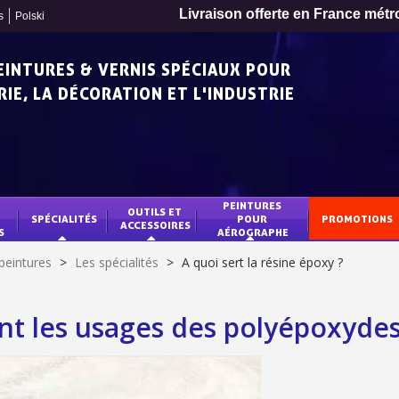
Livraison offerte en France métr
s
Polski
PEINTURES & VERNIS SPÉCIAUX POUR
IE, LA DÉCORATION ET L'INDUSTRIE
PEINTURES 
OUTILS ET 
SPÉCIALITÉS
POUR 
PROMOTIONS
ACCESSOIRES
S
AÉROGRAPHE
peintures
>
Les spécialités
>
A quoi sert la résine époxy ?
nt les usages des polyépoxydes
Inscription à la newslet
Livraison sous 24 
Livraison offerte en France métr