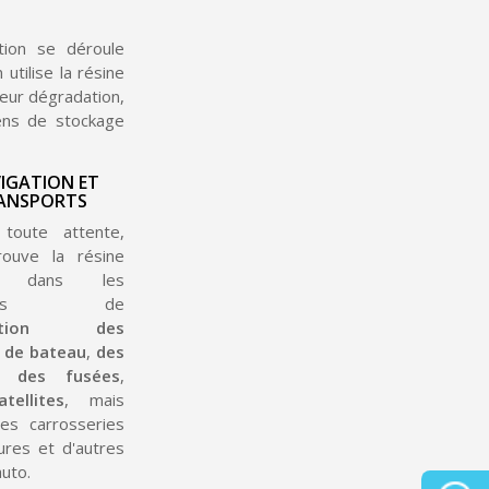
tion se déroule
utilise la résine
leur dégradation,
ens de stockage
IGATION ET
RANSPORTS
 toute attente,
rouve la résine
y dans les
ter : 5€ de réduction
ières de
h en France Métropolitaine
ication des
 de bateau
,
des
opolitaine pour 250€ d'achats
,
des fusées
,
ais dès 30€ d'achats
tellites
, mais
es carrosseries
en moins d'1 minute
ures et d'autres
auto.
obtenez des bons d'achat