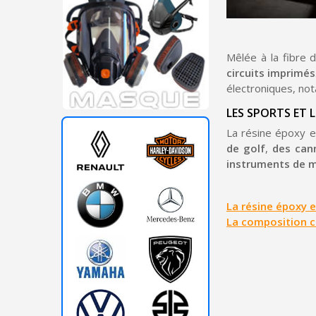
Mêlée à la fibre 
circuits imprimés
électroniques, no
LES SPORTS ET L
La résine époxy e
de golf
,
des can
instruments de 
La résine époxy e
La composition c