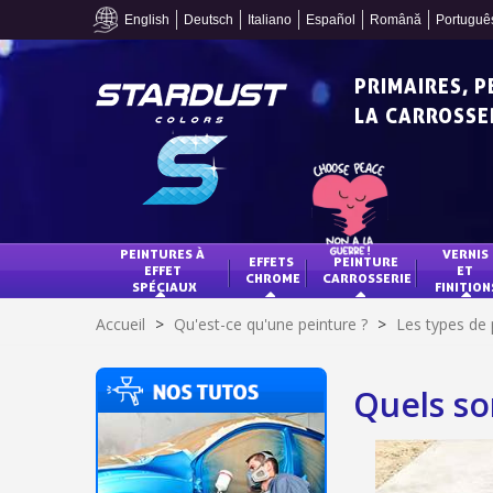
English
Deutsch
Italiano
Español
Română
Portuguê
PRIMAIRES, 
LA CARROSSER
PEINTURES À 
VERNIS 
EFFETS 
PEINTURE 
EFFET 
ET 
CHROME
CARROSSERIE
SPÉCIAUX
FINITION
Accueil
>
Qu'est-ce qu'une peinture ?
>
Les types de 
Quels so