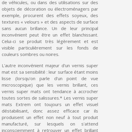
de véhicules, ou dans des utilisations sur des
objets de décoration ou électroménagers par
exemple, procurent des effets soyeux, des
textures « velours » et des aspects de surface
sans aucun brillance. Un de leur principal
inconvénient peut être un effet blanchissant.
Celui-ci se produit très légèrement et est
visible particulièrement sur les fonds de
couleurs sombres ou noires.
L'autre inconvénient majeur d'un vernis super
mat est sa sensibilité : leur surface étant moins
lisse (lorsqu'on parle d'un point de vue
Inscription à la newsletter : 5€ de réduction
microscopique) que les vernis brillant, ces
vernis super mats ont tendance à accrocher
Livraison sous 24 h en France Métropolitaine
toutes sortes de salissures.* Les vernis super
Livraison offerte en France métropolitaine pour 250€ d'achats
mats Extrem ont toujours un effet visuel
déstabilisant, donc assez efficace car ils
Paiement en 4x sans frais dès 30€ d'achats
produisent un effet non neuf à tout produit
manufacturé, sur lesquels on s'attend
Votre devis en ligne en moins d'1 minute
inconsciemment à retrouver un effet brillant