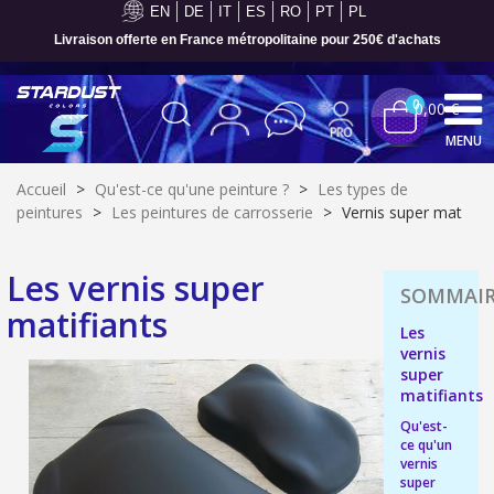
EN
DE
IT
ES
RO
PT
PL
Livraison offerte en France métropolitaine pour 250€ d'achats
0
0,00 €
MENU
Accueil
>
Qu'est-ce qu'une peinture ?
>
Les types de
peintures
>
Les peintures de carrosserie
>
Vernis super mat
Les vernis super
matifiants
Les
vernis
super
matifiants
Qu'est-
Inscription à la newsletter : 5€ de réduction
ce qu'un
vernis
Livraison sous 24 h en France Métropolitaine
super