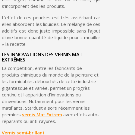
s'incorporent des les produits.
Livraison sous 24 h en France Métropolitaine
L'effet de ces poudres est très asséchant car
Retour produits sous 14 jours
elles absorbent les liquides. Le mélange de ces
additifs est donc juste impossible sans l'ajout
Réduction de 5€ sur la première commande
d'une bonne quantité de liquide pour « mouiller
10€ de bon d'achat pour chaque parrainage
» la recette.
Inscription à la newsletter : 5€ de réduction
LES INNOVATIONS DES VERNIS MAT
EXTRÊMES
La compétition, entre les fabricants de
produits chimiques du monde de la peinture et
les formidables débouchés de cette industrie
gigantesque et variée, permet un progrès
continu et l'apparition d'innovations ou
d'inventions. Notamment pour les vernis
matifiants, Stardust a sorti récemment les
premiers
vernis Mat Extrem
avec effets auto-
réparants ou anti-rayures.
Vernis semi-brillant