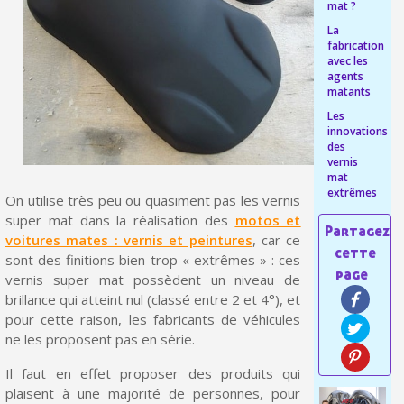
mat ?
Livraison offerte en France métropolitaine pour 250€ d'achats
La
fabrication
Paiement en 4x sans frais dès 30€ d'achats
avec les
agents
Votre devis en ligne en moins d'1 minute
matants
Les
Partagez vos créations et obtenez des bons d'achat
innovations
des
Gagnez des points de fidélité à chaque commande
vernis
mat
Livraison sous 24 h en France Métropolitaine
extrêmes
On utilise très peu ou quasiment pas les vernis
Retour produits sous 14 jours
super mat dans la réalisation des
motos et
voitures mates : vernis et peintures
, car ce
Réduction de 5€ sur la première commande
sont des finitions bien trop « extrêmes » : ces
vernis super mat possèdent un niveau de
10€ de bon d'achat pour chaque parrainage
brillance qui atteint nul (classé entre 2 et 4°), et
Inscription à la newsletter : 5€ de réduction
pour cette raison, les fabricants de véhicules
ne les proposent pas en série.
Livraison sous 24 h en France Métropolitaine
Il faut en effet proposer des produits qui
Livraison offerte en France métropolitaine pour 250€ d'achats
plaisent à une majorité de personnes, pour