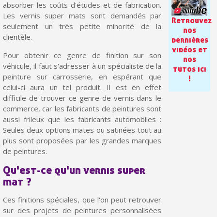
Paiement en 4x sans frais dès 30€ d'achats
absorber les coûts d'études et de fabrication.
Les vernis super mats sont demandés par
Retrouvez
Votre devis en ligne en moins d'1 minute
seulement un très petite minorité de la
nos
clientèle.
Partagez vos créations et obtenez des bons d'achat
dernières
vidéos et
Pour obtenir ce genre de finition sur son
Gagnez des points de fidélité à chaque commande
nos
véhicule, il faut s'adresser à un spécialiste de la
tutos ici
Livraison sous 24 h en France Métropolitaine
peinture sur carrosserie, en espérant que
!
celui-ci aura un tel produit. Il est en effet
Retour produits sous 14 jours
difficile de trouver ce genre de vernis dans le
Réduction de 5€ sur la première commande
commerce, car les fabricants de peintures sont
aussi frileux que les fabricants automobiles :
10€ de bon d'achat pour chaque parrainage
Seules deux options mates ou satinées tout au
plus sont proposées par les grandes marques
Inscription à la newsletter : 5€ de réduction
de peintures.
Qu'est-ce qu'un vernis super
mat ?
Ces finitions spéciales, que l'on peut retrouver
sur des projets de peintures personnalisées