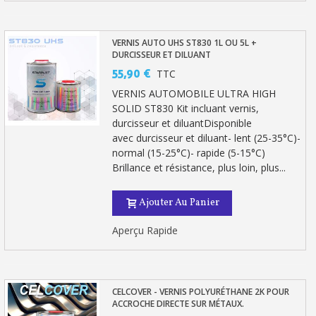
Livraison sous 24 h en France Métropolitaine
Retour produits sous 14 jours
VERNIS AUTO UHS ST830 1L OU 5L +
DURCISSEUR ET DILUANT
Réduction de 5€ sur la première commande
55,90 €
TTC
10€ de bon d'achat pour chaque parrainage
VERNIS AUTOMOBILE ULTRA HIGH
Inscription à la newsletter : 5€ de réduction
SOLID ST830 Kit incluant vernis,
durcisseur et diluantDisponible
avec durcisseur et diluant- lent (25-35°C)-
normal (15-25°C)- rapide (5-15°C)
Brillance et résistance, plus loin, plus...
Ajouter Au Panier
Aperçu Rapide
CELCOVER - VERNIS POLYURÉTHANE 2K POUR
ACCROCHE DIRECTE SUR MÉTAUX.