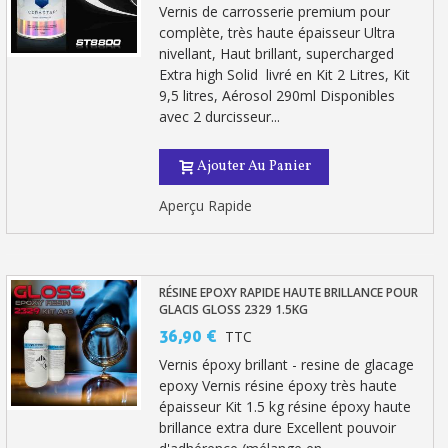
Vernis de carrosserie premium pour
complète, très haute épaisseur Ultra
nivellant, Haut brillant, supercharged
Extra high Solid livré en Kit 2 Litres, Kit
9,5 litres, Aérosol 290ml Disponibles
avec 2 durcisseur...
Ajouter Au Panier
Aperçu Rapide
Inscription à la newsletter : 5€ de réduction
Livraison sous 24 h en France Métropolitaine
RÉSINE EPOXY RAPIDE HAUTE BRILLANCE POUR
GLACIS GLOSS 2329 1.5KG
Livraison offerte en France métropolitaine pour 250€ d'achats
36,90 €
TTC
Paiement en 4x sans frais dès 30€ d'achats
Vernis époxy brillant - resine de glacage
epoxy Vernis résine époxy très haute
Votre devis en ligne en moins d'1 minute
épaisseur Kit 1.5 kg résine époxy haute
brillance extra dure Excellent pouvoir
Partagez vos créations et obtenez des bons d'achat