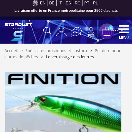
EN
DE
IT
ES
RO
PT
PL
Paiement en 4x sans frais dès 30€ d'achats
0
0,00 €
MENU
Accueil
>
Spécialités artistiques et custom
>
Peinture pour
leurres de pêches
>
Le vernissage des leurres
Inscription à la newsletter : 5€ de réduction
Livraison sous 24 h en France Métropolitaine
Livraison offerte en France métropolitaine pour 250€ d'achats