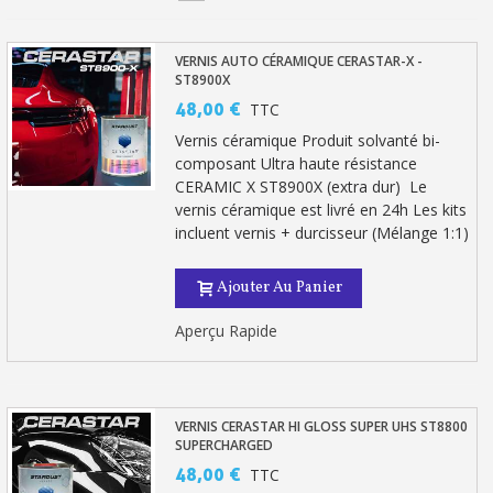
Votre devis en ligne en moins d'1 minute
Partagez vos créations et obtenez des bons d'achat
VERNIS AUTO CÉRAMIQUE CERASTAR-X -
ST8900X
Gagnez des points de fidélité à chaque commande
48,00 €
TTC
Vernis céramique Produit solvanté bi-
Livraison sous 24 h en France Métropolitaine
composant Ultra haute résistance
Retour produits sous 14 jours
CERAMIC X ST8900X (extra dur) Le
vernis céramique est livré en 24h Les kits
Réduction de 5€ sur la première commande
incluent vernis + durcisseur (Mélange 1:1)
10€ de bon d'achat pour chaque parrainage
Ajouter Au Panier
Inscription à la newsletter : 5€ de réduction
Aperçu Rapide
VERNIS CERASTAR HI GLOSS SUPER UHS ST8800
SUPERCHARGED
48,00 €
TTC