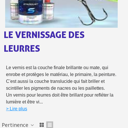
Paiement en 4x sans frais dès 30€ d'achats
Votre devis en ligne en moins d'1 minute
Partagez vos créations et obtenez des bons d'achat
LE VERNISSAGE DES
Gagnez des points de fidélité à chaque commande
LEURRES
Livraison sous 24 h en France Métropolitaine
Retour produits sous 14 jours
Le vernis est la couche finale brillante ou mate, qui
Réduction de 5€ sur la première commande
enrobe et protèges le matériau, le primaire, la peinture.
C'est aussi la couche translucide qui fait briller et
10€ de bon d'achat pour chaque parrainage
scintiller les pigments de nacres ou les paillettes.
Inscription à la newsletter : 5€ de réduction
Un vernis pour leurres doit être brillant pour refléter la
lumière et être vi...
Livraison sous 24 h en France Métropolitaine
> Lire plus
Livraison offerte en France métropolitaine pour 250€ d'achats
Paiement en 4x sans frais dès 30€ d'achats
Pertinence